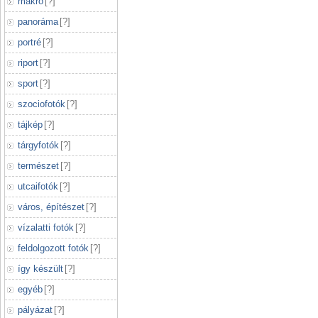
makró
[
?
]
panoráma
[
?
]
portré
[
?
]
riport
[
?
]
sport
[
?
]
szociofotók
[
?
]
tájkép
[
?
]
tárgyfotók
[
?
]
természet
[
?
]
utcaifotók
[
?
]
város, építészet
[
?
]
vízalatti fotók
[
?
]
feldolgozott fotók
[
?
]
így készült
[
?
]
egyéb
[
?
]
pályázat
[
?
]