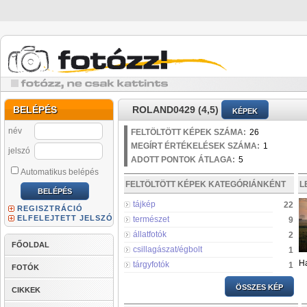
BELÉPÉS
ROLAND0429 (4,5)
KÉPEK
név
FELTÖLTÖTT KÉPEK SZÁMA:
26
MEGÍRT ÉRTÉKELÉSEK SZÁMA:
1
jelszó
ADOTT PONTOK ÁTLAGA:
5
Automatikus belépés
FELTÖLTÖTT KÉPEK KATEGÓRIÁNKÉNT
L
tájkép
22
REGISZTRÁCIÓ
ELFELEJTETT JELSZÓ
természet
9
állatfotók
2
FŐOLDAL
csillagászat/égbolt
1
Ha
tárgyfotók
1
FOTÓK
ÖSSZES KÉP
CIKKEK