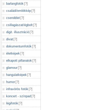
barlangfotók
[
?
]
családi/emlékkép
[
?
]
csendélet
[
?
]
csillagászat/égbolt
[
?
]
digit. illusztráció
[
?
]
divat
[
?
]
dokumentumfotók
[
?
]
életképek
[
?
]
elkapott pillanatok
[
?
]
glamour
[
?
]
hangulatképek
[
?
]
humor
[
?
]
infravörös fotók
[
?
]
koncert - színpad
[
?
]
légifotók
[
?
]