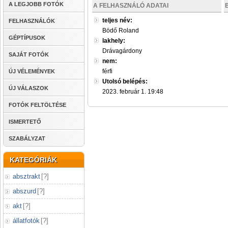
A LEGJOBB FOTÓK
A FELHASZNÁLÓ ADATAI
teljes név:
FELHASZNÁLÓK
Bödő Roland
GÉPTÍPUSOK
lakhely:
Drávagárdony
SAJÁT FOTÓK
nem:
férfi
ÚJ VÉLEMÉNYEK
Utolsó belépés:
ÚJ VÁLASZOK
2023. február 1. 19:48
FOTÓK FELTÖLTÉSE
ISMERTETŐ
SZABÁLYZAT
KATEGÓRIÁK
absztrakt
[
?
]
abszurd
[
?
]
akt
[
?
]
állatfotók
[
?
]