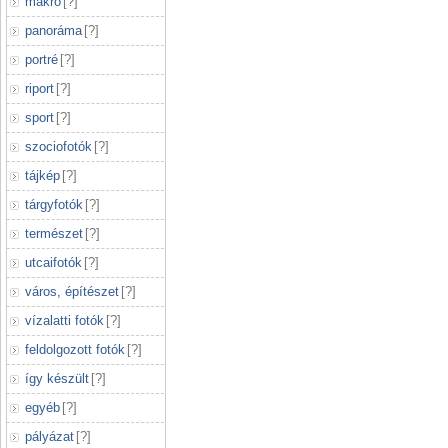
makró
[
?
]
panoráma
[
?
]
portré
[
?
]
riport
[
?
]
sport
[
?
]
szociofotók
[
?
]
tájkép
[
?
]
tárgyfotók
[
?
]
természet
[
?
]
utcaifotók
[
?
]
város, építészet
[
?
]
vízalatti fotók
[
?
]
feldolgozott fotók
[
?
]
így készült
[
?
]
egyéb
[
?
]
pályázat
[
?
]