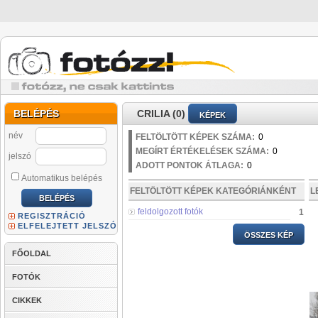
BELÉPÉS
CRILIA (0)
KÉPEK
név
FELTÖLTÖTT KÉPEK SZÁMA:
0
MEGÍRT ÉRTÉKELÉSEK SZÁMA:
0
jelszó
ADOTT PONTOK ÁTLAGA:
0
Automatikus belépés
FELTÖLTÖTT KÉPEK KATEGÓRIÁNKÉNT
L
feldolgozott fotók
1
REGISZTRÁCIÓ
ELFELEJTETT JELSZÓ
ÖSSZES KÉP
FŐOLDAL
FOTÓK
CIKKEK