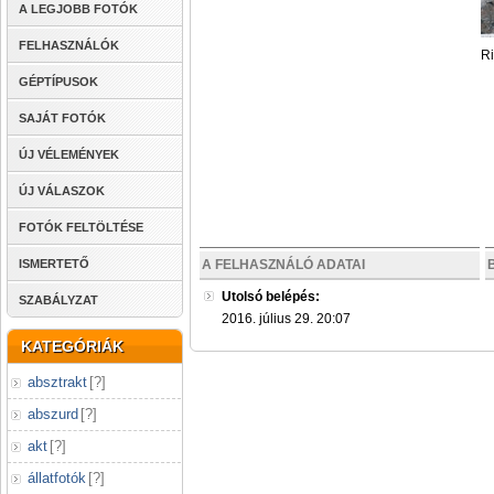
A LEGJOBB FOTÓK
FELHASZNÁLÓK
Ri
GÉPTÍPUSOK
SAJÁT FOTÓK
ÚJ VÉLEMÉNYEK
ÚJ VÁLASZOK
FOTÓK FELTÖLTÉSE
ISMERTETŐ
A FELHASZNÁLÓ ADATAI
Utolsó belépés:
SZABÁLYZAT
2016. július 29. 20:07
KATEGÓRIÁK
absztrakt
[
?
]
abszurd
[
?
]
akt
[
?
]
állatfotók
[
?
]