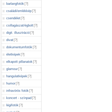
barlangfotók
[
?
]
családi/emlékkép
[
?
]
csendélet
[
?
]
csillagászat/égbolt
[
?
]
digit. illusztráció
[
?
]
divat
[
?
]
dokumentumfotók
[
?
]
életképek
[
?
]
elkapott pillanatok
[
?
]
glamour
[
?
]
hangulatképek
[
?
]
humor
[
?
]
infravörös fotók
[
?
]
koncert - színpad
[
?
]
légifotók
[
?
]