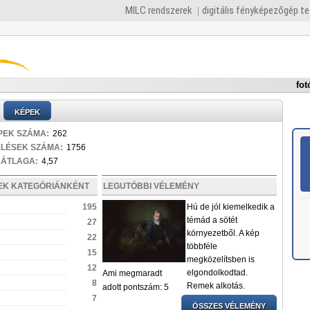
MILC rendszerek
digitális fényképezőgép t
fot
)
KÉPEK
PEK SZÁMA:
262
ELÉSEK SZÁMA:
1756
 ÁTLAGA:
4,57
PEK KATEGÓRIÁNKÉNT
LEGUTÓBBI VÉLEMÉNY
195
Hú de jól kiemelkedik a
témád a sötét
27
környezetből. A kép
22
többféle
15
megközelítsben is
12
elgondolkodtad.
Ami megmaradt
8
Remek alkotás.
adott pontszám: 5
7
ÖSSZES VÉLEMÉNY