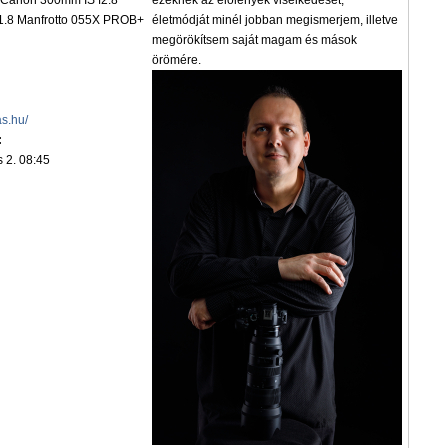
Canon 300mm IS f2.8
ezeknek az élőlények viselkedését,
.8 Manfrotto 055X PROB+
életmódját minél jobban megismerjem, illetve
megörökítsem saját magam és mások
örömére.
as.hu/
:
 2. 08:45