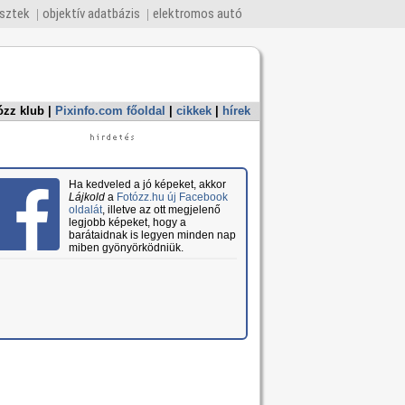
esztek
objektív adatbázis
elektromos autó
ózz klub
|
Pixinfo.com főoldal
|
cikkek
|
hírek
Ha kedveled a jó képeket, akkor
Lájkold
a
Fotózz.hu új Facebook
oldalát
, illetve az ott megjelenő
legjobb képeket, hogy a
barátaidnak is legyen minden nap
miben gyönyörködniük.