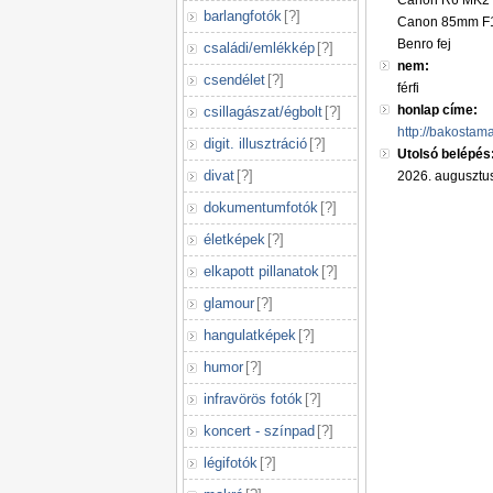
Canon R6 MK2 
barlangfotók
[
?
]
Canon 85mm F1
Benro fej
családi/emlékkép
[
?
]
nem:
csendélet
[
?
]
férfi
honlap címe:
csillagászat/égbolt
[
?
]
http://bakostam
digit. illusztráció
[
?
]
Utolsó belépés
divat
[
?
]
2026. augusztus
dokumentumfotók
[
?
]
életképek
[
?
]
elkapott pillanatok
[
?
]
glamour
[
?
]
hangulatképek
[
?
]
humor
[
?
]
infravörös fotók
[
?
]
koncert - színpad
[
?
]
légifotók
[
?
]