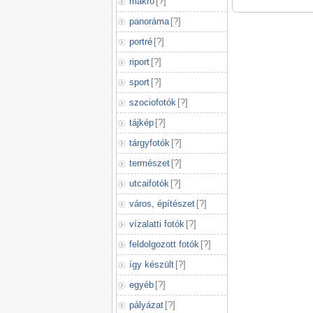
makró
[
?
]
panoráma
[
?
]
portré
[
?
]
riport
[
?
]
sport
[
?
]
szociofotók
[
?
]
tájkép
[
?
]
tárgyfotók
[
?
]
természet
[
?
]
utcaifotók
[
?
]
város, építészet
[
?
]
vízalatti fotók
[
?
]
feldolgozott fotók
[
?
]
így készült
[
?
]
egyéb
[
?
]
pályázat
[
?
]