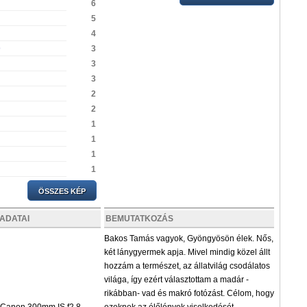
6
5
4
p
3
3
3
2
2
1
1
1
1
ÖSSZES KÉP
ADATAI
BEMUTATKOZÁS
Bakos Tamás vagyok, Gyöngyösön élek. Nős,
két lánygyermek apja. Mivel mindig közel állt
hozzám a természet, az állatvilág csodálatos
világa, így ezért választottam a madár -
rikábban- vad és makró fotózást. Célom, hogy