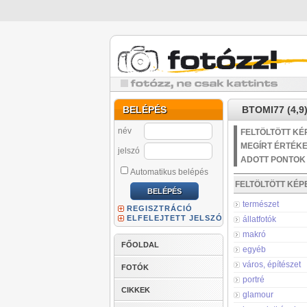
BELÉPÉS
BTOMI77 (4,9
név
FELTÖLTÖTT KÉ
MEGÍRT ÉRTÉK
jelszó
ADOTT PONTOK
Automatikus belépés
FELTÖLTÖTT KÉ
természet
REGISZTRÁCIÓ
ELFELEJTETT JELSZÓ
állatfotók
makró
FŐOLDAL
egyéb
város, építészet
FOTÓK
portré
CIKKEK
glamour