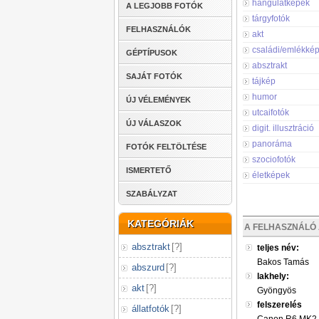
hangulatképek
A LEGJOBB FOTÓK
tárgyfotók
FELHASZNÁLÓK
akt
családi/emlékké
GÉPTÍPUSOK
absztrakt
SAJÁT FOTÓK
tájkép
humor
ÚJ VÉLEMÉNYEK
utcaifotók
ÚJ VÁLASZOK
digit. illusztráció
panoráma
FOTÓK FELTÖLTÉSE
szociofotók
ISMERTETŐ
életképek
SZABÁLYZAT
KATEGÓRIÁK
A FELHASZNÁLÓ 
absztrakt
[
?
]
teljes név:
Bakos Tamás
abszurd
[
?
]
lakhely:
akt
[
?
]
Gyöngyös
felszerelés
állatfotók
[
?
]