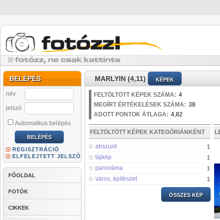
BELÉPÉS
MARLYIN (4,11)
KÉPEK
név
FELTÖLTÖTT KÉPEK SZÁMA:
4
MEGÍRT ÉRTÉKELÉSEK SZÁMA:
38
jelszó
ADOTT PONTOK ÁTLAGA:
4,82
Automatikus belépés
FELTÖLTÖTT KÉPEK KATEGÓRIÁNKÉNT
L
abszurd
1
REGISZTRÁCIÓ
ELFELEJTETT JELSZÓ
tájkép
1
panoráma
1
FŐOLDAL
város, építészet
1
FOTÓK
ÖSSZES KÉP
CIKKEK