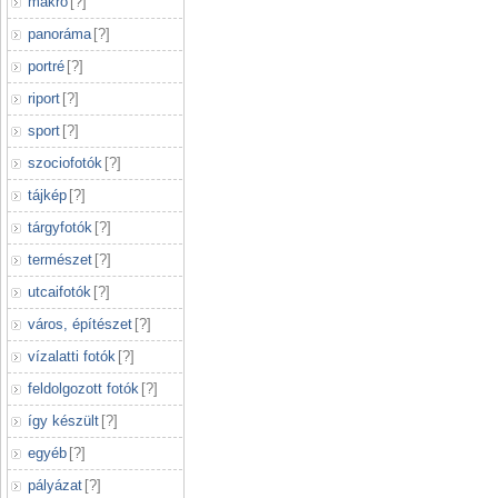
makró
[
?
]
panoráma
[
?
]
portré
[
?
]
riport
[
?
]
sport
[
?
]
szociofotók
[
?
]
tájkép
[
?
]
tárgyfotók
[
?
]
természet
[
?
]
utcaifotók
[
?
]
város, építészet
[
?
]
vízalatti fotók
[
?
]
feldolgozott fotók
[
?
]
így készült
[
?
]
egyéb
[
?
]
pályázat
[
?
]