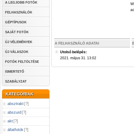
A LEGJOBB FOTÓK
Wi
ad
FELHASZNÁLÓK
GÉPTÍPUSOK
SAJÁT FOTÓK
ÚJ VÉLEMÉNYEK
A FELHASZNÁLÓ ADATAI
ÚJ VÁLASZOK
Utolsó belépés:
2021. május 31. 13:02
FOTÓK FELTÖLTÉSE
ISMERTETŐ
SZABÁLYZAT
KATEGÓRIÁK
absztrakt
[
?
]
abszurd
[
?
]
akt
[
?
]
állatfotók
[
?
]