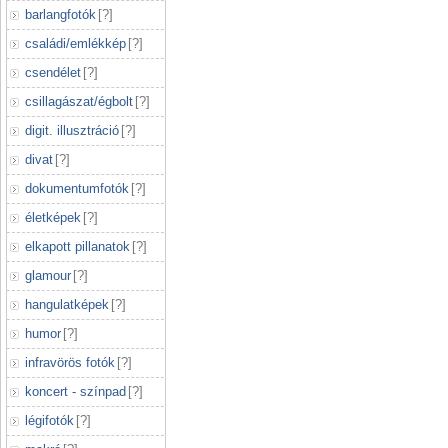
barlangfotók
[
?
]
családi/emlékkép
[
?
]
csendélet
[
?
]
csillagászat/égbolt
[
?
]
digit. illusztráció
[
?
]
divat
[
?
]
dokumentumfotók
[
?
]
életképek
[
?
]
elkapott pillanatok
[
?
]
glamour
[
?
]
hangulatképek
[
?
]
humor
[
?
]
infravörös fotók
[
?
]
koncert - színpad
[
?
]
légifotók
[
?
]