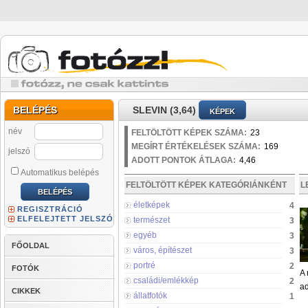
BELÉPÉS
SLEVIN (3,64)
KÉPEK
név
FELTÖLTÖTT KÉPEK SZÁMA:
23
MEGÍRT ÉRTÉKELÉSEK SZÁMA:
169
jelszó
ADOTT PONTOK ÁTLAGA:
4,46
Automatikus belépés
FELTÖLTÖTT KÉPEK KATEGÓRIÁNKÉNT
L
életképek
4
REGISZTRÁCIÓ
ELFELEJTETT JELSZÓ
természet
3
egyéb
3
FŐOLDAL
város, építészet
3
portré
2
FOTÓK
A 
családi/emlékkép
2
ad
CIKKEK
állatfotók
1