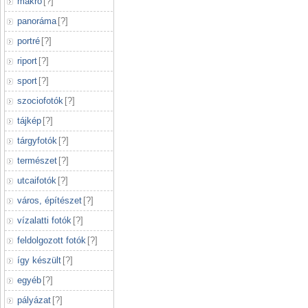
makró
[
?
]
panoráma
[
?
]
portré
[
?
]
riport
[
?
]
sport
[
?
]
szociofotók
[
?
]
tájkép
[
?
]
tárgyfotók
[
?
]
természet
[
?
]
utcaifotók
[
?
]
város, építészet
[
?
]
vízalatti fotók
[
?
]
feldolgozott fotók
[
?
]
így készült
[
?
]
egyéb
[
?
]
pályázat
[
?
]