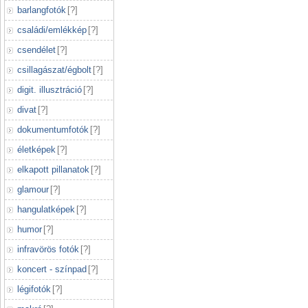
barlangfotók
[
?
]
családi/emlékkép
[
?
]
csendélet
[
?
]
csillagászat/égbolt
[
?
]
digit. illusztráció
[
?
]
divat
[
?
]
dokumentumfotók
[
?
]
életképek
[
?
]
elkapott pillanatok
[
?
]
glamour
[
?
]
hangulatképek
[
?
]
humor
[
?
]
infravörös fotók
[
?
]
koncert - színpad
[
?
]
légifotók
[
?
]