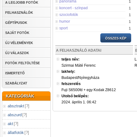
panoráma
1
A LEGJOBB FOTÓK
koncert - színpad
1
FELHASZNÁLÓK
szociofotók
1
humor
1
GÉPTÍPUSOK
sport
1
SAJÁT FOTÓK
ÖSSZES KÉP
ÚJ VÉLEMÉNYEK
A FELHASZNÁLÓ ADATAI
ÚJ VÁLASZOK
teljes név:
L
FOTÓK FELTÖLTÉSE
Szirmai Máté Ferenc
R
lakhely:
ISMERTETŐ
Budapest/Nyíregyháza
SZABÁLYZAT
felszerelés
Fuji S6500fd + egy Kodak Z8612
KATEGÓRIÁK
Utolsó belépés:
2024. április 1. 06:42
absztrakt
[
?
]
abszurd
[
?
]
akt
[
?
]
állatfotók
[
?
]