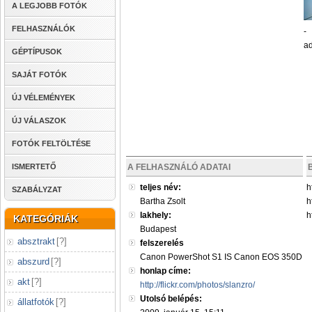
A LEGJOBB FOTÓK
FELHASZNÁLÓK
-
ad
GÉPTÍPUSOK
SAJÁT FOTÓK
ÚJ VÉLEMÉNYEK
ÚJ VÁLASZOK
FOTÓK FELTÖLTÉSE
ISMERTETŐ
A FELHASZNÁLÓ ADATAI
teljes név:
h
SZABÁLYZAT
Bartha Zsolt
h
lakhely:
h
KATEGÓRIÁK
Budapest
absztrakt
[
?
]
felszerelés
Canon PowerShot S1 IS Canon EOS 350D
abszurd
[
?
]
honlap címe:
akt
[
?
]
http://flickr.com/photos/slanzro/
Utolsó belépés:
állatfotók
[
?
]