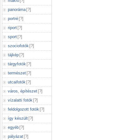
makró
[
?
]
panoráma
[
?
]
portré
[
?
]
riport
[
?
]
sport
[
?
]
szociofotók
[
?
]
tájkép
[
?
]
tárgyfotók
[
?
]
természet
[
?
]
utcaifotók
[
?
]
város, építészet
[
?
]
vízalatti fotók
[
?
]
feldolgozott fotók
[
?
]
így készült
[
?
]
egyéb
[
?
]
pályázat
[
?
]