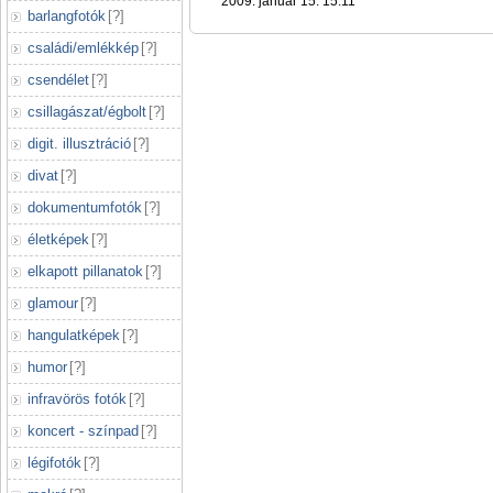
2009. január 15. 15:11
barlangfotók
[
?
]
családi/emlékkép
[
?
]
csendélet
[
?
]
csillagászat/égbolt
[
?
]
digit. illusztráció
[
?
]
divat
[
?
]
dokumentumfotók
[
?
]
életképek
[
?
]
elkapott pillanatok
[
?
]
glamour
[
?
]
hangulatképek
[
?
]
humor
[
?
]
infravörös fotók
[
?
]
koncert - színpad
[
?
]
légifotók
[
?
]