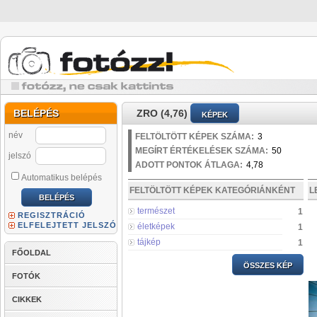
BELÉPÉS
ZRO (4,76)
KÉPEK
név
FELTÖLTÖTT KÉPEK SZÁMA:
3
MEGÍRT ÉRTÉKELÉSEK SZÁMA:
50
jelszó
ADOTT PONTOK ÁTLAGA:
4,78
Automatikus belépés
FELTÖLTÖTT KÉPEK KATEGÓRIÁNKÉNT
L
természet
1
REGISZTRÁCIÓ
ELFELEJTETT JELSZÓ
életképek
1
tájkép
1
FŐOLDAL
ÖSSZES KÉP
FOTÓK
CIKKEK