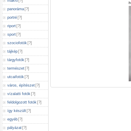
makró
[
?
]
h
panoráma
[
?
]
portré
[
?
]
riport
[
?
]
sport
[
?
]
szociofotók
[
?
]
tájkép
[
?
]
tárgyfotók
[
?
]
természet
[
?
]
utcaifotók
[
?
]
város, építészet
[
?
]
vízalatti fotók
[
?
]
feldolgozott fotók
[
?
]
így készült
[
?
]
egyéb
[
?
]
pályázat
[
?
]