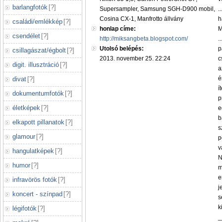
barlangfotók
[
?
]
Supersampler, Samsung SGH-D900 mobil,
..
Cosina CX-1, Manfrotto állvány
h
családi/emlékkép
[
?
]
honlap címe:
M
csendélet
[
?
]
http://miksangbeta.blogspot.com/
..
Utolsó belépés:
p
csillagászat/égbolt
[
?
]
2013. november 25. 22:24
c
digit. illusztráció
[
?
]
a
é
divat
[
?
]
í
dokumentumfotók
[
?
]
p
életképek
[
?
]
e
b
elkapott pillanatok
[
?
]
s
glamour
[
?
]
p
v
hangulatképek
[
?
]
N
humor
[
?
]
m
e
infravörös fotók
[
?
]
j
koncert - színpad
[
?
]
s
k
légifotók
[
?
]
_