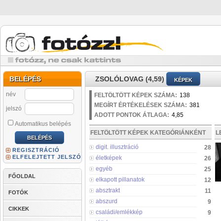
BELÉPÉS
ZSOLÓLOVAG (4,59)
KÉPEK
név
FELTÖLTÖTT KÉPEK SZÁMA:
138
MEGÍRT ÉRTÉKELÉSEK SZÁMA:
381
jelszó
ADOTT PONTOK ÁTLAGA:
4,85
Automatikus belépés
FELTÖLTÖTT KÉPEK KATEGÓRIÁNKÉNT
L
digit. illusztráció
28
REGISZTRÁCIÓ
ELFELEJTETT JELSZÓ
életképek
26
egyéb
25
FŐOLDAL
elkapott pillanatok
12
absztrakt
11
FOTÓK
abszurd
9
CIKKEK
családi/emlékkép
9