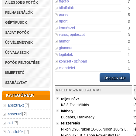
tájkép
7
A LEGJOBB FOTÓK
állatfotók
5
FELHASZNÁLÓK
portré
5
riport
3
GÉPTÍPUSOK
természet
3
SAJÁT FOTÓK
város, építészet
3
humor
2
ÚJ VÉLEMÉNYEK
glamour
1
ÚJ VÁLASZOK
légifotók
1
koncert - színpad
1
FOTÓK FELTÖLTÉSE
csendélet
1
ISMERTETŐ
ÖSSZES KÉP
SZABÁLYZAT
A FELHASZNÁLÓ ADATAI
KATEGÓRIÁK
teljes név:
A
absztrakt
[
?
]
Kóté Zsolt Miklós
l
lakhely:
s
abszurd
[
?
]
Budaörs, Frankhegy
t
akt
[
?
]
felszerelés
k
Nikon D90, Nikon 16-85, Nikon 180 f2,8,
l
állatfotók
[
?
]
Nikon 35 1,8, Canon PowerShot G7,
v