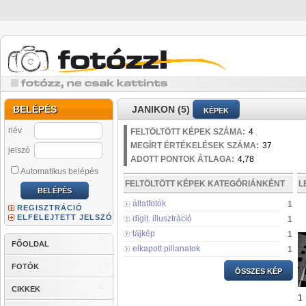
BELÉPÉS
JANIKON (5)
KÉPEK
név
FELTÖLTÖTT KÉPEK SZÁMA:
4
MEGÍRT ÉRTÉKELÉSEK SZÁMA:
37
jelszó
ADOTT PONTOK ÁTLAGA:
4,78
Automatikus belépés
FELTÖLTÖTT KÉPEK KATEGÓRIÁNKÉNT
L
állatfotók
1
REGISZTRÁCIÓ
ELFELEJTETT JELSZÓ
digit. illusztráció
1
tájkép
1
FŐOLDAL
elkapott pillanatok
1
FOTÓK
ÖSSZES KÉP
CIKKEK
1