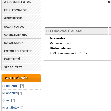
ad
A LEGJOBB FOTÓK
FELHASZNÁLÓK
GÉPTÍPUSOK
SAJÁT FOTÓK
A FELHASZNÁLÓ ADATAI
ÚJ VÉLEMÉNYEK
felszerelés
ÚJ VÁLASZOK
Panasonic TZ-1
Utolsó belépés:
FOTÓK FELTÖLTÉSE
2008. szeptember 26. 16:39
ISMERTETŐ
SZABÁLYZAT
KATEGÓRIÁK
absztrakt
[
?
]
abszurd
[
?
]
akt
[
?
]
állatfotók
[
?
]