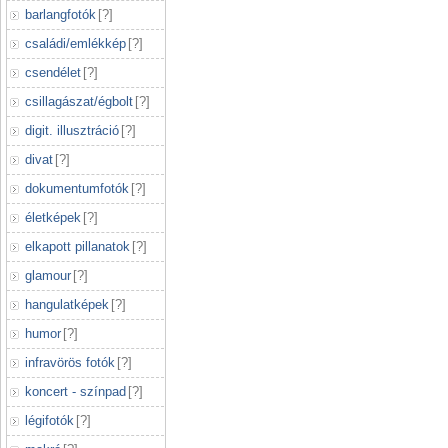
barlangfotók
[
?
]
családi/emlékkép
[
?
]
csendélet
[
?
]
csillagászat/égbolt
[
?
]
digit. illusztráció
[
?
]
divat
[
?
]
dokumentumfotók
[
?
]
életképek
[
?
]
elkapott pillanatok
[
?
]
glamour
[
?
]
hangulatképek
[
?
]
humor
[
?
]
infravörös fotók
[
?
]
koncert - színpad
[
?
]
légifotók
[
?
]