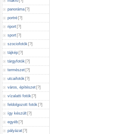
makró
[
?
]
panoráma
[
?
]
portré
[
?
]
riport
[
?
]
sport
[
?
]
szociofotók
[
?
]
tájkép
[
?
]
tárgyfotók
[
?
]
természet
[
?
]
utcaifotók
[
?
]
város, építészet
[
?
]
vízalatti fotók
[
?
]
feldolgozott fotók
[
?
]
így készült
[
?
]
egyéb
[
?
]
pályázat
[
?
]