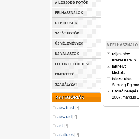
A LEGJOBB FOTÓK
FELHASZNÁLÓK
GÉPTÍPUSOK
SAJÁT FOTÓK
ÚJ VÉLEMÉNYEK
A FELHASZNÁLÓ 
ÚJ VÁLASZOK
teljes név:
Kreiter Katalin
FOTÓK FELTÖLTÉSE
lakhely:
Miskolc
ISMERTETŐ
felszerelés
SZABÁLYZAT
Samsng Dgimax 
Utolsó belépés
KATEGÓRIÁK
2007. március 1
absztrakt
[
?
]
abszurd
[
?
]
akt
[
?
]
állatfotók
[
?
]