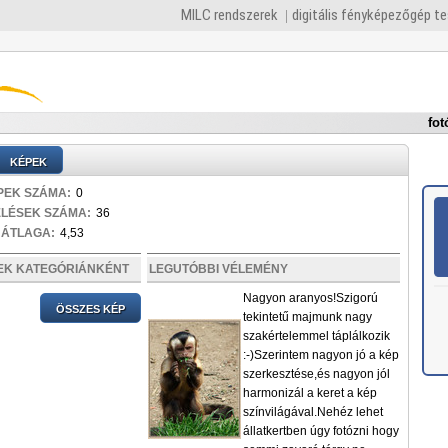
MILC rendszerek
digitális fényképezőgép t
fot
KÉPEK
PEK SZÁMA:
0
ELÉSEK SZÁMA:
36
 ÁTLAGA:
4,53
PEK KATEGÓRIÁNKÉNT
LEGUTÓBBI VÉLEMÉNY
Nagyon aranyos!Szigorú
ÖSSZES KÉP
tekintetű majmunk nagy
szakértelemmel táplálkozik
:-)Szerintem nagyon jó a kép
szerkesztése,és nagyon jól
harmonizál a keret a kép
színvilágával.Nehéz lehet
állatkertben úgy fotózni hogy