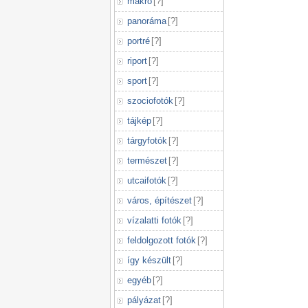
makró
[
?
]
panoráma
[
?
]
portré
[
?
]
riport
[
?
]
sport
[
?
]
szociofotók
[
?
]
tájkép
[
?
]
tárgyfotók
[
?
]
természet
[
?
]
utcaifotók
[
?
]
város, építészet
[
?
]
vízalatti fotók
[
?
]
feldolgozott fotók
[
?
]
így készült
[
?
]
egyéb
[
?
]
pályázat
[
?
]