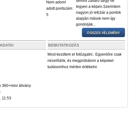
semmi zavaró tárgy ne
Nem adom!
legyen a képen.Szerintem
adott pontszám:
nagyon jó lett,bár a pontok
5
alapján mások nem így
gondolják...
ÖSSZES VÉLEMÉNY
ADATAI
BEMUTATKOZÁS
Most kezdtem el fotózgatni.. Egyenlőre csak
nézelődök, és megpróbálom a képeket
tudásomhoz mérten értékelni.
360+mini állvány
:
. 11:53