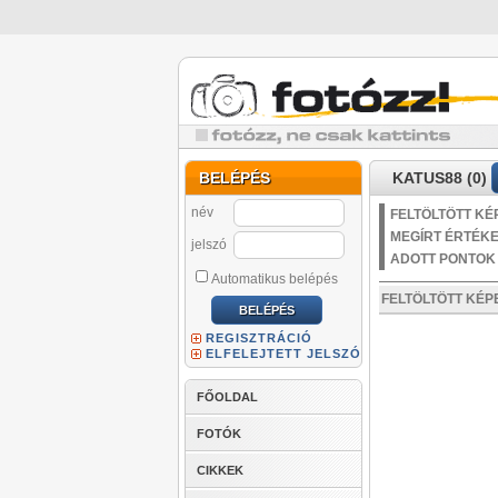
BELÉPÉS
KATUS88 (0)
név
FELTÖLTÖTT KÉ
MEGÍRT ÉRTÉK
jelszó
ADOTT PONTOK
Automatikus belépés
FELTÖLTÖTT KÉ
REGISZTRÁCIÓ
ELFELEJTETT JELSZÓ
FŐOLDAL
FOTÓK
CIKKEK