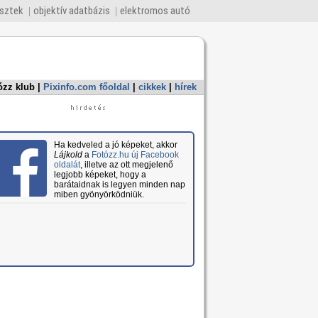
esztek
objektív adatbázis
elektromos autó
ózz klub
|
Pixinfo.com főoldal
|
cikkek
|
hírek
Ha kedveled a jó képeket, akkor
Lájkold
a
Fotózz.hu új Facebook
oldalát
, illetve az ott megjelenő
legjobb képeket, hogy a
barátaidnak is legyen minden nap
miben gyönyörködniük.