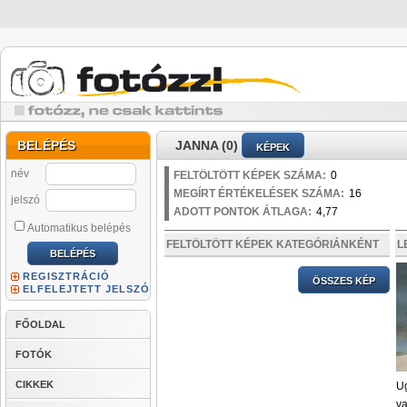
BELÉPÉS
JANNA (0)
KÉPEK
név
FELTÖLTÖTT KÉPEK SZÁMA:
0
MEGÍRT ÉRTÉKELÉSEK SZÁMA:
16
jelszó
ADOTT PONTOK ÁTLAGA:
4,77
Automatikus belépés
FELTÖLTÖTT KÉPEK KATEGÓRIÁNKÉNT
L
REGISZTRÁCIÓ
ÖSSZES KÉP
ELFELEJTETT JELSZÓ
FŐOLDAL
FOTÓK
CIKKEK
U
v