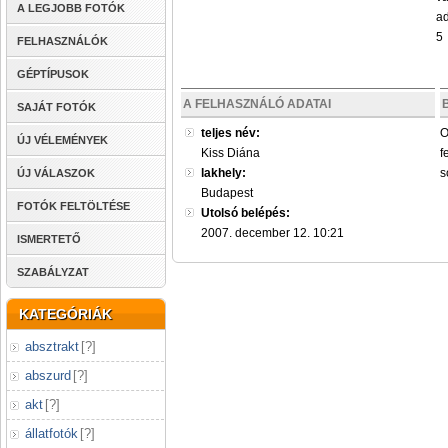
A LEGJOBB FOTÓK
ad
5
FELHASZNÁLÓK
GÉPTÍPUSOK
A FELHASZNÁLÓ ADATAI
SAJÁT FOTÓK
teljes név:
O
ÚJ VÉLEMÉNYEK
Kiss Diána
f
lakhely:
s
ÚJ VÁLASZOK
Budapest
FOTÓK FELTÖLTÉSE
Utolsó belépés:
2007. december 12. 10:21
ISMERTETŐ
SZABÁLYZAT
KATEGÓRIÁK
absztrakt
[
?
]
abszurd
[
?
]
akt
[
?
]
állatfotók
[
?
]