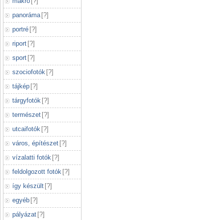
makró
[
?
]
panoráma
[
?
]
portré
[
?
]
riport
[
?
]
sport
[
?
]
szociofotók
[
?
]
tájkép
[
?
]
tárgyfotók
[
?
]
természet
[
?
]
utcaifotók
[
?
]
város, építészet
[
?
]
vízalatti fotók
[
?
]
feldolgozott fotók
[
?
]
így készült
[
?
]
egyéb
[
?
]
pályázat
[
?
]