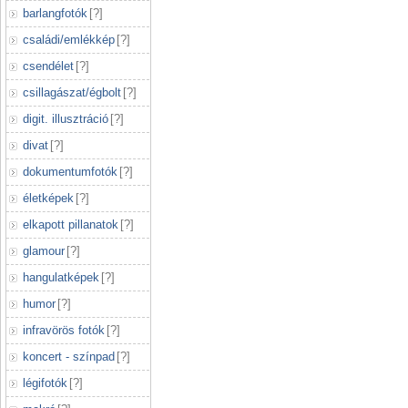
barlangfotók
[
?
]
családi/emlékkép
[
?
]
csendélet
[
?
]
csillagászat/égbolt
[
?
]
digit. illusztráció
[
?
]
divat
[
?
]
dokumentumfotók
[
?
]
életképek
[
?
]
elkapott pillanatok
[
?
]
glamour
[
?
]
hangulatképek
[
?
]
humor
[
?
]
infravörös fotók
[
?
]
koncert - színpad
[
?
]
légifotók
[
?
]