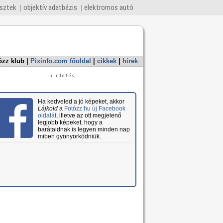
esztek
objektív adatbázis
elektromos autó
ózz klub
|
Pixinfo.com főoldal
|
cikkek
|
hírek
Ha kedveled a jó képeket, akkor
Lájkold
a
Fotózz.hu új Facebook
oldalát
, illetve az ott megjelenő
legjobb képeket, hogy a
barátaidnak is legyen minden nap
miben gyönyörködniük.