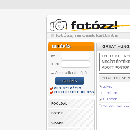
BELÉPÉS
GREAT-HUNGA
név
FELTÖLTÖTT KÉ
MEGÍRT ÉRTÉK
jelszó
ADOTT PONTOK
Automatikus belépés
FELTÖLTÖTT KÉ
tájkép
REGISZTRÁCIÓ
ELFELEJTETT JELSZÓ
természet
állatfotók
FŐOLDAL
koncert - színpad
FOTÓK
CIKKEK