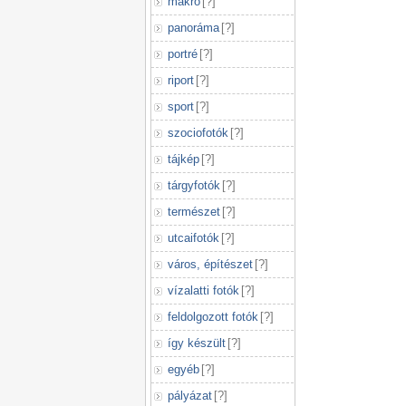
makró
[
?
]
panoráma
[
?
]
portré
[
?
]
riport
[
?
]
sport
[
?
]
szociofotók
[
?
]
tájkép
[
?
]
tárgyfotók
[
?
]
természet
[
?
]
utcaifotók
[
?
]
város, építészet
[
?
]
vízalatti fotók
[
?
]
feldolgozott fotók
[
?
]
így készült
[
?
]
egyéb
[
?
]
pályázat
[
?
]