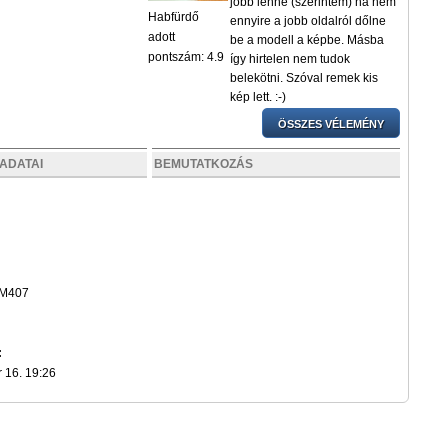
jobb lenne (szerintem) ha nem
Habfürdő
ennyire a jobb oldalról dőlne
adott
be a modell a képbe. Másba
pontszám: 4.9
így hirtelen nem tudok
belekötni. Szóval remek kis
kép lett. :-)
ÖSSZES VÉLEMÉNY
ADATAI
BEMUTATKOZÁS
 M407
:
 16. 19:26