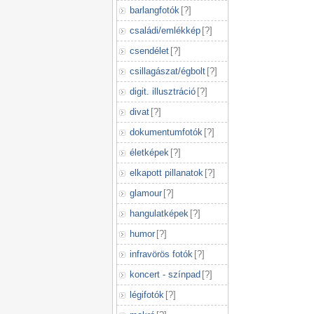
barlangfotók
[
?
]
családi/emlékkép
[
?
]
csendélet
[
?
]
csillagászat/égbolt
[
?
]
digit. illusztráció
[
?
]
divat
[
?
]
dokumentumfotók
[
?
]
életképek
[
?
]
elkapott pillanatok
[
?
]
glamour
[
?
]
hangulatképek
[
?
]
humor
[
?
]
infravörös fotók
[
?
]
koncert - színpad
[
?
]
légifotók
[
?
]