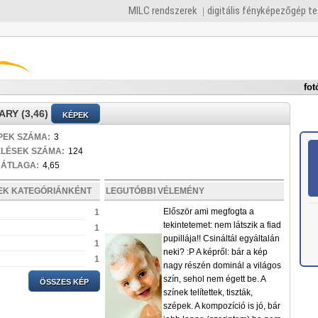
MILC rendszerek
digitális fényképezőgép t
fot
RY (3,46)
KÉPEK
PEK SZÁMA:
3
ELÉSEK SZÁMA:
124
 ÁTLAGA:
4,65
PEK KATEGÓRIÁNKÉNT
LEGUTÓBBI VÉLEMÉNY
Először ami megfogta a
1
tekintetemet: nem látszik a fiad
1
pupillája!! Csináltál egyáltalán
1
neki? :P A képről: bár a kép
1
nagy részén dominál a világos
szín, sehol nem égett be. A
ÖSSZES KÉP
színek telítettek, tiszták,
szépek. A kompozíció is jó, bár