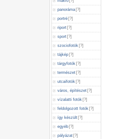
makró
[
?
]
panoráma
[
?
]
portré
[
?
]
riport
[
?
]
sport
[
?
]
szociofotók
[
?
]
tájkép
[
?
]
tárgyfotók
[
?
]
természet
[
?
]
utcaifotók
[
?
]
város, építészet
[
?
]
vízalatti fotók
[
?
]
feldolgozott fotók
[
?
]
így készült
[
?
]
egyéb
[
?
]
pályázat
[
?
]