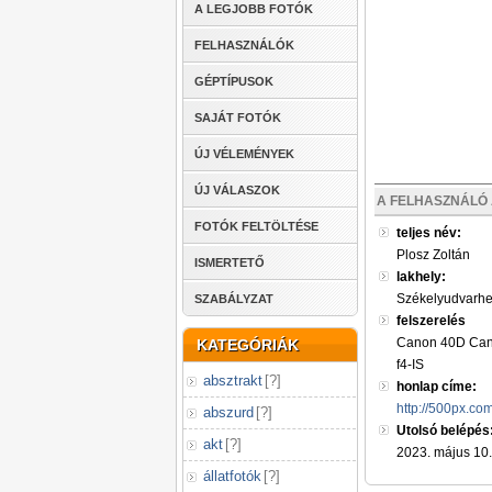
A LEGJOBB FOTÓK
FELHASZNÁLÓK
GÉPTÍPUSOK
SAJÁT FOTÓK
ÚJ VÉLEMÉNYEK
ÚJ VÁLASZOK
A FELHASZNÁLÓ 
FOTÓK FELTÖLTÉSE
teljes név:
Plosz Zoltán
ISMERTETŐ
lakhely:
Székelyudvarhe
SZABÁLYZAT
felszerelés
Canon 40D Can
KATEGÓRIÁK
f4-IS
absztrakt
[
?
]
honlap címe:
http://500px.co
abszurd
[
?
]
Utolsó belépés
akt
[
?
]
2023. május 10.
állatfotók
[
?
]