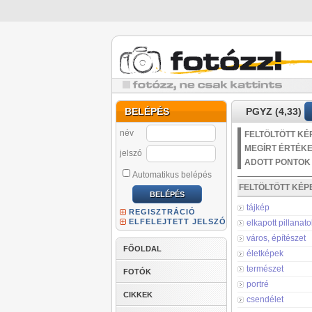
BELÉPÉS
PGYZ (4,33)
név
FELTÖLTÖTT KÉ
MEGÍRT ÉRTÉK
jelszó
ADOTT PONTOK
Automatikus belépés
FELTÖLTÖTT KÉ
tájkép
REGISZTRÁCIÓ
ELFELEJTETT JELSZÓ
elkapott pillanato
város, építészet
FŐOLDAL
életképek
természet
FOTÓK
portré
CIKKEK
csendélet