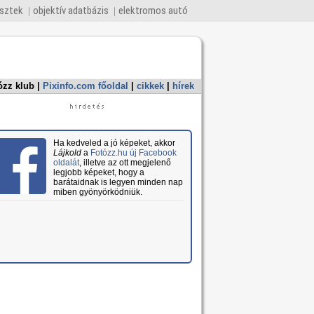
esztek
objektív adatbázis
elektromos autó
ózz klub
|
Pixinfo.com főoldal
|
cikkek
|
hírek
Ha kedveled a jó képeket, akkor
Lájkold
a
Fotózz.hu új Facebook
oldalát
, illetve az ott megjelenő
legjobb képeket, hogy a
barátaidnak is legyen minden nap
miben gyönyörködniük.