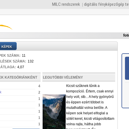
MILC rendszerek
digitális fényképezőgép t
fot
KÉPEK
PEK SZÁMA:
11
ELÉSEK SZÁMA:
132
 ÁTLAGA:
4,07
PEK KATEGÓRIÁNKÉNT
LEGUTÓBBI VÉLEMÉNY
Kicsit szűknek tűnik a
4
kompozíció. Értem, csak ennyi
k
2
hely volt, stb... A hely gyönyörű
1
és éppen ezért többet is
1
mutathattál volna belőle. A
1
képen sok helyet elfoglal a
1
sötét keret, kicsti világosítottam
1
volna rajta, hátha jobb