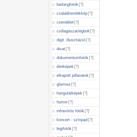
barlangfotók
[
?
]
családi/emlékkép
[
?
]
csendélet
[
?
]
csillagászat/égbolt
[
?
]
digit. illusztráció
[
?
]
divat
[
?
]
dokumentumfotók
[
?
]
életképek
[
?
]
elkapott pillanatok
[
?
]
glamour
[
?
]
hangulatképek
[
?
]
humor
[
?
]
infravörös fotók
[
?
]
koncert - színpad
[
?
]
légifotók
[
?
]