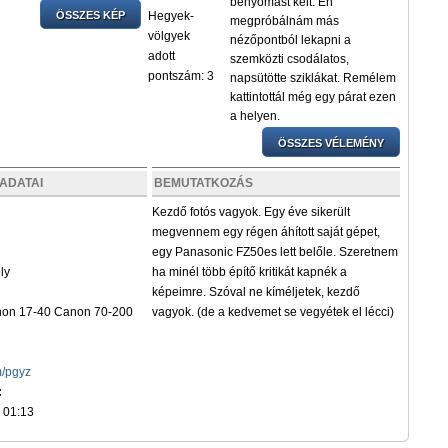
benyomást kelt. Én
ÖSSZES KÉP
Hegyek-
megpróbálnám más
völgyek
nézőpontból lekapni a
adott
szemközti csodálatos,
pontszám: 3
napsütötte sziklákat. Remélem
kattintottál még egy párat ezen
a helyen.
ÖSSZES VÉLEMÉNY
ADATAI
BEMUTATKOZÁS
Kezdő fotós vagyok. Egy éve sikerült
megvennem egy régen áhított saját gépet,
egy Panasonic FZ50es lett belőle. Szeretnem
ly
ha minél több építő kritikát kapnék a
képeimre. Szóval ne kíméljetek, kezdő
on 17-40 Canon 70-200
vagyok. (de a kedvemet se vegyétek el lécci)
m/pgyz
:
 01:13