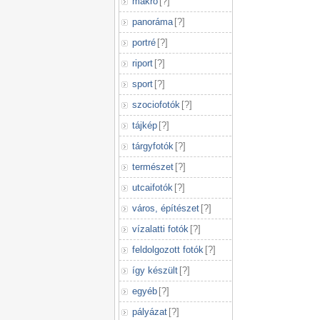
makró
[
?
]
panoráma
[
?
]
portré
[
?
]
riport
[
?
]
sport
[
?
]
szociofotók
[
?
]
tájkép
[
?
]
tárgyfotók
[
?
]
természet
[
?
]
utcaifotók
[
?
]
város, építészet
[
?
]
vízalatti fotók
[
?
]
feldolgozott fotók
[
?
]
így készült
[
?
]
egyéb
[
?
]
pályázat
[
?
]