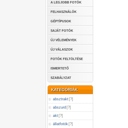
A LEGJOBB FOTÓK
FELHASZNÁLÓK
GÉPTÍPUSOK
SAJÁT FOTÓK
ÚJ VÉLEMÉNYEK
ÚJ VÁLASZOK
FOTÓK FELTÖLTÉSE
ISMERTETŐ
SZABÁLYZAT
KATEGÓRIÁK
absztrakt
[
?
]
abszurd
[
?
]
akt
[
?
]
állatfotók
[
?
]