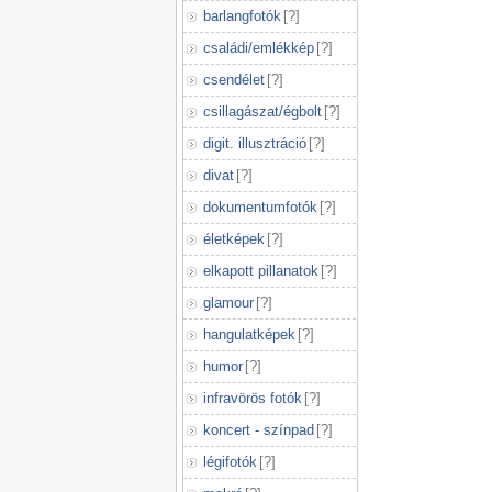
barlangfotók
[
?
]
családi/emlékkép
[
?
]
csendélet
[
?
]
csillagászat/égbolt
[
?
]
digit. illusztráció
[
?
]
divat
[
?
]
dokumentumfotók
[
?
]
életképek
[
?
]
elkapott pillanatok
[
?
]
glamour
[
?
]
hangulatképek
[
?
]
humor
[
?
]
infravörös fotók
[
?
]
koncert - színpad
[
?
]
légifotók
[
?
]