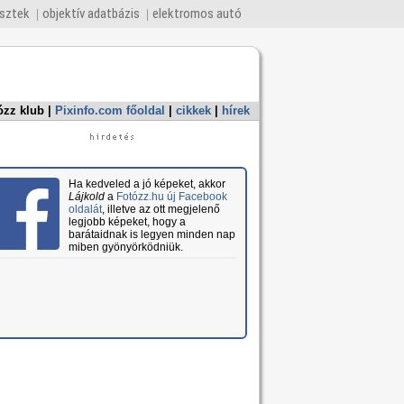
esztek
objektív adatbázis
elektromos autó
ózz klub
|
Pixinfo.com főoldal
|
cikkek
|
hírek
Ha kedveled a jó képeket, akkor
Lájkold
a
Fotózz.hu új Facebook
oldalát
, illetve az ott megjelenő
legjobb képeket, hogy a
barátaidnak is legyen minden nap
miben gyönyörködniük.