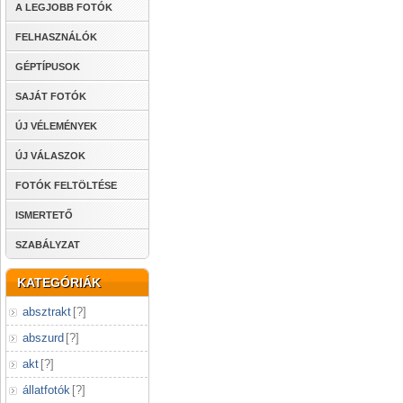
A LEGJOBB FOTÓK
FELHASZNÁLÓK
GÉPTÍPUSOK
SAJÁT FOTÓK
ÚJ VÉLEMÉNYEK
ÚJ VÁLASZOK
FOTÓK FELTÖLTÉSE
ISMERTETŐ
SZABÁLYZAT
KATEGÓRIÁK
absztrakt
[
?
]
abszurd
[
?
]
akt
[
?
]
állatfotók
[
?
]