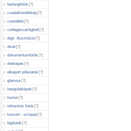
barlangfotók
[
?
]
családi/emlékkép
[
?
]
csendélet
[
?
]
csillagászat/égbolt
[
?
]
digit. illusztráció
[
?
]
divat
[
?
]
dokumentumfotók
[
?
]
életképek
[
?
]
elkapott pillanatok
[
?
]
glamour
[
?
]
hangulatképek
[
?
]
humor
[
?
]
infravörös fotók
[
?
]
koncert - színpad
[
?
]
légifotók
[
?
]