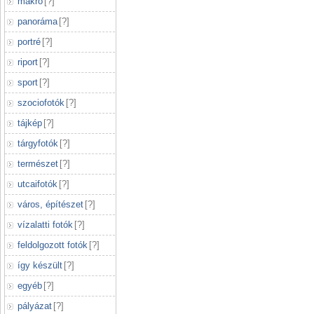
makró
[
?
]
panoráma
[
?
]
portré
[
?
]
riport
[
?
]
sport
[
?
]
szociofotók
[
?
]
tájkép
[
?
]
tárgyfotók
[
?
]
természet
[
?
]
utcaifotók
[
?
]
város, építészet
[
?
]
vízalatti fotók
[
?
]
feldolgozott fotók
[
?
]
így készült
[
?
]
egyéb
[
?
]
pályázat
[
?
]