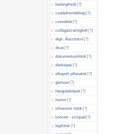
barlangfotók
[
?
]
családi/emlékkép
[
?
]
csendélet
[
?
]
csillagászat/égbolt
[
?
]
digit. illusztráció
[
?
]
divat
[
?
]
dokumentumfotók
[
?
]
életképek
[
?
]
elkapott pillanatok
[
?
]
glamour
[
?
]
hangulatképek
[
?
]
humor
[
?
]
infravörös fotók
[
?
]
koncert - színpad
[
?
]
légifotók
[
?
]