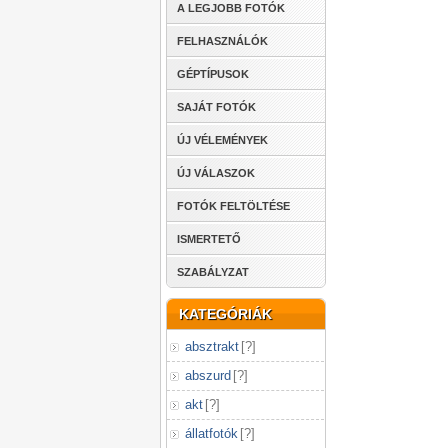
A LEGJOBB FOTÓK
FELHASZNÁLÓK
GÉPTÍPUSOK
SAJÁT FOTÓK
ÚJ VÉLEMÉNYEK
ÚJ VÁLASZOK
FOTÓK FELTÖLTÉSE
ISMERTETŐ
SZABÁLYZAT
KATEGÓRIÁK
absztrakt
[
?
]
abszurd
[
?
]
akt
[
?
]
állatfotók
[
?
]