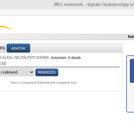
MILC rendszerek
digitális fényképezőgép t
fot
45)
ADATOK
 ÁLTAL FELTÖLTÖTT KÉPEK
összesen: 0 darab
ÉSE
Nincs a megadott feltételeknek megfelelő kép.