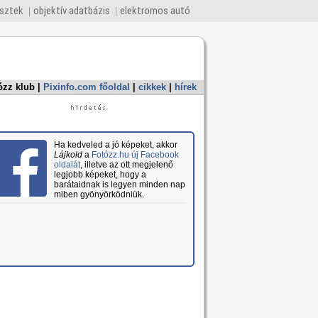
esztek
objektív adatbázis
elektromos autó
ózz klub
|
Pixinfo.com főoldal
|
cikkek
|
hírek
Ha kedveled a jó képeket, akkor
Lájkold
a
Fotózz.hu új Facebook
oldalát
, illetve az ott megjelenő
legjobb képeket, hogy a
barátaidnak is legyen minden nap
miben gyönyörködniük.