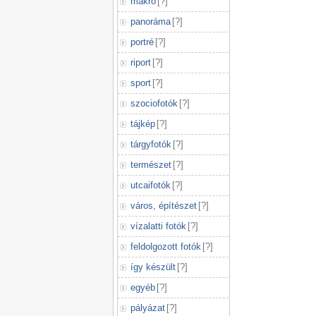
makró
[
?
]
panoráma
[
?
]
portré
[
?
]
riport
[
?
]
sport
[
?
]
szociofotók
[
?
]
tájkép
[
?
]
tárgyfotók
[
?
]
természet
[
?
]
utcaifotók
[
?
]
város, építészet
[
?
]
vízalatti fotók
[
?
]
feldolgozott fotók
[
?
]
így készült
[
?
]
egyéb
[
?
]
pályázat
[
?
]