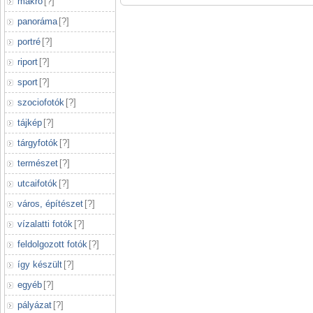
makró
[
?
]
panoráma
[
?
]
portré
[
?
]
riport
[
?
]
sport
[
?
]
szociofotók
[
?
]
tájkép
[
?
]
tárgyfotók
[
?
]
természet
[
?
]
utcaifotók
[
?
]
város, építészet
[
?
]
vízalatti fotók
[
?
]
feldolgozott fotók
[
?
]
így készült
[
?
]
egyéb
[
?
]
pályázat
[
?
]