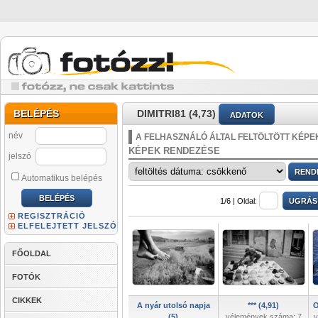
BELÉPÉS
DIMITRI81 (4,73)
ADATOK
név
A FELHASZNÁLÓ ÁLTAL FELTÖLTÖTT KÉPE
KÉPEK RENDEZÉSE
jelszó
Automatikus belépés
1/6 |
Oldal:
REGISZTRÁCIÓ
ELFELEJTETT JELSZÓ
FŐOLDAL
FOTÓK
CIKKEK
A nyár utolsó napja
*** (4,91)
O
(5)
vélemények száma: 7
v