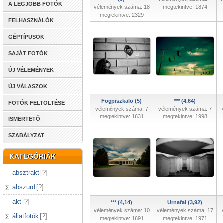
A LEGJOBB FOTÓK
vélemények száma: 18
megtekintve: 1874
megtekintve: 2329
FELHASZNÁLÓK
GÉPTÍPUSOK
SAJÁT FOTÓK
ÚJ VÉLEMÉNYEK
ÚJ VÁLASZOK
Fogpiszkalo (5)
*** (4,64)
FOTÓK FELTÖLTÉSE
vélemények száma: 7
vélemények száma: 7
megtekintve: 1631
megtekintve: 1998
ISMERTETŐ
SZABÁLYZAT
KATEGÓRIÁK
absztrakt
[
?
]
abszurd
[
?
]
akt
[
?
]
*** (4,14)
Urnafal (3,92)
vélemények száma: 10
vélemények száma: 17
állatfotók
[
?
]
megtekintve: 1691
megtekintve: 1971