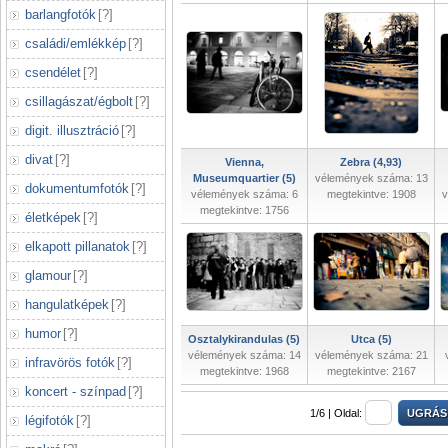
barlangfotók
[
?
]
családi/emlékkép
[
?
]
csendélet
[
?
]
csillagászat/égbolt
[
?
]
digit. illusztráció
[
?
]
divat
[
?
]
Vienna,
Zebra (4,93)
Museumquartier (5)
vélemények száma: 13
dokumentumfotók
[
?
]
vélemények száma: 6
megtekintve: 1908
v
megtekintve: 1756
életképek
[
?
]
elkapott pillanatok
[
?
]
glamour
[
?
]
hangulatképek
[
?
]
humor
[
?
]
Osztalykirandulas (5)
Utca (5)
vélemények száma: 14
vélemények száma: 21
infravörös fotók
[
?
]
megtekintve: 1968
megtekintve: 2167
koncert - színpad
[
?
]
1/6 |
Oldal:
légifotók
[
?
]