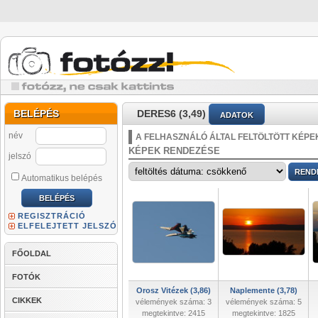
BELÉPÉS
DERES6 (3,49)
ADATOK
név
A FELHASZNÁLÓ ÁLTAL FELTÖLTÖTT KÉPE
KÉPEK RENDEZÉSE
jelszó
Automatikus belépés
REGISZTRÁCIÓ
ELFELEJTETT JELSZÓ
FŐOLDAL
FOTÓK
Orosz Vitézek (3,86)
Naplemente (3,78)
CIKKEK
vélemények száma: 3
vélemények száma: 5
megtekintve: 2415
megtekintve: 1825