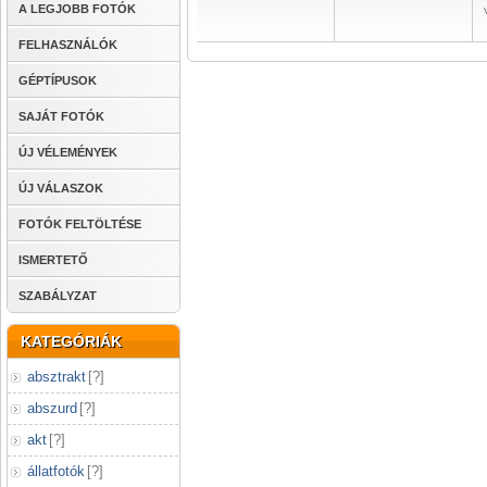
A LEGJOBB FOTÓK
FELHASZNÁLÓK
GÉPTÍPUSOK
SAJÁT FOTÓK
ÚJ VÉLEMÉNYEK
ÚJ VÁLASZOK
FOTÓK FELTÖLTÉSE
ISMERTETŐ
SZABÁLYZAT
KATEGÓRIÁK
absztrakt
[
?
]
abszurd
[
?
]
akt
[
?
]
állatfotók
[
?
]