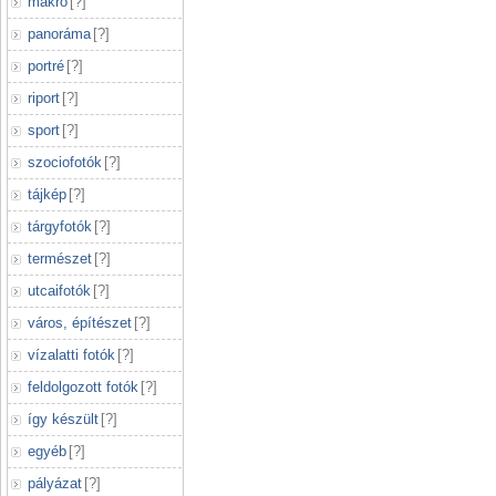
makró
[
?
]
panoráma
[
?
]
portré
[
?
]
riport
[
?
]
sport
[
?
]
szociofotók
[
?
]
tájkép
[
?
]
tárgyfotók
[
?
]
természet
[
?
]
utcaifotók
[
?
]
város, építészet
[
?
]
vízalatti fotók
[
?
]
feldolgozott fotók
[
?
]
így készült
[
?
]
egyéb
[
?
]
pályázat
[
?
]