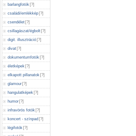
barlangfotók
[
?
]
családi/emlékkép
[
?
]
csendélet
[
?
]
csillagászat/égbolt
[
?
]
digit. illusztráció
[
?
]
divat
[
?
]
dokumentumfotók
[
?
]
életképek
[
?
]
elkapott pillanatok
[
?
]
glamour
[
?
]
hangulatképek
[
?
]
humor
[
?
]
infravörös fotók
[
?
]
koncert - színpad
[
?
]
légifotók
[
?
]