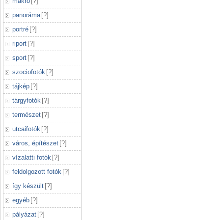
makró
[
?
]
panoráma
[
?
]
portré
[
?
]
riport
[
?
]
sport
[
?
]
szociofotók
[
?
]
tájkép
[
?
]
tárgyfotók
[
?
]
természet
[
?
]
utcaifotók
[
?
]
város, építészet
[
?
]
vízalatti fotók
[
?
]
feldolgozott fotók
[
?
]
így készült
[
?
]
egyéb
[
?
]
pályázat
[
?
]