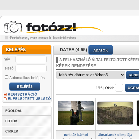
BELÉPÉS
DATEE (4,95)
ADATOK
név
A FELHASZNÁLÓ ÁLTAL FELTÖLTÖTT KÉPE
KÉPEK RENDEZÉSE
jelszó
Automatikus belépés
1/16 |
Oldal:
REGISZTRÁCIÓ
ELFELEJTETT JELSZÓ
FŐOLDAL
FOTÓK
CIKKEK
turisták bárhol
álmatlanok olimpiája