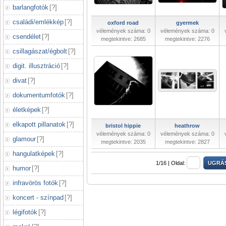
barlangfotók
[
?
]
családi/emlékkép
[
?
]
oxford road
gyermek
vélemények száma: 0
vélemények száma: 0
csendélet
[
?
]
megtekintve: 2685
megtekintve: 2276
csillagászat/égbolt
[
?
]
digit. illusztráció
[
?
]
divat
[
?
]
dokumentumfotók
[
?
]
életképek
[
?
]
elkapott pillanatok
[
?
]
bristol hippie
heathrow
vélemények száma: 0
vélemények száma: 0
glamour
[
?
]
megtekintve: 2035
megtekintve: 2827
hangulatképek
[
?
]
1/16 |
Oldal:
humor
[
?
]
infravörös fotók
[
?
]
koncert - színpad
[
?
]
légifotók
[
?
]