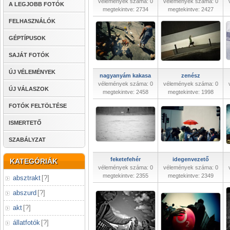
vélemények száma: 0
vélemények száma: 0
A LEGJOBB FOTÓK
megtekintve: 2734
megtekintve: 2427
FELHASZNÁLÓK
GÉPTÍPUSOK
SAJÁT FOTÓK
ÚJ VÉLEMÉNYEK
nagyanyám kakasa
zenész
vélemények száma: 0
vélemények száma: 0
ÚJ VÁLASZOK
megtekintve: 2458
megtekintve: 1998
FOTÓK FELTÖLTÉSE
ISMERTETŐ
SZABÁLYZAT
feketefehér
idegenvezető
KATEGÓRIÁK
vélemények száma: 0
vélemények száma: 0
megtekintve: 2355
megtekintve: 2349
absztrakt
[
?
]
abszurd
[
?
]
akt
[
?
]
állatfotók
[
?
]