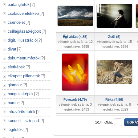
barlangfotók
[
?
]
családi/emlékkép
[
?
]
csendélet
[
?
]
csillagászat/égbolt
[
?
]
Égi áldás (4,85)
Zsül (5)
digit. illusztráció
[
?
]
vélemények száma: 12
vélemények száma: 15
megtekintve: 3655
megtekintve: 3386
divat
[
?
]
dokumentumfotók
[
?
]
életképek
[
?
]
elkapott pillanatok
[
?
]
glamour
[
?
]
hangulatképek
[
?
]
Porozok (4,79)
Réka (4,96)
humor
[
?
]
vélemények száma: 3
vélemények száma: 8
megtekintve: 1433
megtekintve: 2029
infravörös fotók
[
?
]
koncert - színpad
[
?
]
1/14 |
Oldal:
légifotók
[
?
]