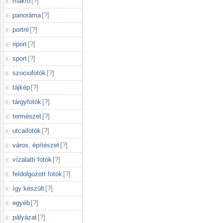
makró
[
?
]
panoráma
[
?
]
portré
[
?
]
riport
[
?
]
sport
[
?
]
szociofotók
[
?
]
tájkép
[
?
]
tárgyfotók
[
?
]
természet
[
?
]
utcaifotók
[
?
]
város, építészet
[
?
]
vízalatti fotók
[
?
]
feldolgozott fotók
[
?
]
így készült
[
?
]
egyéb
[
?
]
pályázat
[
?
]