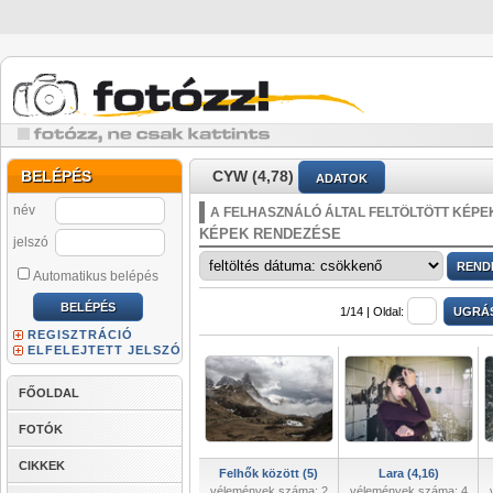
BELÉPÉS
CYW (4,78)
ADATOK
név
A FELHASZNÁLÓ ÁLTAL FELTÖLTÖTT KÉPE
KÉPEK RENDEZÉSE
jelszó
Automatikus belépés
1/14 |
Oldal:
REGISZTRÁCIÓ
ELFELEJTETT JELSZÓ
FŐOLDAL
FOTÓK
CIKKEK
Felhők között (5)
Lara (4,16)
vélemények száma: 2
vélemények száma: 4