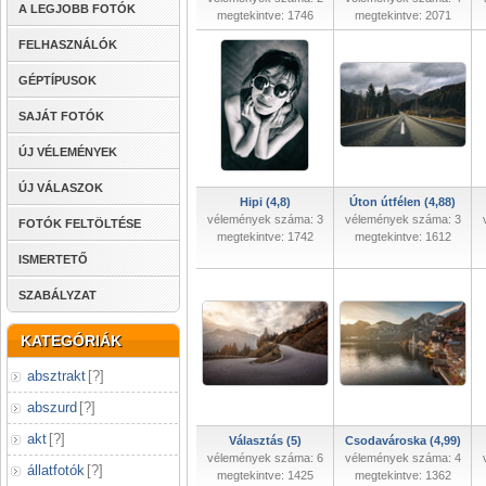
A LEGJOBB FOTÓK
megtekintve: 1746
megtekintve: 2071
FELHASZNÁLÓK
GÉPTÍPUSOK
SAJÁT FOTÓK
ÚJ VÉLEMÉNYEK
ÚJ VÁLASZOK
Hipi (4,8)
Úton útfélen (4,88)
vélemények száma: 3
vélemények száma: 3
FOTÓK FELTÖLTÉSE
megtekintve: 1742
megtekintve: 1612
ISMERTETŐ
SZABÁLYZAT
KATEGÓRIÁK
absztrakt
[
?
]
abszurd
[
?
]
akt
[
?
]
Választás (5)
Csodavároska (4,99)
vélemények száma: 6
vélemények száma: 4
állatfotók
[
?
]
megtekintve: 1425
megtekintve: 1362