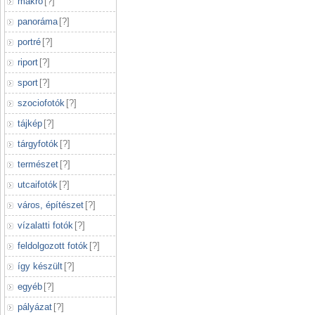
makró
[
?
]
panoráma
[
?
]
portré
[
?
]
riport
[
?
]
sport
[
?
]
szociofotók
[
?
]
tájkép
[
?
]
tárgyfotók
[
?
]
természet
[
?
]
utcaifotók
[
?
]
város, építészet
[
?
]
vízalatti fotók
[
?
]
feldolgozott fotók
[
?
]
így készült
[
?
]
egyéb
[
?
]
pályázat
[
?
]