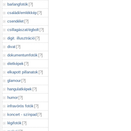
barlangfotók
[
?
]
családi/emlékkép
[
?
]
csendélet
[
?
]
csillagászat/égbolt
[
?
]
digit. illusztráció
[
?
]
divat
[
?
]
dokumentumfotók
[
?
]
életképek
[
?
]
elkapott pillanatok
[
?
]
glamour
[
?
]
hangulatképek
[
?
]
humor
[
?
]
infravörös fotók
[
?
]
koncert - színpad
[
?
]
légifotók
[
?
]