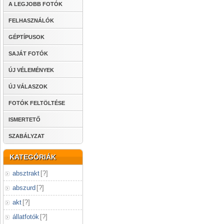
A LEGJOBB FOTÓK
FELHASZNÁLÓK
GÉPTÍPUSOK
SAJÁT FOTÓK
ÚJ VÉLEMÉNYEK
ÚJ VÁLASZOK
FOTÓK FELTÖLTÉSE
ISMERTETŐ
SZABÁLYZAT
KATEGÓRIÁK
absztrakt
[
?
]
abszurd
[
?
]
akt
[
?
]
állatfotók
[
?
]