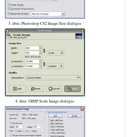
3. ábra: Photoshop CS2 Image Size dialógus
4. ábra: GIMP Scale Image dialógus