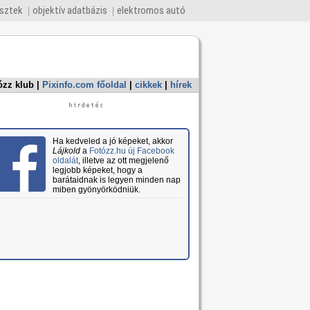
esztek
objektív adatbázis
elektromos autó
ózz klub
|
Pixinfo.com főoldal
|
cikkek
|
hírek
Ha kedveled a jó képeket, akkor
Lájkold
a
Fotózz.hu új Facebook
oldalát
, illetve az ott megjelenő
legjobb képeket, hogy a
barátaidnak is legyen minden nap
miben gyönyörködniük.