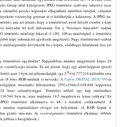
rts Group által kidolgozott JPEG tömörítési szabvány lehetővé teszi
 sokmillió pixeles képeinket elfogadható méretben tároljuk, valamint
nyeként viszonylag gyorsan át is küldhetjük a hálózaton. A JPEG ún.
örítés, ami azt jelenti, hogy a tömörítéssel nyert helyért cserébe a képi
yos hányadát fel kell áldoznunk. Ezt a "bizonyos hányadot" tudjuk
G tömörítés minőségi fokával (1-100, 100-as minőségnél a tömörítési
legtöbb képi információt igyekszik megőrizni). Nagy tömörítésnél szabad
tó minőségromlás következik be a képen, elsődleges feladatunk lesz ezt
g tömörítésre egyáltalán? Napjainkban minden megjelenítő képes 24
 ún.
színmélységet
kezelni. Ez azt jelenti, hogy egy adott képpont (pixel)
24
bittel, azaz 3 byte-tal jellemezhetjük, így 2
=16.777.216 különféle szín
nkre (8 bites RGB-módnak is nevezik). A
Canon DIGITAL IXUS 500
-as
ezőgépem maximális felbontásban 2592×1944=5.038.848 képpontot
 24 bites színmélységgel. Tömörítés nélkül egy kép tárolásához
16.544 byte-ra, azaz majdnem 14,5 megabyte-ra lenne szükség! Ez
 JPEG tömörítést alkalmazva ez kb. a tizedére csökkenthető. A
k minden exponáláskor elvégzi ezt helyettünk. (A RAW képek is
nden gyártó más-más, de
veszteségmentes
tömörítést alkalmaz, többek
tik jobban a fotográfusok.)