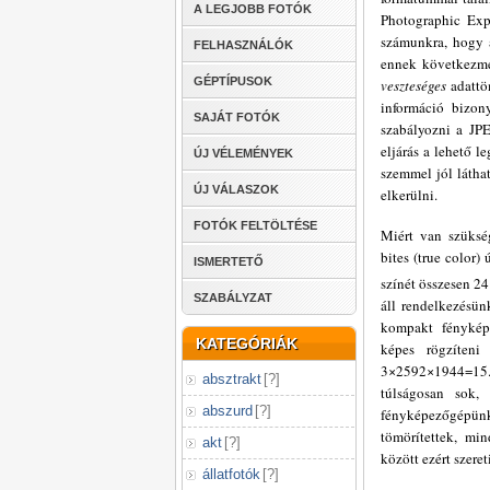
A LEGJOBB FOTÓK
Photographic Expe
számunkra, hogy a
FELHASZNÁLÓK
ennek következmé
GÉPTÍPUSOK
veszteséges
adattöm
információ bizon
SAJÁT FOTÓK
szabályozni a JPE
eljárás a lehető 
ÚJ VÉLEMÉNYEK
szemmel jól látha
ÚJ VÁLASZOK
elkerülni.
FOTÓK FELTÖLTÉSE
Miért van szüksé
bites (true color)
ISMERTETŐ
színét összesen 24 
SZABÁLYZAT
áll rendelkezésü
kompakt fénykép
KATEGÓRIÁK
képes rögzíteni
3×2592×1944=15.1
absztrakt
[
?
]
túlságosan sok,
abszurd
[
?
]
fényképezőgépün
tömörítettek, mi
akt
[
?
]
között ezért szere
állatfotók
[
?
]