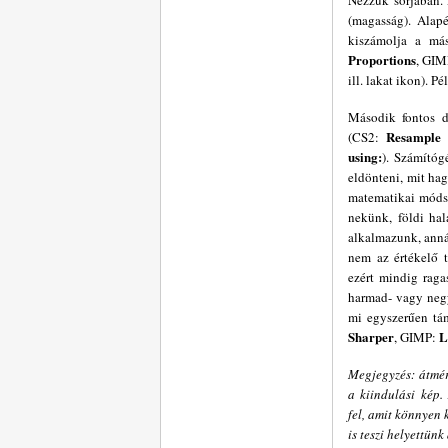
Nézzük sorjában.
(magasság). Alap
kiszámolja a má
Proportions
, GIM
ill. lakat ikon).
Második fontos do
Resample
(CS2:
using:
). Számítóg
eldönteni, mit hag
matematikai módsz
nekünk, földi ha
alkalmazunk, annál
nem az értékelő t
ezért mindig raga
harmad- vagy negy
mi egyszerűen tá
Sharper
L
, GIMP:
Megjegyzés: átmér
a kiindulási kép.
fel, amit könnyen 
is teszi helyettünk