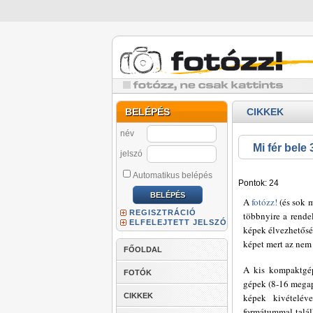
BELÉPÉS
CIKKEK
név
Mi fér bele
jelszó
Automatikus belépés
Pontok: 24
A
fotózz!
(és sok m
REGISZTRÁCIÓ
többnyire a rendel
ELFELEJTETT JELSZÓ
képek élvezhetőség
képet mert az nem 
FŐOLDAL
A kis kompaktgép
FOTÓK
gépek (8-16 megap
CIKKEK
képek kivételév
formátummal talá