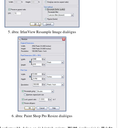
5. ábra: IrfanView Resample Image dialógus
6. ábra: Paint Shop Pro Resize dialógus
Width
Height