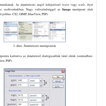
munkának. Az átméretezés angol kifejezéssel
resize
vagy
scale
, ilyet
Image
nc szoftverünkben. Nagy valószínűséggel az
menüpont alatt
ól jobbra: CS2, GIMP, IrfanView, PSP):
2. ábra: Átméretezés menüpontok
ontra kattintva az átméretező dialógusablak tárul elénk (sorrendben:
iew, PSP):