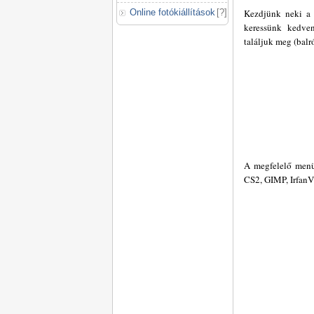
Online fotókiállítások
[
?
]
Kezdjünk neki a 
keressünk kedve
találjuk meg (balr
A megfelelő menüp
CS2, GIMP, IrfanV