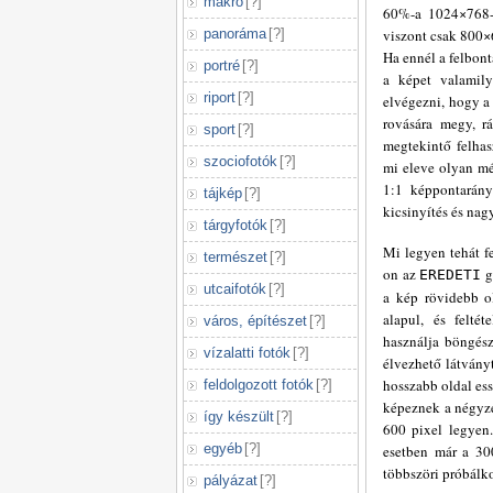
makró
[
?
]
60%-a 1024×768-a
panoráma
[
?
]
viszont csak 800×
Ha ennél a felbon
portré
[
?
]
a képet valamily
riport
[
?
]
elvégezni, hogy a
rovására megy, r
sport
[
?
]
megtekintő felhas
szociofotók
[
?
]
mi eleve olyan mé
1:1 képpontarány
tájkép
[
?
]
kicsinyítés és nag
tárgyfotók
[
?
]
Mi legyen tehát f
természet
[
?
]
on az
g
EREDETI
utcaifotók
[
?
]
a kép rövidebb ol
alapul, és felté
város, építészet
[
?
]
használja böngés
vízalatti fotók
[
?
]
élvezhető látvány
hosszabb oldal es
feldolgozott fotók
[
?
]
képeznek a négyze
így készült
[
?
]
600 pixel legyen.
egyéb
[
?
]
esetben már a 300
többszöri próbálk
pályázat
[
?
]