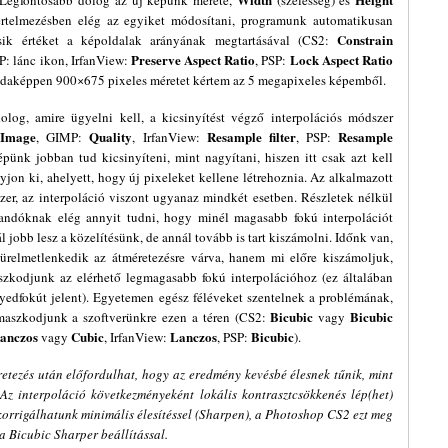
 Legfontosabb dolog az új képünk mérete,
(szélesség) és
értelmezésben elég az egyiket módosítani, programunk automatikusan
Constrain
sik értéket a képoldalak arányának megtartásával (CS2:
Preserve Aspect Ratio
Lock Aspect Ratio
P: lánc ikon, IrfanView:
, PSP:
 Példaképpen 900×675 pixeles méretet kértem az 5 megapixeles képemből.
log, amire ügyelni kell, a kicsinyítést végző interpolációs módszer
 Image
Quality
Resample filter
Resample
, GIMP:
, IrfanView:
, PSP:
épünk jobban tud kicsinyíteni, mint nagyítani, hiszen itt csak azt kell
yjon ki, ahelyett, hogy új pixeleket kellene létrehoznia. Az alkalmazott
er, az interpoláció viszont ugyanaz mindkét esetben. Részletek nélkül
landóknak elég annyit tudni, hogy minél magasabb fokú interpolációt
 jobb lesz a közelítésünk, de annál tovább is tart kiszámolni. Időnk van,
ürelmetlenkedik az átméretezésre várva, hanem mi előre kiszámoljuk,
szkodjunk az elérhető legmagasabb fokú interpolációhoz (ez általában
edfokút jelent). Egyetemen egész féléveket szentelnek a problémának,
Bicubic
Bicubic
maszkodjunk a szoftverünkre ezen a téren (CS2:
vagy
anczos
Cubic
Lanczos
Bicubic
vagy
, IrfanView:
, PSP:
).
etezés után előfordulhat, hogy az eredmény kevésbé élesnek tűnik, mint
 Az interpoláció következményeként lokális kontrasztcsökkenés lép(het)
korrigálhatunk minimális élesítéssel (Sharpen), a Photoshop CS2 ezt meg
 a Bicubic Sharper beállítással.