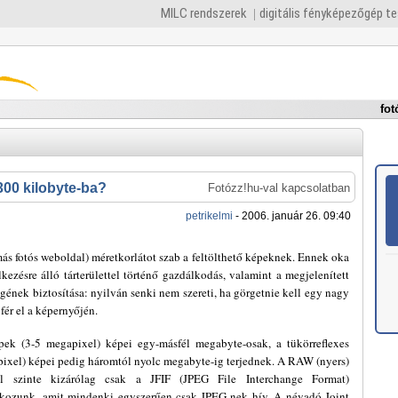
MILC rendszerek
digitális fényképezőgép t
fot
 300 kilobyte-ba?
Fotózz!hu-val kapcsolatban
petrikelmi
- 2006. január 26. 09:40
ás fotós weboldal) méretkorlátot szab a feltölthető képeknek. Ennek oka
kezésre álló tárterülettel történő gazdálkodás, valamint a megjelenített
ének biztosítása: nyilván senki nem szereti, ha görgetnie kell egy nagy
fér el a képernyőjén.
ek (3-5 megapixel) képei egy-másfél megabyte-osak, a tükörreflexes
ixel) képei pedig háromtól nyolc megabyte-ig terjednek. A RAW (nyers)
el szinte kizárólag csak a JFIF (JPEG File Interchange Format)
lkozunk, amit mindenki egyszerűen csak JPEG-nek hív. A névadó Joint