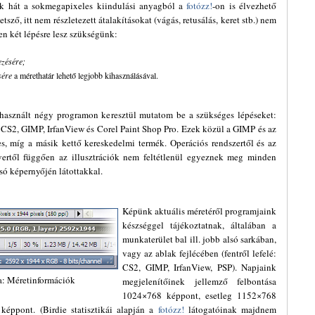
k hát a sokmegapixeles kiindulási anyagból a
fotózz!
-on is élvezhető
sző, itt nem részletezett átalakításokat (vágás, retusálás, keret stb.) nem
en két lépésre lesz szükségünk:
ezésére;
sére
a mérethatár lehető legjobb kihasználásával.
használt négy programon keresztül mutatom be a szükséges lépéseket:
S2, GIMP, IrfanView és Corel Paint Shop Pro. Ezek közül a GIMP és az
s, míg a másik kettő kereskedelmi termék. Operációs rendszertől és az
vertől függően az illusztrációk nem feltétlenül egyeznek meg minden
só képernyőjén látottakkal.
Képünk aktuális méretéről programjaink
készséggel tájékoztatnak, általában a
munkaterület bal ill. jobb alsó sarkában,
vagy az ablak fejlécében (fentről lefelé:
CS2, GIMP, IrfanView, PSP). Napjaink
ra: Méretinformációk
megjelenítőinek jellemző felbontása
1024×768 képpont, esetleg 1152×768
éppont. (Birdie statisztikái alapján a
fotózz!
látogatóinak majdnem