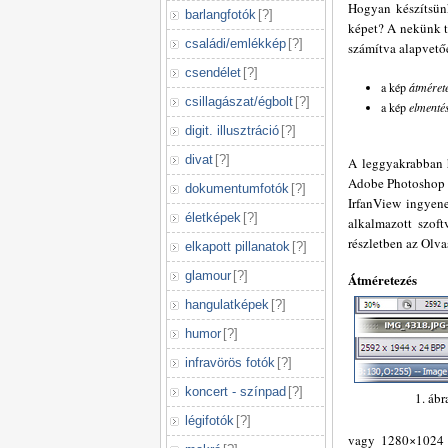
Hogyan készítsün
barlangfotók
[
?
]
képet? A nekünk tet
családi/emlékkép
[
?
]
számítva alapvető
csendélet
[
?
]
a kép
átméret
csillagászat/égbolt
[
?
]
a kép
elmenté
digit. illusztráció
[
?
]
divat
[
?
]
A leggyakrabban 
Adobe Photoshop C
dokumentumfotók
[
?
]
IrfanView ingyene
életképek
[
?
]
alkalmazott szoft
részletben az Olva
elkapott pillanatok
[
?
]
glamour
[
?
]
Átméretezés
hangulatképek
[
?
]
humor
[
?
]
infravörös fotók
[
?
]
koncert - színpad
[
?
]
1. áb
légifotók
[
?
]
vagy 1280×1024 k