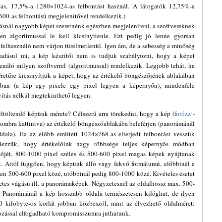
s, 17,5%-a 1280×1024-as felbontást használ. A látogatók 12,75%-a
600-as felbontású megjelenítővel rendelkezik.)
tásnál nagyobb képet szeretnénk egészben megjeleníteni, a szoftvereknek
en algoritmussal le kell kicsinyítenie. Ezt pedig jó lenne gyorsan
 felhasználó nem várjon türelmetlenül. Igen ám, de a sebesség a minőség
áadásul mi, a kép készítői nem is tudjuk szabályozni, hogy a képet
ználó milyen szoftverrel (algoritmussal) rendelkezik. Legjobb tehát, ha
retűre kicsinyítjük a képet, hogy az értékelő böngészőjének ablakában
ban (a kép egy pixele egy pixel legyen a képernyőn), mindenféle
yítás nélkül megtekinthető legyen.
eltöltendő képünk mérete? Célszerű arra törekedni, hogy a kép (
fotózz!
-
ombra kattintva) az értékelő böngészőablakába beleférjen (panorámánál
dala). Ha az előbb említett 1024×768-as elterjedt felbontást vesszük
telezzük, hogy értékelőink nagy többsége teljes képernyős módban
zőjét, 800-1000 pixel széles és 500-600 pixel magas képek nyújtanak
t. Attól függően, hogy képünk álló vagy fekvő formátumú, előbbinél a
sen 500-600 pixel közé, utóbbinál pedig 800-1000 közé. Kivételes esetet
tes vágású ill. a panorámaképek. Négyzetesnél az oldalhossz max. 500-
 Panorámánál a kép hosszabb oldala természetesen kilóghat, de ilyen
 kilobyte-os korlát jobban közbeszól, mint az élvezhető oldalméret:
ozással elfogadható kompromisszumra juthatunk.