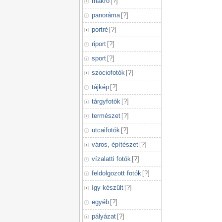
makró
[
?
]
panoráma
[
?
]
portré
[
?
]
riport
[
?
]
sport
[
?
]
szociofotók
[
?
]
tájkép
[
?
]
tárgyfotók
[
?
]
természet
[
?
]
utcaifotók
[
?
]
város, építészet
[
?
]
vízalatti fotók
[
?
]
feldolgozott fotók
[
?
]
így készült
[
?
]
egyéb
[
?
]
pályázat
[
?
]