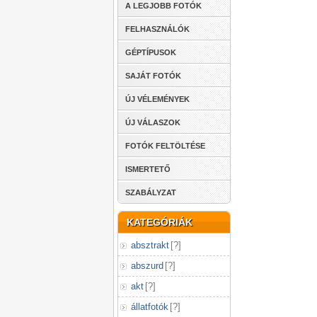
A LEGJOBB FOTÓK
FELHASZNÁLÓK
GÉPTÍPUSOK
SAJÁT FOTÓK
ÚJ VÉLEMÉNYEK
ÚJ VÁLASZOK
FOTÓK FELTÖLTÉSE
ISMERTETŐ
SZABÁLYZAT
KATEGÓRIÁK
absztrakt
[
?
]
abszurd
[
?
]
akt
[
?
]
állatfotók
[
?
]