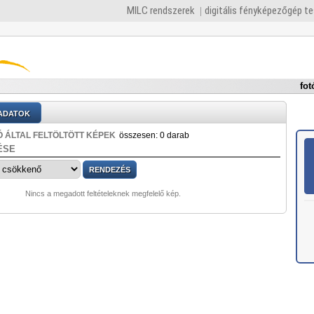
MILC rendszerek
digitális fényképezőgép t
fot
ADATOK
 ÁLTAL FELTÖLTÖTT KÉPEK
összesen: 0 darab
ÉSE
Nincs a megadott feltételeknek megfelelő kép.