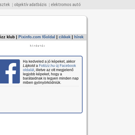
esztek
objektív adatbázis
elektromos autó
ózz klub
|
Pixinfo.com főoldal
|
cikkek
|
hírek
Ha kedveled a jó képeket, akkor
Lájkold
a
Fotózz.hu új Facebook
oldalát
, illetve az ott megjelenő
legjobb képeket, hogy a
barátaidnak is legyen minden nap
miben gyönyörködniük.