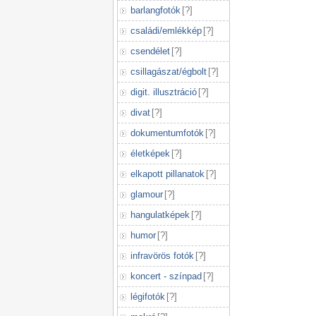
barlangfotók
[
?
]
családi/emlékkép
[
?
]
csendélet
[
?
]
csillagászat/égbolt
[
?
]
digit. illusztráció
[
?
]
divat
[
?
]
dokumentumfotók
[
?
]
életképek
[
?
]
elkapott pillanatok
[
?
]
glamour
[
?
]
hangulatképek
[
?
]
humor
[
?
]
infravörös fotók
[
?
]
koncert - színpad
[
?
]
légifotók
[
?
]