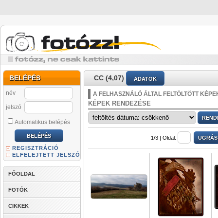
BELÉPÉS
CC (4,07)
ADATOK
név
A FELHASZNÁLÓ ÁLTAL FELTÖLTÖTT KÉPE
KÉPEK RENDEZÉSE
jelszó
Automatikus belépés
1/3 |
Oldal:
REGISZTRÁCIÓ
ELFELEJTETT JELSZÓ
FŐOLDAL
FOTÓK
CIKKEK