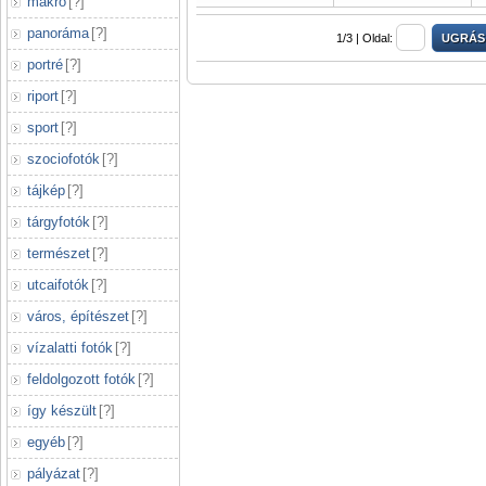
makró
[
?
]
panoráma
[
?
]
1/3 |
Oldal:
portré
[
?
]
riport
[
?
]
sport
[
?
]
szociofotók
[
?
]
tájkép
[
?
]
tárgyfotók
[
?
]
természet
[
?
]
utcaifotók
[
?
]
város, építészet
[
?
]
vízalatti fotók
[
?
]
feldolgozott fotók
[
?
]
így készült
[
?
]
egyéb
[
?
]
pályázat
[
?
]