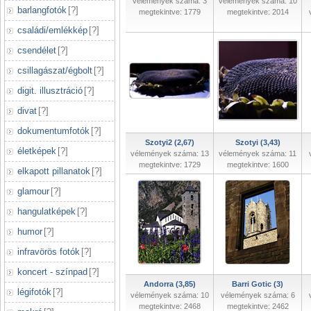
vélemények száma: 3
vélemények száma: 10
barlangfotók
[
?
]
megtekintve: 1779
megtekintve: 2014
családi/emlékkép
[
?
]
csendélet
[
?
]
csillagászat/égbolt
[
?
]
digit. illusztráció
[
?
]
divat
[
?
]
dokumentumfotók
[
?
]
Szotyi2 (2,67)
Szotyi (3,43)
életképek
[
?
]
vélemények száma: 13
vélemények száma: 11
megtekintve: 1729
megtekintve: 1600
elkapott pillanatok
[
?
]
glamour
[
?
]
hangulatképek
[
?
]
humor
[
?
]
infravörös fotók
[
?
]
koncert - színpad
[
?
]
Andorra (3,85)
Barri Gotic (3)
légifotók
[
?
]
vélemények száma: 10
vélemények száma: 6
megtekintve: 2468
megtekintve: 2462