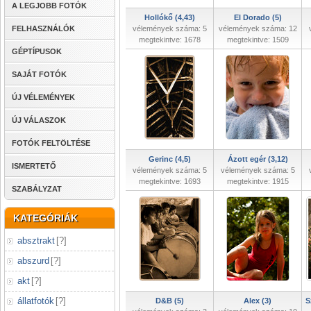
A LEGJOBB FOTÓK
Hollókő (4,43)
El Dorado (5)
FELHASZNÁLÓK
vélemények száma: 5
vélemények száma: 12
megtekintve: 1678
megtekintve: 1509
GÉPTÍPUSOK
SAJÁT FOTÓK
ÚJ VÉLEMÉNYEK
ÚJ VÁLASZOK
FOTÓK FELTÖLTÉSE
Gerinc (4,5)
Ázott egér (3,12)
ISMERTETŐ
vélemények száma: 5
vélemények száma: 5
megtekintve: 1693
megtekintve: 1915
SZABÁLYZAT
KATEGÓRIÁK
absztrakt
[
?
]
abszurd
[
?
]
akt
[
?
]
állatfotók
[
?
]
D&B (5)
Alex (3)
S