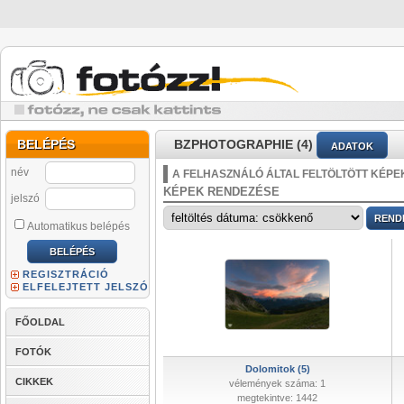
BELÉPÉS
BZPHOTOGRAPHIE (4)
ADATOK
név
A FELHASZNÁLÓ ÁLTAL FELTÖLTÖTT KÉPE
KÉPEK RENDEZÉSE
jelszó
Automatikus belépés
REGISZTRÁCIÓ
ELFELEJTETT JELSZÓ
FŐOLDAL
FOTÓK
Dolomitok (5)
CIKKEK
vélemények száma: 1
megtekintve: 1442