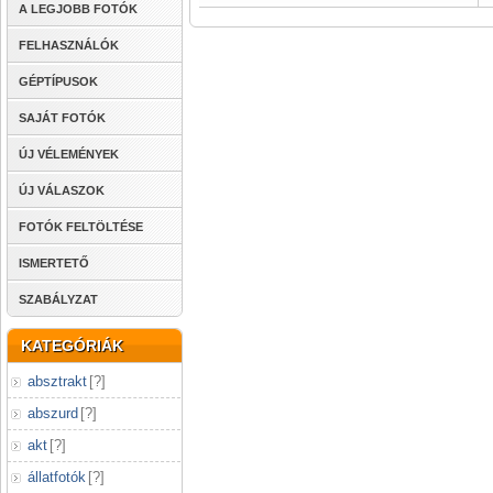
A LEGJOBB FOTÓK
FELHASZNÁLÓK
GÉPTÍPUSOK
SAJÁT FOTÓK
ÚJ VÉLEMÉNYEK
ÚJ VÁLASZOK
FOTÓK FELTÖLTÉSE
ISMERTETŐ
SZABÁLYZAT
KATEGÓRIÁK
absztrakt
[
?
]
abszurd
[
?
]
akt
[
?
]
állatfotók
[
?
]