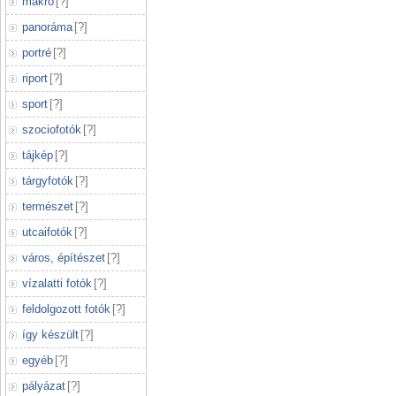
makró
[
?
]
panoráma
[
?
]
portré
[
?
]
riport
[
?
]
sport
[
?
]
szociofotók
[
?
]
tájkép
[
?
]
tárgyfotók
[
?
]
természet
[
?
]
utcaifotók
[
?
]
város, építészet
[
?
]
vízalatti fotók
[
?
]
feldolgozott fotók
[
?
]
így készült
[
?
]
egyéb
[
?
]
pályázat
[
?
]