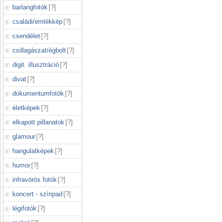
barlangfotók
[
?
]
családi/emlékkép
[
?
]
csendélet
[
?
]
csillagászat/égbolt
[
?
]
digit. illusztráció
[
?
]
divat
[
?
]
dokumentumfotók
[
?
]
életképek
[
?
]
elkapott pillanatok
[
?
]
glamour
[
?
]
hangulatképek
[
?
]
humor
[
?
]
infravörös fotók
[
?
]
koncert - színpad
[
?
]
légifotók
[
?
]