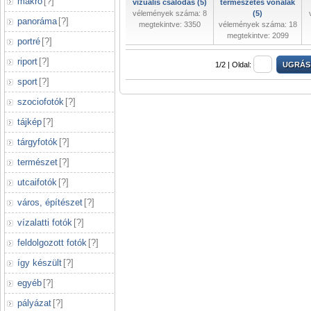
makró
[
?
]
vizuális csalódás (5)
természetes vonalak
vélemények száma: 8
(5)
panoráma
[
?
]
megtekintve: 3350
vélemények száma: 18
megtekintve: 2099
portré
[
?
]
riport
[
?
]
1/2 |
Oldal:
sport
[
?
]
szociofotók
[
?
]
tájkép
[
?
]
tárgyfotók
[
?
]
természet
[
?
]
utcaifotók
[
?
]
város, építészet
[
?
]
vízalatti fotók
[
?
]
feldolgozott fotók
[
?
]
így készült
[
?
]
egyéb
[
?
]
pályázat
[
?
]