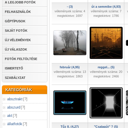
A LEGJOBB FOTÓK
- (3)
út a semmibe (4,93)
vélemények száma: 4
vélemények száma: 7
FELHASZNÁLÓK
megtekintve: 1697
megtekintve: 1786
GÉPTÍPUSOK
SAJÁT FOTÓK
ÚJ VÉLEMÉNYEK
ÚJ VÁLASZOK
FOTÓK FELTÖLTÉSE
február (4,95)
reggel... (5)
ISMERTETŐ
vélemények száma: 13
vélemények száma: 20
megtekintve: 1863
megtekintve: 2466
SZABÁLYZAT
KATEGÓRIÁK
absztrakt
[
?
]
abszurd
[
?
]
akt
[
?
]
állatfotók
[
?
]
Tűz II. (4,27)
"Csalagút" ? (5)