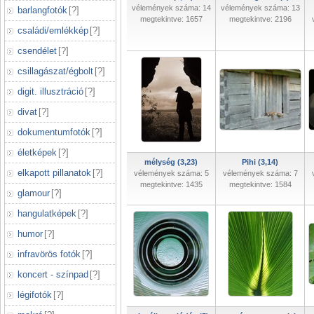
vélemények száma: 14
vélemények száma: 13
barlangfotók
[
?
]
megtekintve: 1657
megtekintve: 2196
családi/emlékkép
[
?
]
csendélet
[
?
]
csillagászat/égbolt
[
?
]
digit. illusztráció
[
?
]
divat
[
?
]
dokumentumfotók
[
?
]
életképek
[
?
]
mélység (3,23)
Pihi (3,14)
elkapott pillanatok
[
?
]
vélemények száma: 5
vélemények száma: 7
megtekintve: 1435
megtekintve: 1584
glamour
[
?
]
hangulatképek
[
?
]
humor
[
?
]
infravörös fotók
[
?
]
koncert - színpad
[
?
]
légifotók
[
?
]