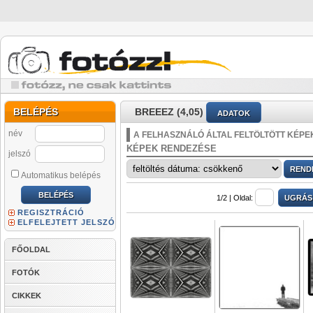
BELÉPÉS
BREEEZ (4,05)
ADATOK
név
A FELHASZNÁLÓ ÁLTAL FELTÖLTÖTT KÉPE
KÉPEK RENDEZÉSE
jelszó
Automatikus belépés
1/2 |
Oldal:
REGISZTRÁCIÓ
ELFELEJTETT JELSZÓ
FŐOLDAL
FOTÓK
CIKKEK