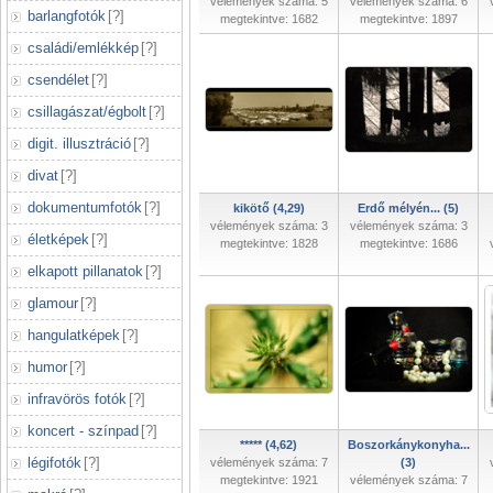
vélemények száma: 5
vélemények száma: 6
barlangfotók
[
?
]
megtekintve: 1682
megtekintve: 1897
családi/emlékkép
[
?
]
csendélet
[
?
]
csillagászat/égbolt
[
?
]
digit. illusztráció
[
?
]
divat
[
?
]
dokumentumfotók
[
?
]
kikötő (4,29)
Erdő mélyén... (5)
vélemények száma: 3
vélemények száma: 3
életképek
[
?
]
megtekintve: 1828
megtekintve: 1686
elkapott pillanatok
[
?
]
glamour
[
?
]
hangulatképek
[
?
]
humor
[
?
]
infravörös fotók
[
?
]
koncert - színpad
[
?
]
***** (4,62)
Boszorkánykonyha...
légifotók
[
?
]
vélemények száma: 7
(3)
megtekintve: 1921
vélemények száma: 7