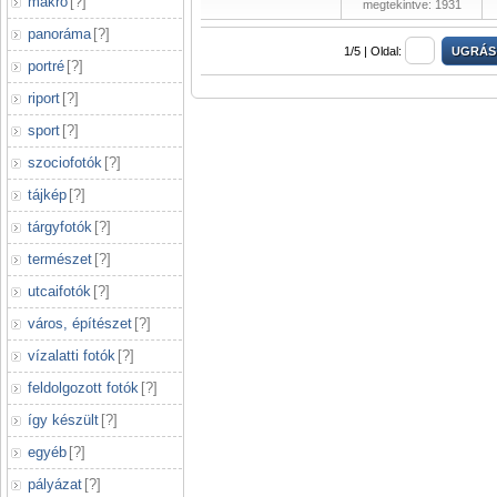
makró
[
?
]
megtekintve: 1931
panoráma
[
?
]
1/5 |
Oldal:
portré
[
?
]
riport
[
?
]
sport
[
?
]
szociofotók
[
?
]
tájkép
[
?
]
tárgyfotók
[
?
]
természet
[
?
]
utcaifotók
[
?
]
város, építészet
[
?
]
vízalatti fotók
[
?
]
feldolgozott fotók
[
?
]
így készült
[
?
]
egyéb
[
?
]
pályázat
[
?
]