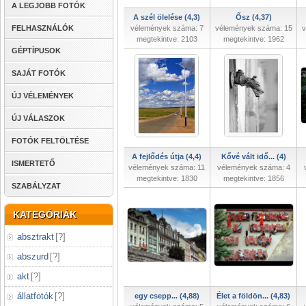
A LEGJOBB FOTÓK
A szél ölelése (4,3)
Ősz (4,37)
FELHASZNÁLÓK
vélemények száma: 7
vélemények száma: 15
v
megtekintve: 2103
megtekintve: 1962
GÉPTÍPUSOK
SAJÁT FOTÓK
ÚJ VÉLEMÉNYEK
ÚJ VÁLASZOK
FOTÓK FELTÖLTÉSE
A fejlődés útja (4,4)
Kővé vált idő... (4)
ISMERTETŐ
vélemények száma: 11
vélemények száma: 4
megtekintve: 1830
megtekintve: 1856
SZABÁLYZAT
KATEGÓRIÁK
absztrakt
[
?
]
abszurd
[
?
]
akt
[
?
]
állatfotók
[
?
]
egy csepp... (4,88)
Élet a földön... (4,83)