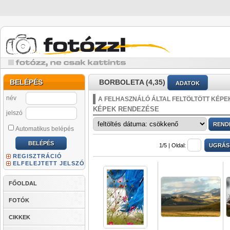
BELÉPÉS
BORBOLETA (4,35)
ADATOK
név
A FELHASZNÁLÓ ÁLTAL FELTÖLTÖTT KÉPE
KÉPEK RENDEZÉSE
jelszó
Automatikus belépés
1/5 |
Oldal:
REGISZTRÁCIÓ
ELFELEJTETT JELSZÓ
FŐOLDAL
FOTÓK
CIKKEK