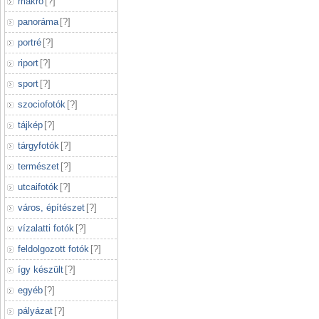
makró
[
?
]
panoráma
[
?
]
portré
[
?
]
riport
[
?
]
sport
[
?
]
szociofotók
[
?
]
tájkép
[
?
]
tárgyfotók
[
?
]
természet
[
?
]
utcaifotók
[
?
]
város, építészet
[
?
]
vízalatti fotók
[
?
]
feldolgozott fotók
[
?
]
így készült
[
?
]
egyéb
[
?
]
pályázat
[
?
]