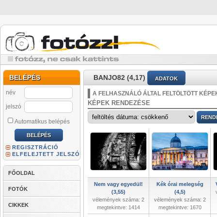
BELÉPÉS
BANJO82 (4,17)
ADATOK
név
A FELHASZNÁLÓ ÁLTAL FELTÖLTÖTT KÉPE
KÉPEK RENDEZÉSE
jelszó
Automatikus belépés
REGISZTRÁCIÓ
ELFELEJTETT JELSZÓ
FŐOLDAL
Nem vagy egyedül!
Kék órai melegség
FOTÓK
(3,55)
(4,5)
vélemények száma: 2
vélemények száma: 2
CIKKEK
megtekintve: 1414
megtekintve: 1670