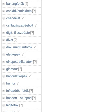
barlangfotók
[
?
]
családi/emlékkép
[
?
]
csendélet
[
?
]
csillagászat/égbolt
[
?
]
digit. illusztráció
[
?
]
divat
[
?
]
dokumentumfotók
[
?
]
életképek
[
?
]
elkapott pillanatok
[
?
]
glamour
[
?
]
hangulatképek
[
?
]
humor
[
?
]
infravörös fotók
[
?
]
koncert - színpad
[
?
]
légifotók
[
?
]