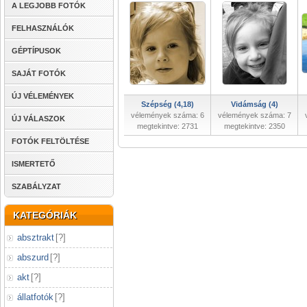
A LEGJOBB FOTÓK
FELHASZNÁLÓK
GÉPTÍPUSOK
SAJÁT FOTÓK
ÚJ VÉLEMÉNYEK
Szépség (4,18)
Vidámság (4)
vélemények száma: 6
vélemények száma: 7
ÚJ VÁLASZOK
megtekintve: 2731
megtekintve: 2350
FOTÓK FELTÖLTÉSE
ISMERTETŐ
SZABÁLYZAT
KATEGÓRIÁK
absztrakt
[
?
]
abszurd
[
?
]
akt
[
?
]
állatfotók
[
?
]