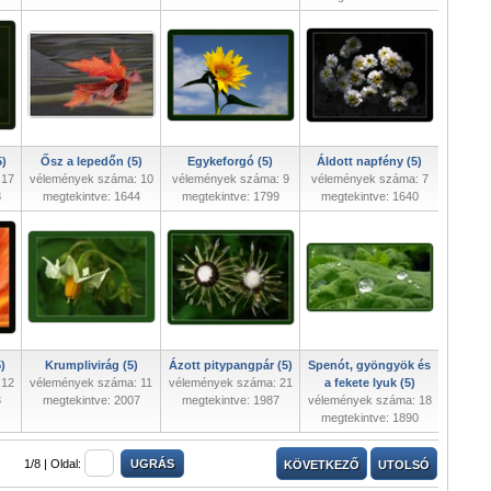
5)
Ősz a lepedőn (5)
Egykeforgó (5)
Áldott napfény (5)
 17
vélemények száma: 10
vélemények száma: 9
vélemények száma: 7
8
megtekintve: 1644
megtekintve: 1799
megtekintve: 1640
)
Krumplivirág (5)
Ázott pitypangpár (5)
Spenót, gyöngyök és
 12
vélemények száma: 11
vélemények száma: 21
a fekete lyuk (5)
3
megtekintve: 2007
megtekintve: 1987
vélemények száma: 18
megtekintve: 1890
1/8 |
Oldal:
KÖVETKEZŐ
UTOLSÓ