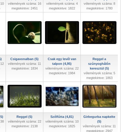
 10
vélemények száma: 16
vélemények száma: 4
vélemények száma: 8
6
megtekintve: 2451
megtekintve: 1822
megtekintve: 1780
5)
Csigavonalban (5)
Csak egy levél van
Reggel a
 12
vélemények száma: 11
talpon (4,95)
szúnyoghálón
4
megtekintve: 1834
vélemények száma: 22
keresztül (5)
megtekintve: 1984
vélemények száma: 5
megtekintve: 1863
(5)
Reggel (5)
Szélfútta (4,81)
Girbegurba napkelte
 38
vélemények száma: 22
vélemények száma: 10
(5)
1
megtekintve: 2138
megtekintve: 1825
vélemények száma: 11
megtekintve: 2947