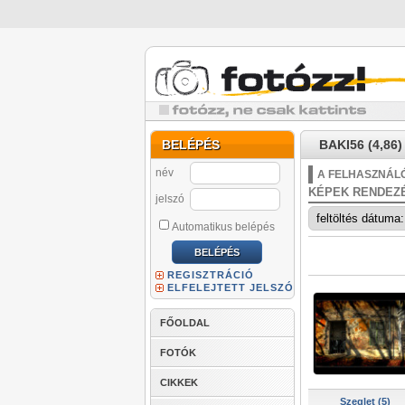
BELÉPÉS
BAKI56 (4,86)
név
A FELHASZNÁLÓ
KÉPEK RENDEZ
jelszó
Automatikus belépés
REGISZTRÁCIÓ
ELFELEJTETT JELSZÓ
FŐOLDAL
FOTÓK
CIKKEK
Szeglet (5)