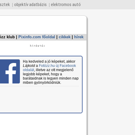
esztek
objektív adatbázis
elektromos autó
ózz klub
|
Pixinfo.com főoldal
|
cikkek
|
hírek
Ha kedveled a jó képeket, akkor
Lájkold
a
Fotózz.hu új Facebook
oldalát
, illetve az ott megjelenő
legjobb képeket, hogy a
barátaidnak is legyen minden nap
miben gyönyörködniük.