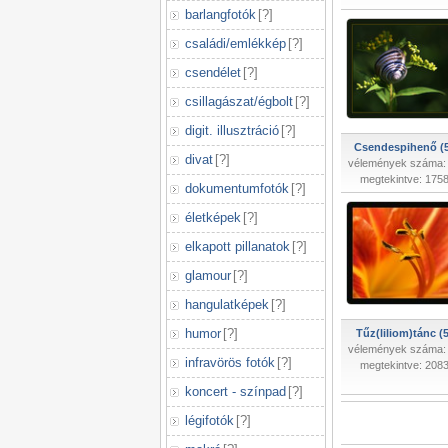
barlangfotók
[
?
]
családi/emlékkép
[
?
]
csendélet
[
?
]
csillagászat/égbolt
[
?
]
digit. illusztráció
[
?
]
Csendespihenő (
divat
[
?
]
vélemények száma:
megtekintve: 175
dokumentumfotók
[
?
]
életképek
[
?
]
elkapott pillanatok
[
?
]
glamour
[
?
]
hangulatképek
[
?
]
humor
[
?
]
Tűz(liliom)tánc (5
vélemények száma:
infravörös fotók
[
?
]
megtekintve: 208
koncert - színpad
[
?
]
légifotók
[
?
]