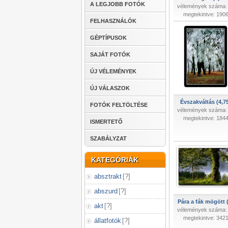
A LEGJOBB FOTÓK
vélemények száma:
megtekintve: 190
FELHASZNÁLÓK
GÉPTÍPUSOK
SAJÁT FOTÓK
ÚJ VÉLEMÉNYEK
ÚJ VÁLASZOK
Évszakváltás (4,7
FOTÓK FELTÖLTÉSE
vélemények száma:
megtekintve: 184
ISMERTETŐ
SZABÁLYZAT
KATEGÓRIÁK
absztrakt
[
?
]
abszurd
[
?
]
Pára a fák mögött 
akt
[
?
]
vélemények száma:
megtekintve: 342
állatfotók
[
?
]