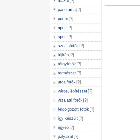
makró
[
?
]
panoráma
[
?
]
portré
[
?
]
riport
[
?
]
sport
[
?
]
szociofotók
[
?
]
tájkép
[
?
]
tárgyfotók
[
?
]
természet
[
?
]
utcaifotók
[
?
]
város, építészet
[
?
]
vízalatti fotók
[
?
]
feldolgozott fotók
[
?
]
így készült
[
?
]
egyéb
[
?
]
pályázat
[
?
]