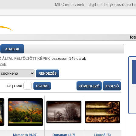
MILC rendszerek
digitális fényképezőgép t
fot
ADATOK
 ÁLTAL FELTÖLTÖTT KÉPEK
összesen: 149 darab
ÉSE
1/8 |
Oldal:
KÖVETKEZŐ
UTOLSÓ
Mementó (4,97)
Dunapart (4,7)
Lépcső (5)