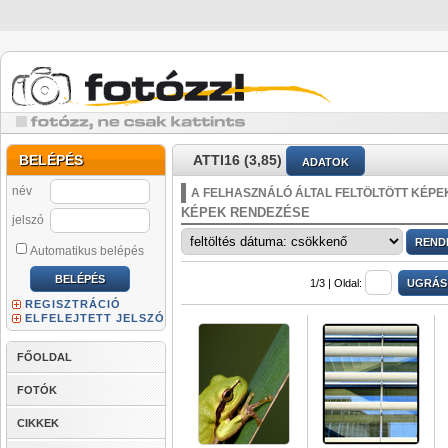
BELÉPÉS
ATTI16 (3,85)
ADATOK
név
A FELHASZNÁLÓ ÁLTAL FELTÖLTÖTT KÉPE
KÉPEK RENDEZÉSE
jelszó
Automatikus belépés
1/3 |
Oldal:
REGISZTRÁCIÓ
ELFELEJTETT JELSZÓ
FŐOLDAL
FOTÓK
CIKKEK