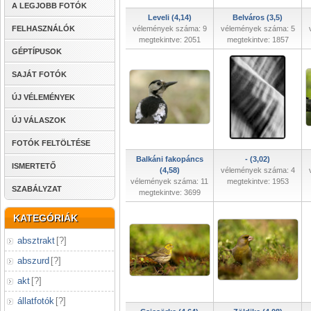
A LEGJOBB FOTÓK
Leveli (4,14)
Belváros (3,5)
FELHASZNÁLÓK
vélemények száma: 9
vélemények száma: 5
megtekintve: 2051
megtekintve: 1857
GÉPTÍPUSOK
SAJÁT FOTÓK
ÚJ VÉLEMÉNYEK
ÚJ VÁLASZOK
FOTÓK FELTÖLTÉSE
Balkáni fakopáncs
- (3,02)
ISMERTETŐ
(4,58)
vélemények száma: 4
vélemények száma: 11
megtekintve: 1953
SZABÁLYZAT
megtekintve: 3699
KATEGÓRIÁK
absztrakt
[
?
]
abszurd
[
?
]
akt
[
?
]
állatfotók
[
?
]