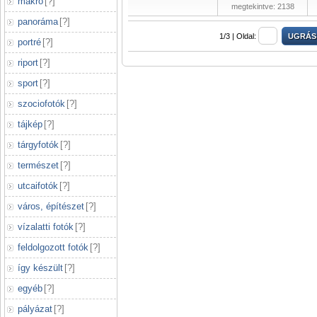
makró
[
?
]
megtekintve: 2138
panoráma
[
?
]
1/3 |
Oldal:
portré
[
?
]
riport
[
?
]
sport
[
?
]
szociofotók
[
?
]
tájkép
[
?
]
tárgyfotók
[
?
]
természet
[
?
]
utcaifotók
[
?
]
város, építészet
[
?
]
vízalatti fotók
[
?
]
feldolgozott fotók
[
?
]
így készült
[
?
]
egyéb
[
?
]
pályázat
[
?
]