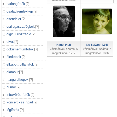
barlangfotók
[
?
]
családi/emlékkép
[
?
]
csendélet
[
?
]
csillagászat/égbolt
[
?
]
digit. illusztráció
[
?
]
divat
[
?
]
Nagyi (4,2)
kis Balázs (4,36)
dokumentumfotók
[
?
]
vélemények száma: 6
vélemények száma: 7
megtekintve: 1717
megtekintve: 1886
életképek
[
?
]
elkapott pillanatok
[
?
]
glamour
[
?
]
hangulatképek
[
?
]
humor
[
?
]
infravörös fotók
[
?
]
koncert - színpad
[
?
]
légifotók
[
?
]