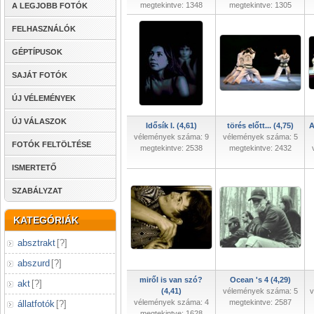
megtekintve: 1348
megtekintve: 1305
A LEGJOBB FOTÓK
FELHASZNÁLÓK
GÉPTÍPUSOK
SAJÁT FOTÓK
ÚJ VÉLEMÉNYEK
ÚJ VÁLASZOK
Idősík I. (4,61)
törés előtt... (4,75)
A
vélemények száma: 9
vélemények száma: 5
FOTÓK FELTÖLTÉSE
megtekintve: 2538
megtekintve: 2432
ISMERTETŐ
SZABÁLYZAT
KATEGÓRIÁK
absztrakt
[
?
]
abszurd
[
?
]
miről is van szó?
Ocean 's 4 (4,29)
akt
[
?
]
(4,41)
vélemények száma: 5
v
vélemények száma: 4
megtekintve: 2587
állatfotók
[
?
]
megtekintve: 1628