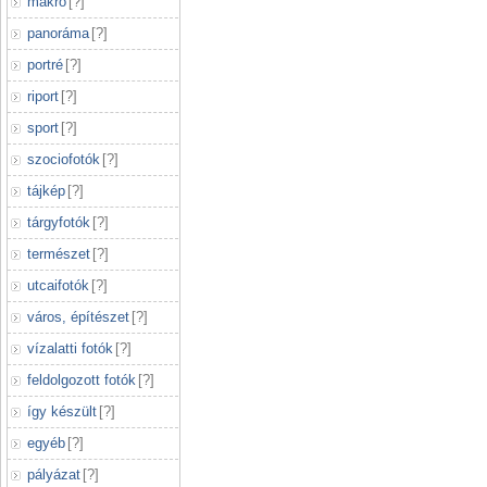
makró
[
?
]
panoráma
[
?
]
portré
[
?
]
riport
[
?
]
sport
[
?
]
szociofotók
[
?
]
tájkép
[
?
]
tárgyfotók
[
?
]
természet
[
?
]
utcaifotók
[
?
]
város, építészet
[
?
]
vízalatti fotók
[
?
]
feldolgozott fotók
[
?
]
így készült
[
?
]
egyéb
[
?
]
pályázat
[
?
]