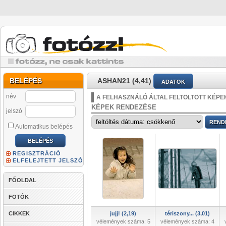
BELÉPÉS
ASHAN21 (4,41)
ADATOK
név
A FELHASZNÁLÓ ÁLTAL FELTÖLTÖTT KÉPE
KÉPEK RENDEZÉSE
jelszó
Automatikus belépés
REGISZTRÁCIÓ
ELFELEJTETT JELSZÓ
FŐOLDAL
FOTÓK
CIKKEK
jujj! (2,19)
tériszony... (3,01)
vélemények száma: 5
vélemények száma: 4