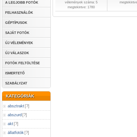
vélemények száma: 5
megtekintv
A LEGJOBB FOTÓK
megtekintve: 1780
FELHASZNÁLÓK
GÉPTÍPUSOK
SAJÁT FOTÓK
ÚJ VÉLEMÉNYEK
ÚJ VÁLASZOK
FOTÓK FELTÖLTÉSE
ISMERTETŐ
SZABÁLYZAT
KATEGÓRIÁK
absztrakt
[
?
]
abszurd
[
?
]
akt
[
?
]
állatfotók
[
?
]