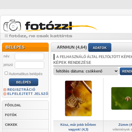
BELÉPÉS
ARNHUN (4,64)
ADATOK
név
A FELHASZNÁLÓ ÁLTAL FELTÖLTÖTT KÉPE
KÉPEK RENDEZÉSE
jelszó
Automatikus belépés
REGISZTRÁCIÓ
ELFELEJTETT JELSZÓ
FŐOLDAL
FOTÓK
CIKKEK
Kösz, már jobb bőrben
Zümm (4
vagyok! (4,3)
vélemények 