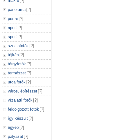
makró
[
?
]
panoráma
[
?
]
portré
[
?
]
riport
[
?
]
sport
[
?
]
szociofotók
[
?
]
tájkép
[
?
]
tárgyfotók
[
?
]
természet
[
?
]
utcaifotók
[
?
]
város, építészet
[
?
]
vízalatti fotók
[
?
]
feldolgozott fotók
[
?
]
így készült
[
?
]
egyéb
[
?
]
pályázat
[
?
]