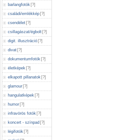
barlangfotók
[
?
]
családi/emlékkép
[
?
]
csendélet
[
?
]
csillagászat/égbolt
[
?
]
digit. illusztráció
[
?
]
divat
[
?
]
dokumentumfotók
[
?
]
életképek
[
?
]
elkapott pillanatok
[
?
]
glamour
[
?
]
hangulatképek
[
?
]
humor
[
?
]
infravörös fotók
[
?
]
koncert - színpad
[
?
]
légifotók
[
?
]