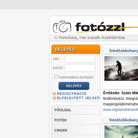
BELÉPÉS
fotoklubkobany
név
jelszó
Automatikus belépés
Értékelte: Szüts Mi
REGISZTRÁCIÓ
ELFELEJTETT JELSZÓ
festõmûvész, fotogr
magángyûjteményben 
www.digitalisfototan
FŐOLDAL
fotoklubkobany
FOTÓK
CIKKEK