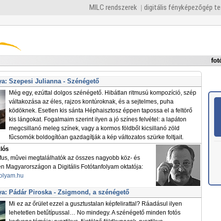
MILC rendszerek
digitális fényképezőgép t
fot
a: Szepesi Julianna - Szénégető
Még egy, ezúttal dolgos szénégető. Hibátlan ritmusú kompozíció, szép
váltakozása az éles, rajzos kontúroknak, és a sejtelmes, puha
ködöknek. Esetlen kis sánta Héphaisztosz éppen tapossa el a feltörő
kis lángokat. Fogalmaim szerint ilyen a jó színes felvétel: a lapáton
megcsillanó meleg színek, vagy a kormos földből kicsillanó zöld
fűcsomók boldogítóan gazdagítják a kép változatos szürke foltjait.
klós
áfus, mûvei megtalálhatók az összes nagyobb köz- és
Magyarországon a Digitális Fotótanfolyam oktatója:
folyam.hu
a: Pádár Piroska - Zsigmond, a szénégető
Mi ez az őrület ezzel a gusztustalan képfelirattal? Ráadásul ilyen
lehetetlen betűtípussal… No mindegy. A szénégető minden fotós