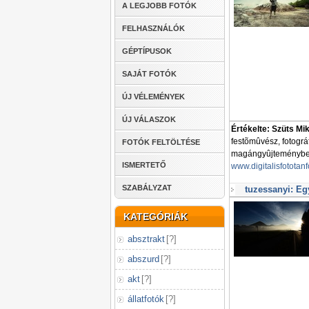
A LEGJOBB FOTÓK
FELHASZNÁLÓK
GÉPTÍPUSOK
SAJÁT FOTÓK
ÚJ VÉLEMÉNYEK
ÚJ VÁLASZOK
Értékelte: Szüts Mi
festõmûvész, fotogr
FOTÓK FELTÖLTÉSE
magángyûjteményben 
ISMERTETŐ
www.digitalisfototan
SZABÁLYZAT
tuzessanyi: Eg
KATEGÓRIÁK
absztrakt
[
?
]
abszurd
[
?
]
akt
[
?
]
állatfotók
[
?
]