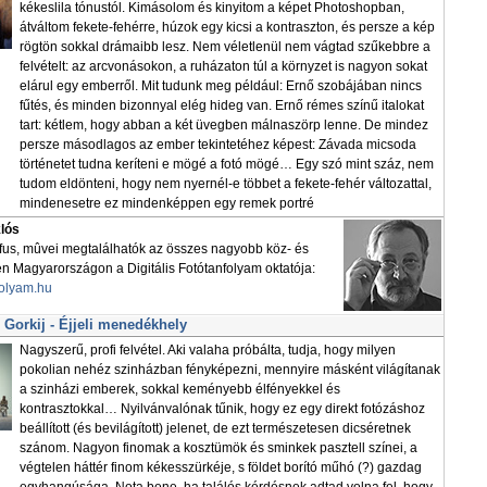
kékeslila tónustól. Kimásolom és kinyitom a képet Photoshopban,
átváltom fekete-fehérre, húzok egy kicsi a kontraszton, és persze a kép
rögtön sokkal drámaibb lesz. Nem véletlenül nem vágtad szűkebbre a
felvételt: az arcvonásokon, a ruházaton túl a környzet is nagyon sokat
elárul egy emberről. Mit tudunk meg például: Ernő szobájában nincs
fűtés, és minden bizonnyal elég hideg van. Ernő rémes színű italokat
tart: kétlem, hogy abban a két üvegben málnaszörp lenne. De mindez
persze másodlagos az ember tekintetéhez képest: Závada micsoda
történetet tudna keríteni e mögé a fotó mögé… Egy szó mint száz, nem
tudom eldönteni, hogy nem nyernél-e többet a fekete-fehér változattal,
mindenesetre ez mindenképpen egy remek portré
klós
áfus, mûvei megtalálhatók az összes nagyobb köz- és
Magyarországon a Digitális Fotótanfolyam oktatója:
folyam.hu
Gorkij - Éjjeli menedékhely
Nagyszerű, profi felvétel. Aki valaha próbálta, tudja, hogy milyen
pokolian nehéz szinházban fényképezni, mennyire másként világítanak
a szinházi emberek, sokkal keményebb élfényekkel és
kontrasztokkal… Nyilvánvalónak tűnik, hogy ez egy direkt fotózáshoz
beállított (és bevilágított) jelenet, de ezt természetesen dicséretnek
szánom. Nagyon finomak a kosztümök és sminkek pasztell színei, a
végtelen háttér finom kékesszürkéje, s földet borító műhó (?) gazdag