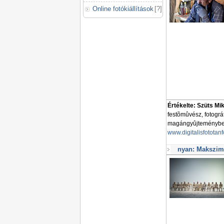
Online fotókiállítások
[
?
]
Értékelte: Szüts Mi
festõmûvész, fotogr
magángyûjteményben 
www.digitalisfototan
nyan: Makszim 