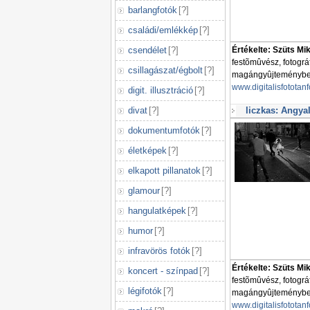
barlangfotók
[
?
]
családi/emlékkép
[
?
]
csendélet
[
?
]
Értékelte: Szüts Mi
festõmûvész, fotogr
csillagászat/égbolt
[
?
]
magángyûjteményben 
www.digitalisfototan
digit. illusztráció
[
?
]
liczkas: Angya
divat
[
?
]
dokumentumfotók
[
?
]
életképek
[
?
]
elkapott pillanatok
[
?
]
glamour
[
?
]
hangulatképek
[
?
]
humor
[
?
]
infravörös fotók
[
?
]
Értékelte: Szüts Mi
koncert - színpad
[
?
]
festõmûvész, fotogr
légifotók
[
?
]
magángyûjteményben 
www.digitalisfototan