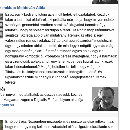
eraklub: Moldován Attila
Ez az egyik kedvenc fotóm az elmúlt hetek felhozatalából. Kezdjük
talán a technikai oldaláról, aki próbálta már, tudja, hogy milyen nehéz
szabályos geometriai rendben sorakozó tárgyakat-formákat úgy
lefotózni, hogy seholsem torzuljon a rend. Ha Photoshop utómunkával
segítettél, az legalább olyan mutatvány! Remek az ötlet is: egy
valószínűleg rémes irodaház 27 ablakát „portrészerűen” megfotózni,
úgy, hogy minden ablak hasonló, de mindegyik mögött egy más világ,
egy más enteriőr „lakik”. Jóformán minden egyes ablak egy kis
nonfiguratív kompozíció. Próbálom persze megfejteni, hogy a harmadik
és a tizenötödik ablakban pl. egy fehér köpenyes figurát látunk: ezek
talán laboratóriumok? Megfejthetetlen kis foltjai egy világnak.
Titokzatos kis kártyalapok sorakoznak: mindegyik hasonló, és
ugyanakkor szinte mindegyik különböző. Megfejthetetlen, remek
felvétel.
klós
áfus, mûvei megtalálhatók az összes nagyobb köz- és
Magyarországon a Digitális Fotótanfolyam oktatója:
folyam.hu
Ernő portréja. Nézegetem-nézegetem, és persze az első reflexem az,
hogy valahogy meg kellene szabadulni ettől a figurán eluralkodó sok