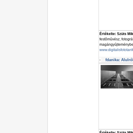
Értékelte: Szüts Mi
festõmûvész, fotogr
magángyûjteményben 
www.digitalisfototan
fdanika: Alulró
Értékelte: Szüts Mi