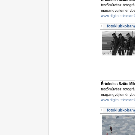
festõmûvész, fotogr
magángyûjteményben 
www.digitalisfototan
fotoklubkobany
Értékelte: Szüts Mi
festõmûvész, fotogr
magángyûjteményben 
www.digitalisfototan
fotoklubkobany