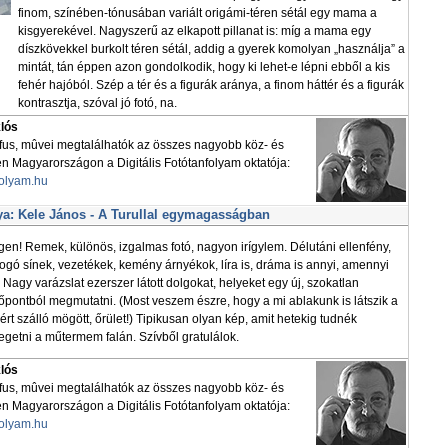
finom, színében-tónusában variált origámi-téren sétál egy mama a
kisgyerekével. Nagyszerű az elkapott pillanat is: míg a mama egy
díszkövekkel burkolt téren sétál, addig a gyerek komolyan „használja” a
mintát, tán éppen azon gondolkodik, hogy ki lehet-e lépni ebből a kis
fehér hajóból. Szép a tér és a figurák aránya, a finom háttér és a figurák
kontrasztja, szóval jó fotó, na.
klós
áfus, mûvei megtalálhatók az összes nagyobb köz- és
Magyarországon a Digitális Fotótanfolyam oktatója:
folyam.hu
a: Kele János - A Turullal egymagasságban
gen! Remek, különös, izgalmas fotó, nagyon irígylem. Délutáni ellenfény,
logó sínek, vezetékek, kemény árnyékok, líra is, dráma is annyi, amennyi
. Nagy varázslat ezerszer látott dolgokat, helyeket egy új, szokatlan
őpontból megmutatni. (Most veszem észre, hogy a mi ablakunk is látszik a
ért szálló mögött, őrület!) Tipikusan olyan kép, amit hetekig tudnék
egetni a műtermem falán. Szívből gratulálok.
klós
áfus, mûvei megtalálhatók az összes nagyobb köz- és
Magyarországon a Digitális Fotótanfolyam oktatója:
folyam.hu