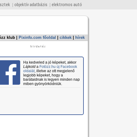
esztek
objektív adatbázis
elektromos autó
ózz klub
|
Pixinfo.com főoldal
|
cikkek
|
hírek
Ha kedveled a jó képeket, akkor
Lájkold
a
Fotózz.hu új Facebook
oldalát
, illetve az ott megjelenő
legjobb képeket, hogy a
barátaidnak is legyen minden nap
miben gyönyörködniük.