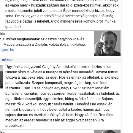
egyhangúsága. Nota bene, ha találós kérdésnek adtad volna fel, hogy
ez vajon melyik huszadik századi darab díszlete-kosztűmjei, akkor sok
minden eszembe jutott volna, de az Éjjeli menedékhely biztos, hogy
soha. De ez legyen a rendező és a díszlettervező gondja: ettől még
ragyogó előadás is lehetett. A fotó mindenesetre komoly, profi munka,
gratulálok.
klós
áfus, mûvei megtalálhatók az összes nagyobb köz- és
Magyarországon a Digitális Fotótanfolyam oktatója:
folyam.hu
l nézve
Úgy tűnik a nagyszerű Czigány Ákos iskolát teremtett: biztos sokan
ismerik híres felvételeit a budapesti bérházak udvaráról: amikor felfelé
fotózva a ház bekeretezi az eget. Nos ez ennek az ötletnek a lakótelepi,
panel változata. Szépen komponált, megvilágított kép, sok finom
részlettel. Csak. És sajnos jön egy nagy CSAK: azt nem lehet ám
büntetlenül csinálni, hogy egyszerűen körbemaszkoljuk, és kidobjuk az
eget, illetve kicseréljük egy lelketlen, hideg szürke felületre. Sajnos
messziről kukorékol, hogy itt csalás történt. Félreértés ne essék, én
nem azt kifogásolom, hogy belenyúltál a képbe, hanem azt, hogy
sajnos durván és érzéketlenül nyúltál bele, Nagy kár érte. Remélem
megvan az eredeti felvétel: tessék az éggel óvatosabban újra
próbálkozni!
klós