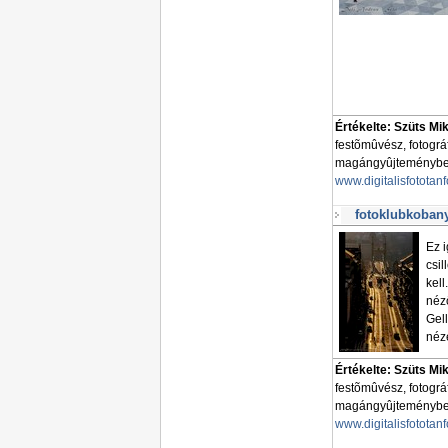
Értékelte: Szüts Mi
festõmûvész, fotogr
magángyûjteményben 
www.digitalisfototan
fotoklubkobany
Ez i
csil
kell
néz
Gell
néz
Értékelte: Szüts Mi
festõmûvész, fotogr
magángyûjteményben 
www.digitalisfototan