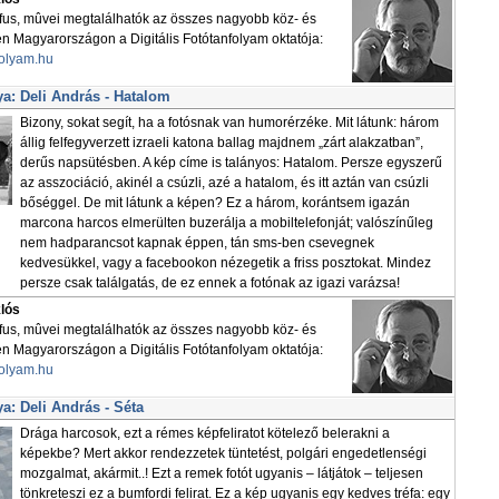
áfus, mûvei megtalálhatók az összes nagyobb köz- és
Magyarországon a Digitális Fotótanfolyam oktatója:
folyam.hu
a: Deli András - Hatalom
Bizony, sokat segít, ha a fotósnak van humorérzéke. Mit látunk: három
állig felfegyverzett izraeli katona ballag majdnem „zárt alakzatban”,
derűs napsütésben. A kép címe is talányos: Hatalom. Persze egyszerű
az asszociáció, akinél a csúzli, azé a hatalom, és itt aztán van csúzli
bőséggel. De mit látunk a képen? Ez a három, korántsem igazán
marcona harcos elmerülten buzerálja a mobiltelefonját; valószínűleg
nem hadparancsot kapnak éppen, tán sms-ben csevegnek
kedvesükkel, vagy a facebookon nézegetik a friss posztokat. Mindez
persze csak találgatás, de ez ennek a fotónak az igazi varázsa!
klós
áfus, mûvei megtalálhatók az összes nagyobb köz- és
Magyarországon a Digitális Fotótanfolyam oktatója:
folyam.hu
a: Deli András - Séta
Drága harcosok, ezt a rémes képfeliratot kötelező belerakni a
képekbe? Mert akkor rendezzetek tüntetést, polgári engedetlenségi
mozgalmat, akármit..! Ezt a remek fotót ugyanis – látjátok – teljesen
tönkreteszi ez a bumfordi felirat. Ez a kép ugyanis egy kedves tréfa: egy