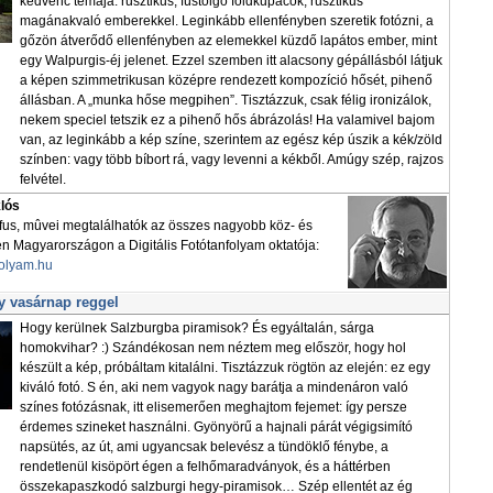
kedvenc témája: rusztikus, füstölgő földkupacok, rusztikus
magánakvaló emberekkel. Leginkább ellenfényben szeretik fotózni, a
gőzön átverődő ellenfényben az elemekkel küzdő lapátos ember, mint
egy Walpurgis-éj jelenet. Ezzel szemben itt alacsony gépállásból látjuk
a képen szimmetrikusan középre rendezett kompozíció hősét, pihenő
állásban. A „munka hőse megpihen”. Tisztázzuk, csak félig ironizálok,
nekem speciel tetszik ez a pihenő hős ábrázolás! Ha valamivel bajom
van, az leginkább a kép színe, szerintem az egész kép úszik a kék/zöld
színben: vagy több bíbort rá, vagy levenni a kékből. Amúgy szép, rajzos
felvétel.
klós
áfus, mûvei megtalálhatók az összes nagyobb köz- és
Magyarországon a Digitális Fotótanfolyam oktatója:
folyam.hu
y vasárnap reggel
Hogy kerülnek Salzburgba piramisok? És egyáltalán, sárga
homokvihar? :) Szándékosan nem néztem meg először, hogy hol
készült a kép, próbáltam kitalálni. Tisztázzuk rögtön az elején: ez egy
kiváló fotó. S én, aki nem vagyok nagy barátja a mindenáron való
színes fotózásnak, itt elisemerően meghajtom fejemet: így persze
érdemes szineket használni. Gyönyörű a hajnali párát végigsimító
napsütés, az út, ami ugyancsak belevész a tündöklő fénybe, a
rendetlenül kisöpört égen a felhőmaradványok, és a háttérben
összekapaszkodó salzburgi hegy-piramisok… Szép ellentét az ég