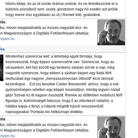
hűvös kékje, és az út szinte drámai umbrái, és ne feledkezzünk el a
különös póznákról sem, (ezek, gondolom nagy hó esetén azt jelölik,
hogy merre visz egyáltalán az út.) Remek fotó, gratulálok.
klós
áfus, mûvei megtalálhatók az összes nagyobb köz- és
Magyarországon a Digitális Fotótanfolyam oktatója:
folyam.hu
lka
Mindenhez szerencse kell: a tehetség egyik formája, hogy
észrevesszük, hogy éppen szerencsénk van. Szerencse, hogy az
utcasarkon, két ház között egy keskeny sávban süt be a nap; még
nagyobb szerencse, hogy ebben a sávban éppen egy fiatal férfi
siet/szalad egy nagyon „menyasszonyosan öltözött” kicsi lánnyal
kézenfogva… Ezt (is) tanultuk Cartier Bressontól: ahhoz, hogy a sok
gyönyörűséges véletlen egy képpé összeálljon, mindig legyen nálad
gép! Szóval ez itt nagyon összejött. Remek az előtérben mobilozó férfi
figurája is, különösségét fokozza, hogy ő az ellenkező oldalról, a
hátába kapja a fényt, a hátunk mögötti házról visszaverődő
napsugarakat. Pompás kis hétköznapi életkép.
klós
áfus, mûvei megtalálhatók az összes nagyobb köz- és
Magyarországon a Digitális Fotótanfolyam oktatója:
folyam.hu