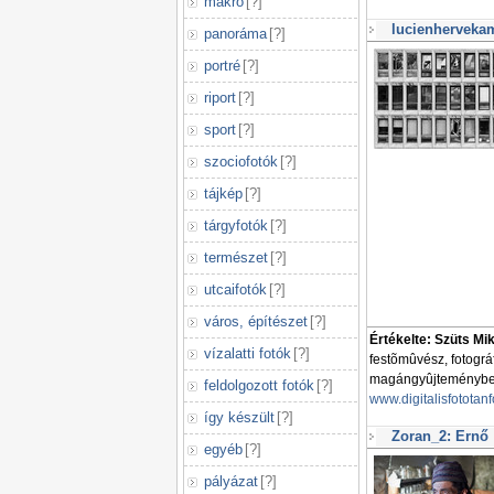
makró
[
?
]
lucienhervekam
panoráma
[
?
]
portré
[
?
]
riport
[
?
]
sport
[
?
]
szociofotók
[
?
]
tájkép
[
?
]
tárgyfotók
[
?
]
természet
[
?
]
utcaifotók
[
?
]
város, építészet
[
?
]
Értékelte: Szüts Mi
vízalatti fotók
[
?
]
festõmûvész, fotogr
magángyûjteményben 
feldolgozott fotók
[
?
]
www.digitalisfototan
így készült
[
?
]
Zoran_2: Ernő
egyéb
[
?
]
pályázat
[
?
]