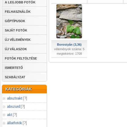
A LEGJOBB FOTÓK
FELHASZNÁLÓK
GÉPTÍPUSOK
SAJÁT FOTÓK
ÚJ VÉLEMÉNYEK
Borostyán (3,36)
ÚJ VÁLASZOK
vélemények száma: 5
megtekintve: 1708
FOTÓK FELTÖLTÉSE
ISMERTETŐ
SZABÁLYZAT
KATEGÓRIÁK
absztrakt
[
?
]
abszurd
[
?
]
akt
[
?
]
állatfotók
[
?
]