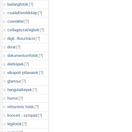
barlangfotók
[
?
]
családi/emlékkép
[
?
]
csendélet
[
?
]
csillagászat/égbolt
[
?
]
digit. illusztráció
[
?
]
divat
[
?
]
dokumentumfotók
[
?
]
életképek
[
?
]
elkapott pillanatok
[
?
]
glamour
[
?
]
hangulatképek
[
?
]
humor
[
?
]
infravörös fotók
[
?
]
koncert - színpad
[
?
]
légifotók
[
?
]