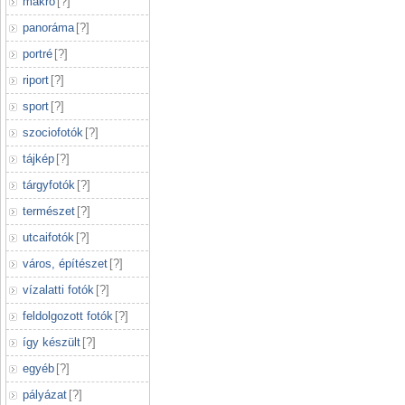
makró
[
?
]
panoráma
[
?
]
portré
[
?
]
riport
[
?
]
sport
[
?
]
szociofotók
[
?
]
tájkép
[
?
]
tárgyfotók
[
?
]
természet
[
?
]
utcaifotók
[
?
]
város, építészet
[
?
]
vízalatti fotók
[
?
]
feldolgozott fotók
[
?
]
így készült
[
?
]
egyéb
[
?
]
pályázat
[
?
]