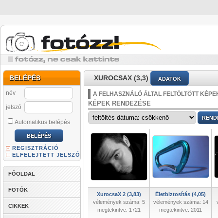
BELÉPÉS
XUROCSAX (3,3)
ADATOK
név
A FELHASZNÁLÓ ÁLTAL FELTÖLTÖTT KÉPE
KÉPEK RENDEZÉSE
jelszó
Automatikus belépés
REGISZTRÁCIÓ
ELFELEJTETT JELSZÓ
FŐOLDAL
FOTÓK
XurocsaX 2 (3,83)
Életbiztosítás (4,05)
vélemények száma: 5
vélemények száma: 14
CIKKEK
megtekintve: 1721
megtekintve: 2011