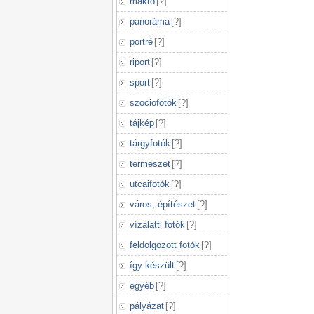
makró
[
?
]
panoráma
[
?
]
portré
[
?
]
riport
[
?
]
sport
[
?
]
szociofotók
[
?
]
tájkép
[
?
]
tárgyfotók
[
?
]
természet
[
?
]
utcaifotók
[
?
]
város, építészet
[
?
]
vízalatti fotók
[
?
]
feldolgozott fotók
[
?
]
így készült
[
?
]
egyéb
[
?
]
pályázat
[
?
]