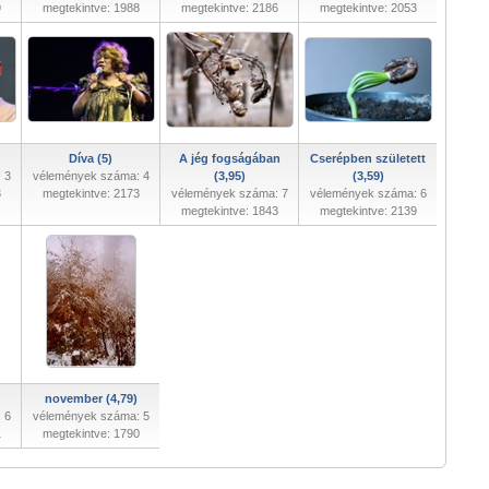
9
megtekintve: 1988
megtekintve: 2186
megtekintve: 2053
Díva (5)
A jég fogságában
Cserépben született
 3
vélemények száma: 4
(3,95)
(3,59)
3
megtekintve: 2173
vélemények száma: 7
vélemények száma: 6
megtekintve: 1843
megtekintve: 2139
november (4,79)
 6
vélemények száma: 5
1
megtekintve: 1790