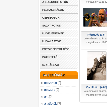
megtekintve: 234
A LEGJOBB FOTÓK
FELHASZNÁLÓK
GÉPTÍPUSOK
SAJÁT FOTÓK
ÚJ VÉLEMÉNYEK
Rézfúvós (3,5)
vélemények száma:
ÚJ VÁLASZOK
megtekintve: 196
FOTÓK FELTÖLTÉSE
ISMERTETŐ
SZABÁLYZAT
KATEGÓRIÁK
absztrakt
[
?
]
Vár állott... (4,08)
abszurd
[
?
]
vélemények száma:
megtekintve: 185
akt
[
?
]
állatfotók
[
?
]