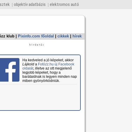
esztek
objektív adatbázis
elektromos autó
ózz klub
|
Pixinfo.com főoldal
|
cikkek
|
hírek
Ha kedveled a jó képeket, akkor
Lájkold
a
Fotózz.hu új Facebook
oldalát
, illetve az ott megjelenő
legjobb képeket, hogy a
barátaidnak is legyen minden nap
miben gyönyörködniük.