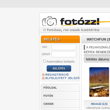
BELÉPÉS
WATCHFUN (3
név
A FELHASZNÁLÓ
KÉPEK RENDEZ
jelszó
Automatikus belépés
REGISZTRÁCIÓ
ELFELEJTETT JELSZÓ
FŐOLDAL
FOTÓK
CIKKEK
Minimál (2,5)
vélemények száma: