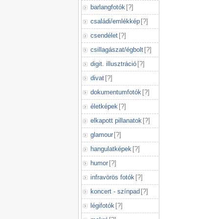
barlangfotók
[
?
]
családi/emlékkép
[
?
]
csendélet
[
?
]
csillagászat/égbolt
[
?
]
digit. illusztráció
[
?
]
divat
[
?
]
dokumentumfotók
[
?
]
életképek
[
?
]
elkapott pillanatok
[
?
]
glamour
[
?
]
hangulatképek
[
?
]
humor
[
?
]
infravörös fotók
[
?
]
koncert - színpad
[
?
]
légifotók
[
?
]