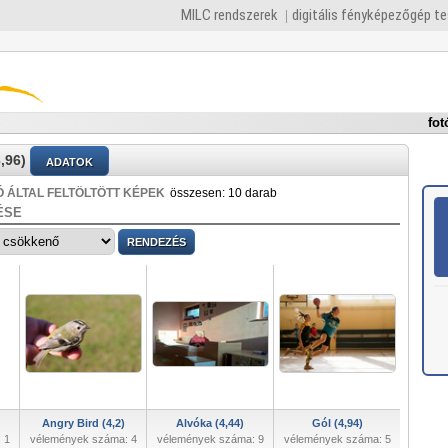
MILC rendszerek
digitális fényképezőgép t
fot
,96)
ADATOK
 ÁLTAL FELTÖLTÖTT KÉPEK
összesen: 10 darab
ÉSE
Angry Bird (4,2)
Alvóka (4,44)
Gól (4,94)
 1
vélemények száma: 4
vélemények száma: 9
vélemények száma: 5