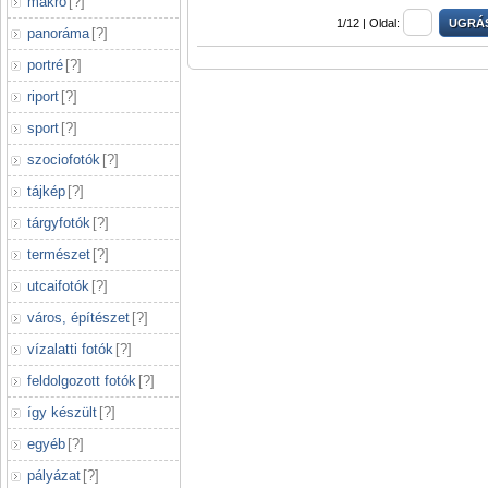
makró
[
?
]
1/12 |
Oldal:
panoráma
[
?
]
portré
[
?
]
riport
[
?
]
sport
[
?
]
szociofotók
[
?
]
tájkép
[
?
]
tárgyfotók
[
?
]
természet
[
?
]
utcaifotók
[
?
]
város, építészet
[
?
]
vízalatti fotók
[
?
]
feldolgozott fotók
[
?
]
így készült
[
?
]
egyéb
[
?
]
pályázat
[
?
]