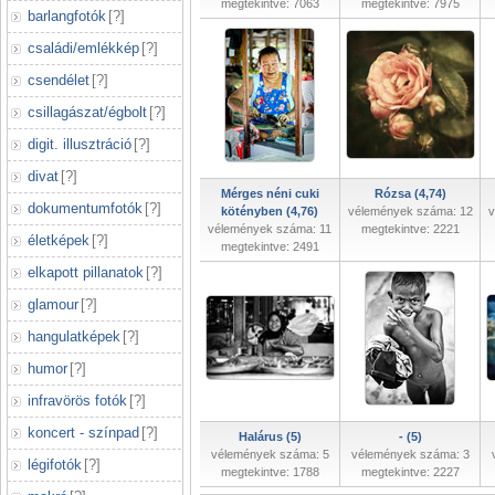
megtekintve: 7063
megtekintve: 7975
barlangfotók
[
?
]
családi/emlékkép
[
?
]
csendélet
[
?
]
csillagászat/égbolt
[
?
]
digit. illusztráció
[
?
]
divat
[
?
]
Mérges néni cuki
Rózsa (4,74)
dokumentumfotók
[
?
]
kötényben (4,76)
vélemények száma: 12
v
vélemények száma: 11
megtekintve: 2221
életképek
[
?
]
megtekintve: 2491
elkapott pillanatok
[
?
]
glamour
[
?
]
hangulatképek
[
?
]
humor
[
?
]
infravörös fotók
[
?
]
koncert - színpad
[
?
]
Halárus (5)
- (5)
vélemények száma: 5
vélemények száma: 3
légifotók
[
?
]
megtekintve: 1788
megtekintve: 2227