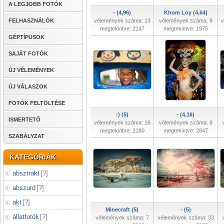
A LEGJOBB FOTÓK
- (4,96)
Khom Loy (4,64)
FELHASZNÁLÓK
vélemények száma: 13
vélemények száma: 9
v
megtekintve: 2147
megtekintve: 1975
GÉPTÍPUSOK
SAJÁT FOTÓK
ÚJ VÉLEMÉNYEK
ÚJ VÁLASZOK
FOTÓK FELTÖLTÉSE
:) (5)
- (4,16)
ISMERTETŐ
vélemények száma: 16
vélemények száma: 8
megtekintve: 2180
megtekintve: 2847
SZABÁLYZAT
KATEGÓRIÁK
absztrakt
[
?
]
abszurd
[
?
]
akt
[
?
]
Minecraft (5)
- (5)
állatfotók
[
?
]
vélemények száma: 7
vélemények száma: 33