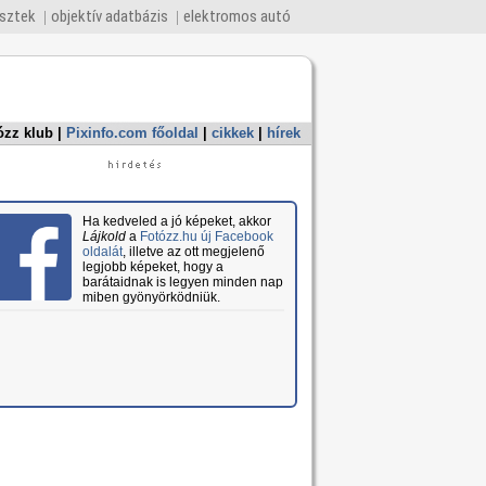
esztek
objektív adatbázis
elektromos autó
ózz klub
|
Pixinfo.com főoldal
|
cikkek
|
hírek
Ha kedveled a jó képeket, akkor
Lájkold
a
Fotózz.hu új Facebook
oldalát
, illetve az ott megjelenő
legjobb képeket, hogy a
barátaidnak is legyen minden nap
miben gyönyörködniük.