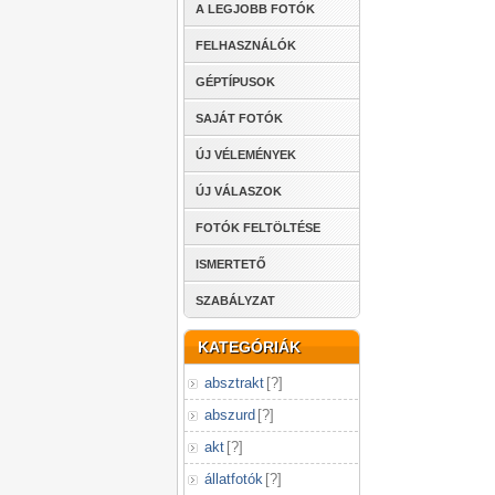
A LEGJOBB FOTÓK
FELHASZNÁLÓK
GÉPTÍPUSOK
SAJÁT FOTÓK
ÚJ VÉLEMÉNYEK
ÚJ VÁLASZOK
FOTÓK FELTÖLTÉSE
ISMERTETŐ
SZABÁLYZAT
KATEGÓRIÁK
absztrakt
[
?
]
abszurd
[
?
]
akt
[
?
]
állatfotók
[
?
]