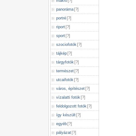
makró
[
?
]
panoráma
[
?
]
portré
[
?
]
riport
[
?
]
sport
[
?
]
szociofotók
[
?
]
tájkép
[
?
]
tárgyfotók
[
?
]
természet
[
?
]
utcaifotók
[
?
]
város, építészet
[
?
]
vízalatti fotók
[
?
]
feldolgozott fotók
[
?
]
így készült
[
?
]
egyéb
[
?
]
pályázat
[
?
]