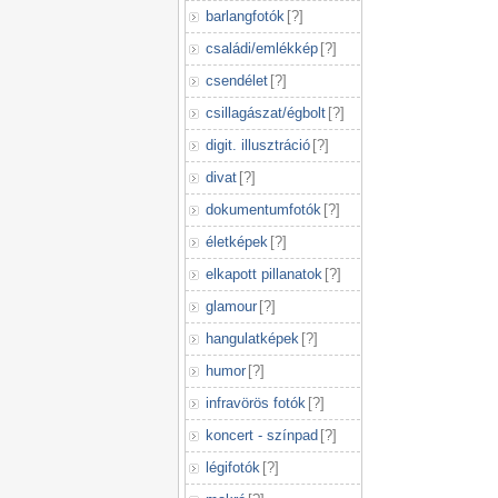
barlangfotók
[
?
]
családi/emlékkép
[
?
]
csendélet
[
?
]
csillagászat/égbolt
[
?
]
digit. illusztráció
[
?
]
divat
[
?
]
dokumentumfotók
[
?
]
életképek
[
?
]
elkapott pillanatok
[
?
]
glamour
[
?
]
hangulatképek
[
?
]
humor
[
?
]
infravörös fotók
[
?
]
koncert - színpad
[
?
]
légifotók
[
?
]