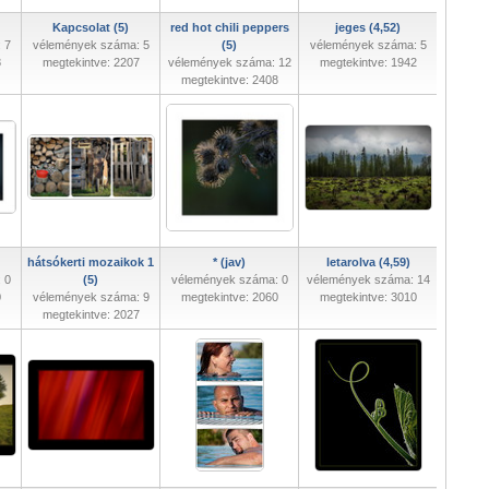
Kapcsolat (5)
red hot chili peppers
jeges (4,52)
 7
vélemények száma: 5
(5)
vélemények száma: 5
8
megtekintve: 2207
vélemények száma: 12
megtekintve: 1942
megtekintve: 2408
hátsókerti mozaikok 1
* (jav)
letarolva (4,59)
 0
(5)
vélemények száma: 0
vélemények száma: 14
0
vélemények száma: 9
megtekintve: 2060
megtekintve: 3010
megtekintve: 2027