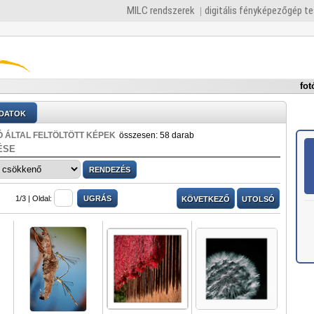
MILC rendszerek
digitális fényképezőgép t
fot
DATOK
 ÁLTAL FELTÖLTÖTT KÉPEK
összesen: 58 darab
ÉSE
1/3 |
Oldal:
KÖVETKEZŐ
UTOLSÓ