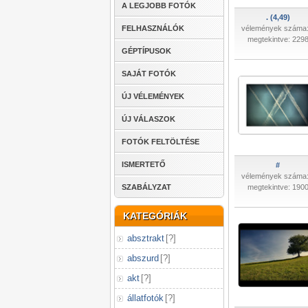
A LEGJOBB FOTÓK
. (4,49)
FELHASZNÁLÓK
vélemények száma:
megtekintve: 229
GÉPTÍPUSOK
SAJÁT FOTÓK
ÚJ VÉLEMÉNYEK
ÚJ VÁLASZOK
FOTÓK FELTÖLTÉSE
ISMERTETŐ
#
vélemények száma:
SZABÁLYZAT
megtekintve: 190
KATEGÓRIÁK
absztrakt
[
?
]
abszurd
[
?
]
akt
[
?
]
állatfotók
[
?
]