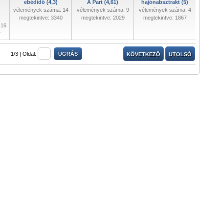
ebédidő (4,3)
A Part (4,61)
hajónabsztrakt (5)
vélemények száma: 14
vélemények száma: 9
vélemények száma: 4
megtekintve: 3340
megtekintve: 2029
megtekintve: 1867
 16
2
1/3 |
Oldal:
KÖVETKEZŐ
UTOLSÓ