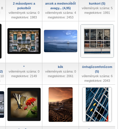
)
2 másodperc a
arcok a medencéből
kunkori (5)
 8
pokolból
avagy... (4,95)
vélemények száma: 5
2
vélemények száma: 0
vélemények száma: 4
megtekintve: 1991
megtekintve: 1983
megtekintve: 2453
*
kék
önhajózomfotózom
82)
vélemények száma: 0
vélemények száma: 0
(5)
 10
megtekintve: 2149
megtekintve: 2061
vélemények száma: 6
6
megtekintve: 2043