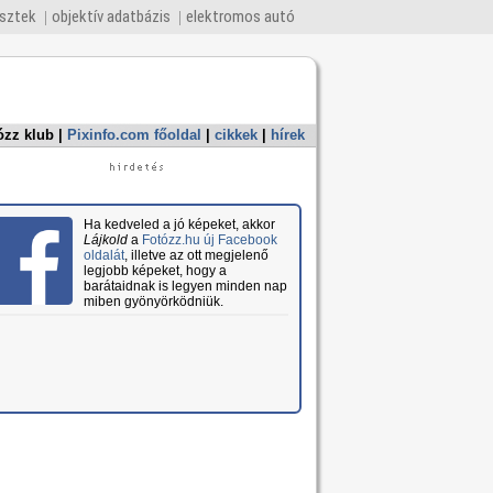
esztek
objektív adatbázis
elektromos autó
ózz klub
|
Pixinfo.com főoldal
|
cikkek
|
hírek
Ha kedveled a jó képeket, akkor
Lájkold
a
Fotózz.hu új Facebook
oldalát
, illetve az ott megjelenő
legjobb képeket, hogy a
barátaidnak is legyen minden nap
miben gyönyörködniük.