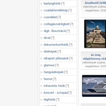
árnyékvető (4,99
barlangfotók
[
?
]
vélemények száma:
családi/emlékkép
[
?
]
megtekintve: 214
csendélet
[
?
]
csillagászat/égbolt
[
?
]
digit. illusztráció
[
?
]
divat
[
?
]
dokumentumfotók
[
?
]
életképek
[
?
]
Az öreg
elkapott pillanatok
[
?
]
világítótorony. (4,
vélemények száma:
glamour
[
?
]
megtekintve: 237
hangulatképek
[
?
]
humor
[
?
]
infravörös fotók
[
?
]
koncert - színpad
[
?
]
légifotók
[
?
]