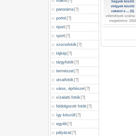
makró
[
?
]
hegyek között
völgyek között
panoráma
[
?
]
zakatol a ... (5)
vélemények száma:
portré
[
?
]
megtekintve: 290
riport
[
?
]
sport
[
?
]
szociofotók
[
?
]
tájkép
[
?
]
tárgyfotók
[
?
]
természet
[
?
]
utcaifotók
[
?
]
város, építészet
[
?
]
vízalatti fotók
[
?
]
feldolgozott fotók
[
?
]
így készült
[
?
]
egyéb
[
?
]
pályázat
[
?
]