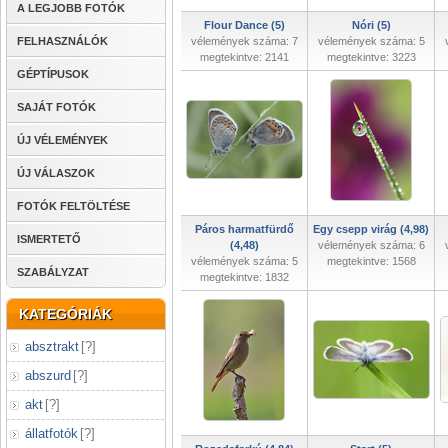
A LEGJOBB FOTÓK
Flour Dance (5)
Nóri (5)
FELHASZNÁLÓK
vélemények száma: 7
vélemények száma: 5
megtekintve: 2141
megtekintve: 3223
GÉPTÍPUSOK
SAJÁT FOTÓK
ÚJ VÉLEMÉNYEK
ÚJ VÁLASZOK
FOTÓK FELTÖLTÉSE
Páros harmatfürdő
Egy csepp virág (4,98)
ISMERTETŐ
(4,48)
vélemények száma: 6
vélemények száma: 5
megtekintve: 1568
SZABÁLYZAT
megtekintve: 1832
KATEGÓRIÁK
absztrakt
[
?
]
abszurd
[
?
]
akt
[
?
]
állatfotók
[
?
]