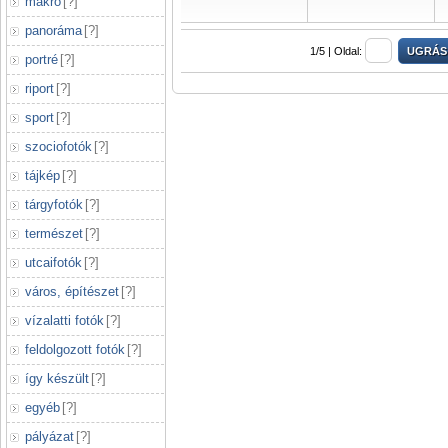
makró
[
?
]
panoráma
[
?
]
1/5 |
Oldal:
portré
[
?
]
riport
[
?
]
sport
[
?
]
szociofotók
[
?
]
tájkép
[
?
]
tárgyfotók
[
?
]
természet
[
?
]
utcaifotók
[
?
]
város, építészet
[
?
]
vízalatti fotók
[
?
]
feldolgozott fotók
[
?
]
így készült
[
?
]
egyéb
[
?
]
pályázat
[
?
]