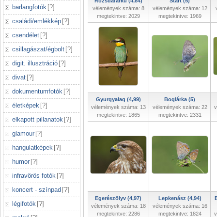
Rozsdafarkú (4,84)
Start (5)
barlangfotók
[
?
]
vélemények száma: 8
vélemények száma: 12
megtekintve: 2029
megtekintve: 1969
családi/emlékkép
[
?
]
csendélet
[
?
]
csillagászat/égbolt
[
?
]
digit. illusztráció
[
?
]
divat
[
?
]
dokumentumfotók
[
?
]
Gyurgyalag (4,99)
Boglárka (5)
életképek
[
?
]
vélemények száma: 13
vélemények száma: 22
v
megtekintve: 1865
megtekintve: 2331
elkapott pillanatok
[
?
]
glamour
[
?
]
hangulatképek
[
?
]
humor
[
?
]
infravörös fotók
[
?
]
koncert - színpad
[
?
]
Egerészölyv (4,97)
Lepkenász (4,94)
légifotók
[
?
]
vélemények száma: 18
vélemények száma: 16
megtekintve: 2286
megtekintve: 1824
v