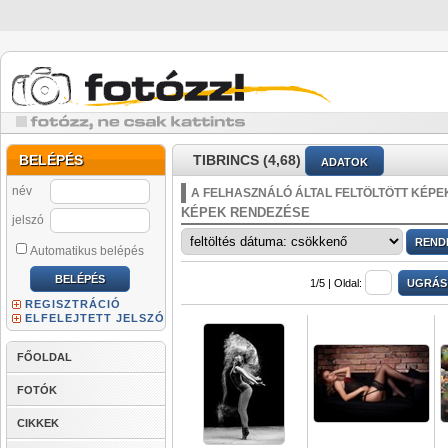
BELÉPÉS
TIBRINCS (4,68)
ADATOK
név
A FELHASZNÁLÓ ÁLTAL FELTÖLTÖTT KÉPE
KÉPEK RENDEZÉSE
jelszó
Automatikus belépés
1/5 |
Oldal:
REGISZTRÁCIÓ
ELFELEJTETT JELSZÓ
FŐOLDAL
FOTÓK
CIKKEK