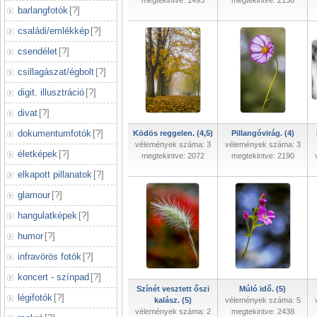
megtekintve: 1493
megtekintve: 2138
barlangfotók
[
?
]
családi/emlékkép
[
?
]
csendélet
[
?
]
csillagászat/égbolt
[
?
]
digit. illusztráció
[
?
]
divat
[
?
]
dokumentumfotók
[
?
]
Ködös reggelen. (4,5)
Pillangóvirág. (4)
vélemények száma: 3
vélemények száma: 3
életképek
[
?
]
megtekintve: 2072
megtekintve: 2190
elkapott pillanatok
[
?
]
glamour
[
?
]
hangulatképek
[
?
]
humor
[
?
]
infravörös fotók
[
?
]
koncert - színpad
[
?
]
Színét vesztett őszi
Múló idő. (5)
légifotók
[
?
]
kalász. (5)
vélemények száma: 5
vélemények száma: 2
megtekintve: 2438