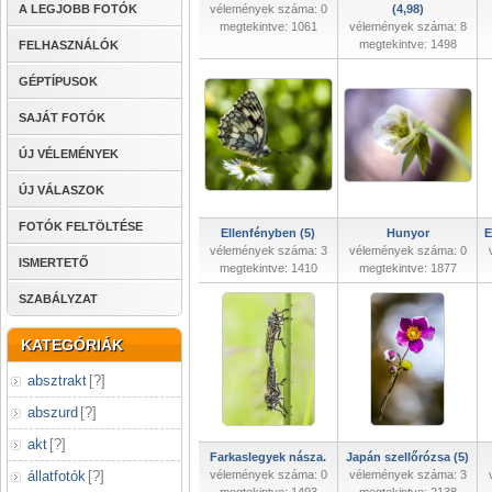
A LEGJOBB FOTÓK
vélemények száma: 0
(4,98)
megtekintve: 1061
vélemények száma: 8
megtekintve: 1498
FELHASZNÁLÓK
GÉPTÍPUSOK
SAJÁT FOTÓK
ÚJ VÉLEMÉNYEK
ÚJ VÁLASZOK
FOTÓK FELTÖLTÉSE
Ellenfényben (5)
Hunyor
E
vélemények száma: 3
vélemények száma: 0
ISMERTETŐ
megtekintve: 1410
megtekintve: 1877
SZABÁLYZAT
KATEGÓRIÁK
absztrakt
[
?
]
abszurd
[
?
]
akt
[
?
]
Farkaslegyek násza.
Japán szellőrózsa (5)
állatfotók
[
?
]
vélemények száma: 0
vélemények száma: 3