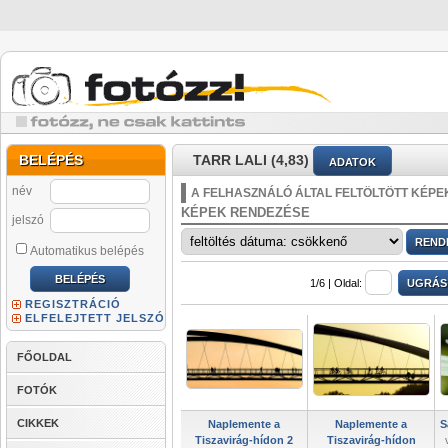
BELÉPÉS
TARR LALI (4,83)
ADATOK
név
A FELHASZNÁLÓ ÁLTAL FELTÖLTÖTT KÉPE
KÉPEK RENDEZÉSE
jelszó
Automatikus belépés
1/6 |
Oldal:
REGISZTRÁCIÓ
ELFELEJTETT JELSZÓ
FŐOLDAL
FOTÓK
CIKKEK
Naplemente a
Naplemente a
S
Tiszavirág-hídon 2
Tiszavirág-hídon