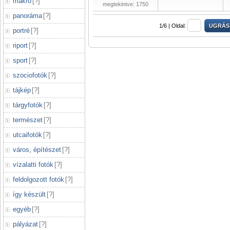
makró
[
?
]
megtekintve: 1750
panoráma
[
?
]
1/6 |
Oldal:
portré
[
?
]
riport
[
?
]
sport
[
?
]
szociofotók
[
?
]
tájkép
[
?
]
tárgyfotók
[
?
]
természet
[
?
]
utcaifotók
[
?
]
város, építészet
[
?
]
vízalatti fotók
[
?
]
feldolgozott fotók
[
?
]
így készült
[
?
]
egyéb
[
?
]
pályázat
[
?
]