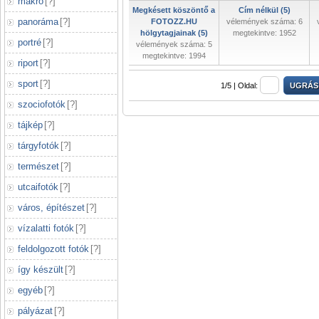
makró
[
?
]
Megkésett köszöntő a
Cím nélkül (5)
panoráma
[
?
]
FOTOZZ.HU
vélemények száma: 6
hölgytagjainak (5)
megtekintve: 1952
portré
[
?
]
vélemények száma: 5
megtekintve: 1994
riport
[
?
]
sport
[
?
]
1/5 |
Oldal:
szociofotók
[
?
]
tájkép
[
?
]
tárgyfotók
[
?
]
természet
[
?
]
utcaifotók
[
?
]
város, építészet
[
?
]
vízalatti fotók
[
?
]
feldolgozott fotók
[
?
]
így készült
[
?
]
egyéb
[
?
]
pályázat
[
?
]