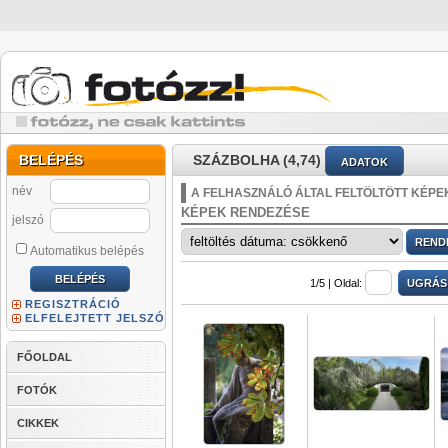
BELÉPÉS
SZÁZBOLHA (4,74)
ADATOK
név
A FELHASZNÁLÓ ÁLTAL FELTÖLTÖTT KÉPE
KÉPEK RENDEZÉSE
jelszó
Automatikus belépés
1/5 |
Oldal:
REGISZTRÁCIÓ
ELFELEJTETT JELSZÓ
FŐOLDAL
FOTÓK
CIKKEK