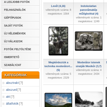
A LEGJOBB FOTÓK
Levél (4,16)
Indokolatlan
FELHASZNÁLÓK
vélemények száma: 8
panorámakép
megtekintve: 1564
műégbolttal (4)
vélemények száma: 1
GÉPTÍPUSOK
megtekintve: 1249
SAJÁT FOTÓK
ÚJ VÉLEMÉNYEK
ÚJ VÁLASZOK
FOTÓK FELTÖLTÉSE
ISMERTETŐ
Megkérdeztük a
Moderátor istenek
SZABÁLYZAT
technika moderátort...
siratják Mexikót (3,7)
(5)
vélemények száma: 4
vélemények száma: 5
megtekintve: 2434
KATEGÓRIÁK
megtekintve: 2329
absztrakt
[
?
]
abszurd
[
?
]
akt
[
?
]
állatfotók
[
?
]