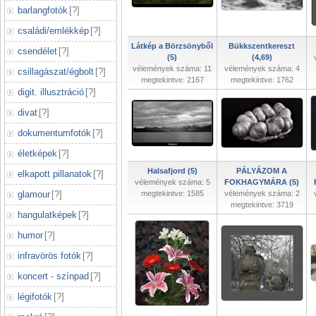
barlangfotók
[
?
]
családi/emlékkép
[
?
]
Látkép a Börzsönyből
Bükkszentkereszt
csendélet
[
?
]
(5)
(4,69)
vélemények száma: 11
vélemények száma: 4
csillagászat/égbolt
[
?
]
megtekintve: 2167
megtekintve: 1762
digit. illusztráció
[
?
]
divat
[
?
]
dokumentumfotók
[
?
]
életképek
[
?
]
Halsafjord (5)
PÁLYÁZOM A
elkapott pillanatok
[
?
]
vélemények száma: 5
FOKHAGYMÁRA (5)
glamour
[
?
]
megtekintve: 1585
vélemények száma: 2
megtekintve: 3719
hangulatképek
[
?
]
humor
[
?
]
infravörös fotók
[
?
]
koncert - színpad
[
?
]
légifotók
[
?
]