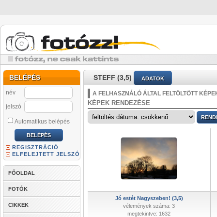
BELÉPÉS
STEFF (3,5)
ADATOK
név
A FELHASZNÁLÓ ÁLTAL FELTÖLTÖTT KÉPE
KÉPEK RENDEZÉSE
jelszó
Automatikus belépés
REGISZTRÁCIÓ
ELFELEJTETT JELSZÓ
FŐOLDAL
FOTÓK
Jó estét Nagyszeben! (3,5)
CIKKEK
vélemények száma: 3
megtekintve: 1632