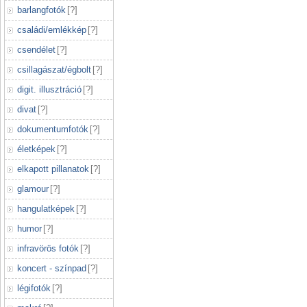
barlangfotók
[
?
]
családi/emlékkép
[
?
]
csendélet
[
?
]
csillagászat/égbolt
[
?
]
digit. illusztráció
[
?
]
divat
[
?
]
dokumentumfotók
[
?
]
életképek
[
?
]
elkapott pillanatok
[
?
]
glamour
[
?
]
hangulatképek
[
?
]
humor
[
?
]
infravörös fotók
[
?
]
koncert - színpad
[
?
]
légifotók
[
?
]