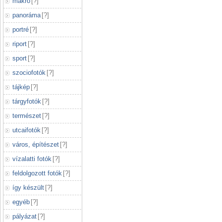
makró
[
?
]
panoráma
[
?
]
portré
[
?
]
riport
[
?
]
sport
[
?
]
szociofotók
[
?
]
tájkép
[
?
]
tárgyfotók
[
?
]
természet
[
?
]
utcaifotók
[
?
]
város, építészet
[
?
]
vízalatti fotók
[
?
]
feldolgozott fotók
[
?
]
így készült
[
?
]
egyéb
[
?
]
pályázat
[
?
]