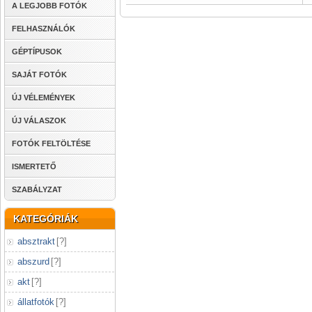
A LEGJOBB FOTÓK
FELHASZNÁLÓK
GÉPTÍPUSOK
SAJÁT FOTÓK
ÚJ VÉLEMÉNYEK
ÚJ VÁLASZOK
FOTÓK FELTÖLTÉSE
ISMERTETŐ
SZABÁLYZAT
KATEGÓRIÁK
absztrakt
[
?
]
abszurd
[
?
]
akt
[
?
]
állatfotók
[
?
]