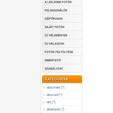
A LEGJOBB FOTÓK
FELHASZNÁLÓK
GÉPTÍPUSOK
SAJÁT FOTÓK
ÚJ VÉLEMÉNYEK
ÚJ VÁLASZOK
FOTÓK FELTÖLTÉSE
ISMERTETŐ
SZABÁLYZAT
KATEGÓRIÁK
absztrakt
[
?
]
abszurd
[
?
]
akt
[
?
]
állatfotók
[
?
]