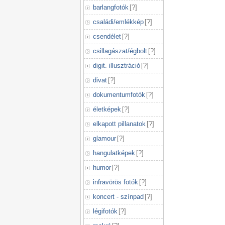
barlangfotók
[
?
]
családi/emlékkép
[
?
]
csendélet
[
?
]
csillagászat/égbolt
[
?
]
digit. illusztráció
[
?
]
divat
[
?
]
dokumentumfotók
[
?
]
életképek
[
?
]
elkapott pillanatok
[
?
]
glamour
[
?
]
hangulatképek
[
?
]
humor
[
?
]
infravörös fotók
[
?
]
koncert - színpad
[
?
]
légifotók
[
?
]