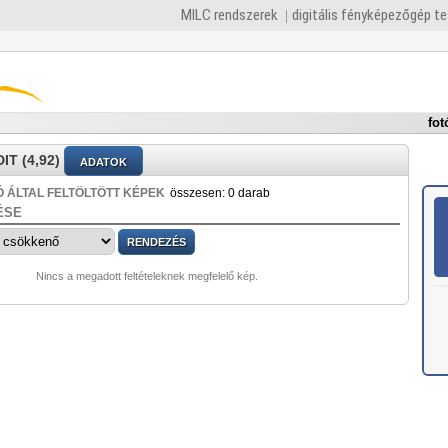
MILC rendszerek
digitális fényképezőgép t
fot
T (4,92)
ADATOK
 ÁLTAL FELTÖLTÖTT KÉPEK
összesen: 0 darab
ÉSE
Nincs a megadott feltételeknek megfelelő kép.