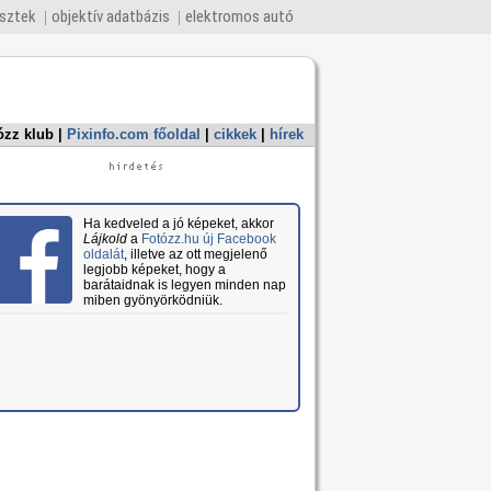
esztek
objektív adatbázis
elektromos autó
ózz klub
|
Pixinfo.com főoldal
|
cikkek
|
hírek
Ha kedveled a jó képeket, akkor
Lájkold
a
Fotózz.hu új Facebook
oldalát
, illetve az ott megjelenő
legjobb képeket, hogy a
barátaidnak is legyen minden nap
miben gyönyörködniük.