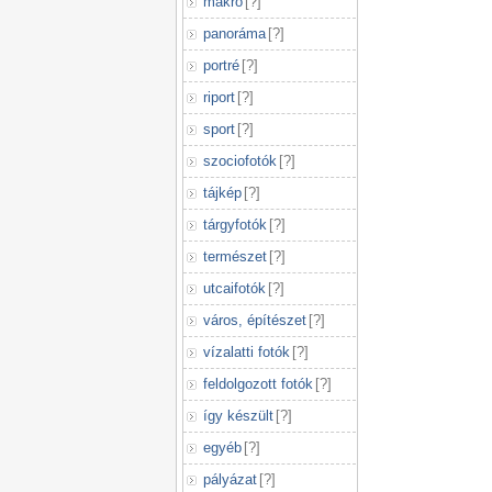
makró
[
?
]
panoráma
[
?
]
portré
[
?
]
riport
[
?
]
sport
[
?
]
szociofotók
[
?
]
tájkép
[
?
]
tárgyfotók
[
?
]
természet
[
?
]
utcaifotók
[
?
]
város, építészet
[
?
]
vízalatti fotók
[
?
]
feldolgozott fotók
[
?
]
így készült
[
?
]
egyéb
[
?
]
pályázat
[
?
]