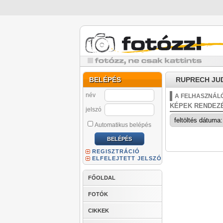
BELÉPÉS
RUPRECH JUDI
név
A FELHASZNÁLÓ
KÉPEK RENDEZ
jelszó
Automatikus belépés
REGISZTRÁCIÓ
ELFELEJTETT JELSZÓ
FŐOLDAL
FOTÓK
CIKKEK