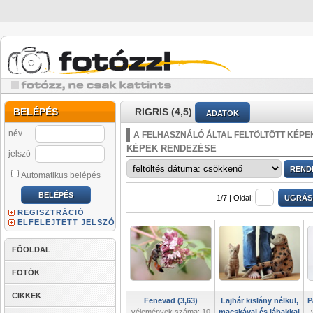
BELÉPÉS
RIGRIS (4,5)
ADATOK
név
A FELHASZNÁLÓ ÁLTAL FELTÖLTÖTT KÉPE
KÉPEK RENDEZÉSE
jelszó
Automatikus belépés
1/7 |
Oldal:
REGISZTRÁCIÓ
ELFELEJTETT JELSZÓ
FŐOLDAL
FOTÓK
CIKKEK
Fenevad (3,63)
Lajhár kislány nélkül,
P
vélemények száma: 10
macskával és lábakkal