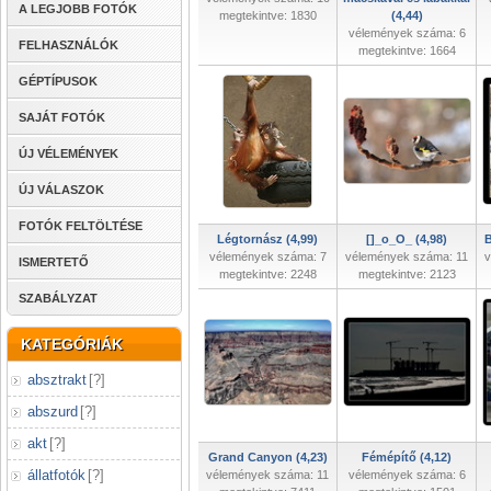
A LEGJOBB FOTÓK
megtekintve: 1830
(4,44)
vélemények száma: 6
FELHASZNÁLÓK
megtekintve: 1664
GÉPTÍPUSOK
SAJÁT FOTÓK
ÚJ VÉLEMÉNYEK
ÚJ VÁLASZOK
FOTÓK FELTÖLTÉSE
Légtornász (4,99)
[]_o_O_ (4,98)
B
vélemények száma: 7
vélemények száma: 11
v
ISMERTETŐ
megtekintve: 2248
megtekintve: 2123
SZABÁLYZAT
KATEGÓRIÁK
absztrakt
[
?
]
abszurd
[
?
]
akt
[
?
]
Grand Canyon (4,23)
Fémépítő (4,12)
állatfotók
[
?
]
vélemények száma: 11
vélemények száma: 6