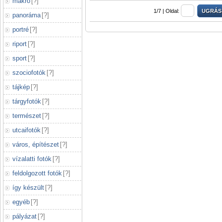
makró
[
?
]
1/7 |
Oldal:
panoráma
[
?
]
portré
[
?
]
riport
[
?
]
sport
[
?
]
szociofotók
[
?
]
tájkép
[
?
]
tárgyfotók
[
?
]
természet
[
?
]
utcaifotók
[
?
]
város, építészet
[
?
]
vízalatti fotók
[
?
]
feldolgozott fotók
[
?
]
így készült
[
?
]
egyéb
[
?
]
pályázat
[
?
]