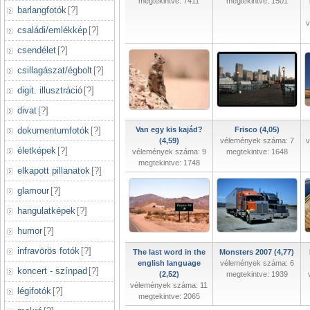
megtekintve: 7411
megtekintve: 1501
barlangfotók
[
?
]
v
családi/emlékkép
[
?
]
csendélet
[
?
]
csillagászat/égbolt
[
?
]
digit. illusztráció
[
?
]
divat
[
?
]
dokumentumfotók
[
?
]
Van egy kis kajád?
Frisco (4,05)
(4,59)
vélemények száma: 7
v
életképek
[
?
]
vélemények száma: 9
megtekintve: 1648
megtekintve: 1748
elkapott pillanatok
[
?
]
glamour
[
?
]
hangulatképek
[
?
]
humor
[
?
]
infravörös fotók
[
?
]
The last word in the
Monsters 2007 (4,77)
english language
vélemények száma: 6
koncert - színpad
[
?
]
(2,52)
megtekintve: 1939
vélemények száma: 11
légifotók
[
?
]
megtekintve: 2065