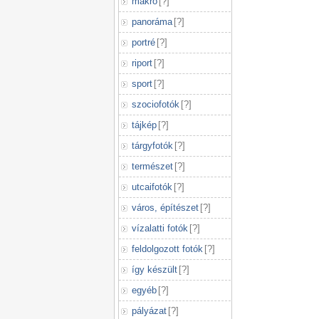
makró
[
?
]
panoráma
[
?
]
portré
[
?
]
riport
[
?
]
sport
[
?
]
szociofotók
[
?
]
tájkép
[
?
]
tárgyfotók
[
?
]
természet
[
?
]
utcaifotók
[
?
]
város, építészet
[
?
]
vízalatti fotók
[
?
]
feldolgozott fotók
[
?
]
így készült
[
?
]
egyéb
[
?
]
pályázat
[
?
]