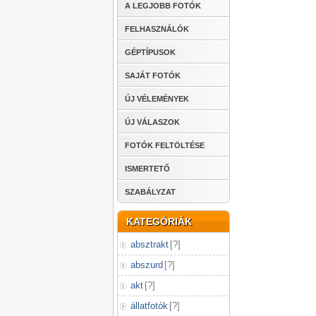
A LEGJOBB FOTÓK
FELHASZNÁLÓK
GÉPTÍPUSOK
SAJÁT FOTÓK
ÚJ VÉLEMÉNYEK
ÚJ VÁLASZOK
FOTÓK FELTÖLTÉSE
ISMERTETŐ
SZABÁLYZAT
KATEGÓRIÁK
absztrakt
[
?
]
abszurd
[
?
]
akt
[
?
]
állatfotók
[
?
]