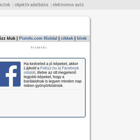
esztek
objektív adatbázis
elektromos autó
ózz klub
|
Pixinfo.com főoldal
|
cikkek
|
hírek
Ha kedveled a jó képeket, akkor
Lájkold
a
Fotózz.hu új Facebook
oldalát
, illetve az ott megjelenő
legjobb képeket, hogy a
barátaidnak is legyen minden nap
miben gyönyörködniük.