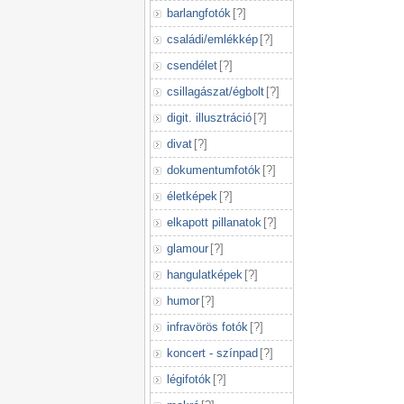
barlangfotók
[
?
]
családi/emlékkép
[
?
]
csendélet
[
?
]
csillagászat/égbolt
[
?
]
digit. illusztráció
[
?
]
divat
[
?
]
dokumentumfotók
[
?
]
életképek
[
?
]
elkapott pillanatok
[
?
]
glamour
[
?
]
hangulatképek
[
?
]
humor
[
?
]
infravörös fotók
[
?
]
koncert - színpad
[
?
]
légifotók
[
?
]