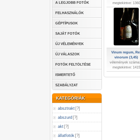
A LEGJOBB FOTÓK
megtekintve: 136
FELHASZNÁLÓK
GÉPTÍPUSOK
SAJÁT FOTÓK
ÚJ VÉLEMÉNYEK
Vinum regum, Re
ÚJ VÁLASZOK
vinorum (3,45)
vélemények száma:
FOTÓK FELTÖLTÉSE
megtekintve: 141
ISMERTETŐ
SZABÁLYZAT
KATEGÓRIÁK
absztrakt
[
?
]
abszurd
[
?
]
akt
[
?
]
állatfotók
[
?
]