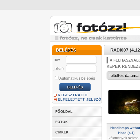
BELÉPÉS
RADI007 (4,12
név
A FELHASZNÁLÓ
KÉPEK RENDEZ
jelszó
Automatikus belépés
REGISZTRÁCIÓ
ELFELEJTETT JELSZÓ
FŐOLDAL
FOTÓK
Headlamps witho
CIKKEK
Head (4,1)
vélemények száma: