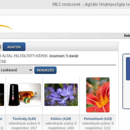
MILC rendszerek
digitális fényképezőgép t
fot
)
ADATOK
 ÁLTAL FELTÖLTÖTT KÉPEK
összesen: 5 darab
ÉSE
ut
Tüzérség (4,43)
Különc (4,59)
Periszkópok (4,03)
vélemények száma: 9
vélemények száma: 6
vélemények száma: 9
 11
megtekintve: 1817
megtekintve: 1402
megtekintve: 1211