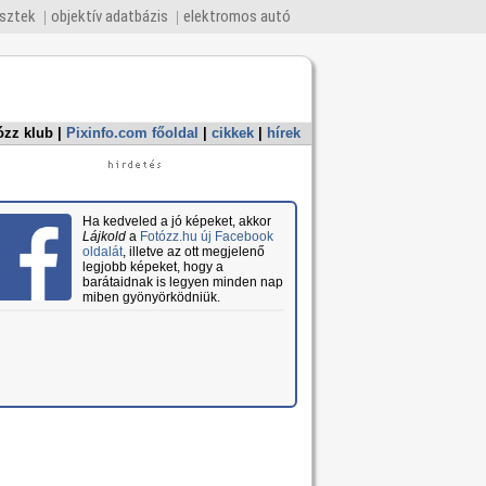
esztek
objektív adatbázis
elektromos autó
ózz klub
|
Pixinfo.com főoldal
|
cikkek
|
hírek
Ha kedveled a jó képeket, akkor
Lájkold
a
Fotózz.hu új Facebook
oldalát
, illetve az ott megjelenő
legjobb képeket, hogy a
barátaidnak is legyen minden nap
miben gyönyörködniük.