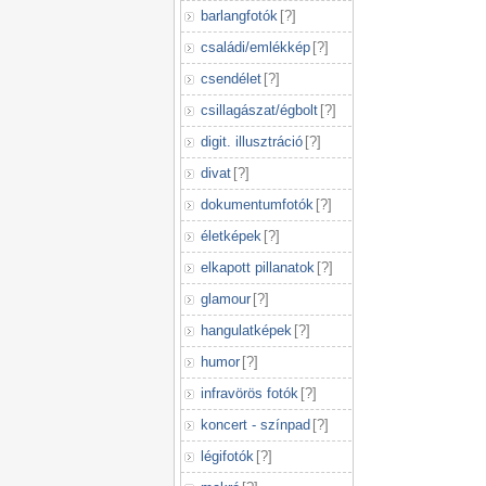
barlangfotók
[
?
]
családi/emlékkép
[
?
]
csendélet
[
?
]
csillagászat/égbolt
[
?
]
digit. illusztráció
[
?
]
divat
[
?
]
dokumentumfotók
[
?
]
életképek
[
?
]
elkapott pillanatok
[
?
]
glamour
[
?
]
hangulatképek
[
?
]
humor
[
?
]
infravörös fotók
[
?
]
koncert - színpad
[
?
]
légifotók
[
?
]