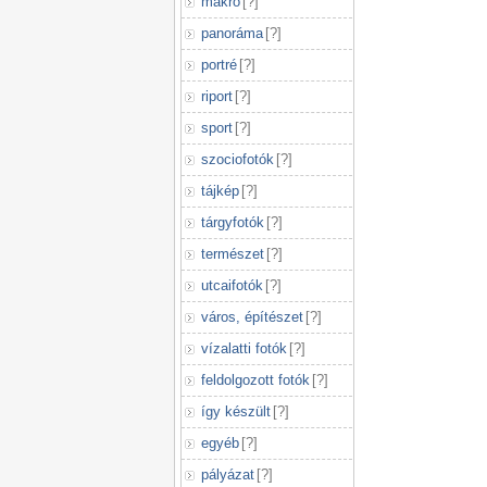
makró
[
?
]
panoráma
[
?
]
portré
[
?
]
riport
[
?
]
sport
[
?
]
szociofotók
[
?
]
tájkép
[
?
]
tárgyfotók
[
?
]
természet
[
?
]
utcaifotók
[
?
]
város, építészet
[
?
]
vízalatti fotók
[
?
]
feldolgozott fotók
[
?
]
így készült
[
?
]
egyéb
[
?
]
pályázat
[
?
]