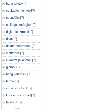
barlangfotók
[
?
]
családi/emlékkép
[
?
]
csendélet
[
?
]
csillagászat/égbolt
[
?
]
digit. illusztráció
[
?
]
divat
[
?
]
dokumentumfotók
[
?
]
életképek
[
?
]
elkapott pillanatok
[
?
]
glamour
[
?
]
hangulatképek
[
?
]
humor
[
?
]
infravörös fotók
[
?
]
koncert - színpad
[
?
]
légifotók
[
?
]