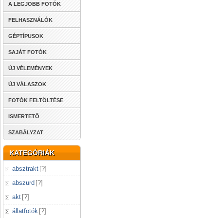
A LEGJOBB FOTÓK
FELHASZNÁLÓK
GÉPTÍPUSOK
SAJÁT FOTÓK
ÚJ VÉLEMÉNYEK
ÚJ VÁLASZOK
FOTÓK FELTÖLTÉSE
ISMERTETŐ
SZABÁLYZAT
KATEGÓRIÁK
absztrakt
[
?
]
abszurd
[
?
]
akt
[
?
]
állatfotók
[
?
]