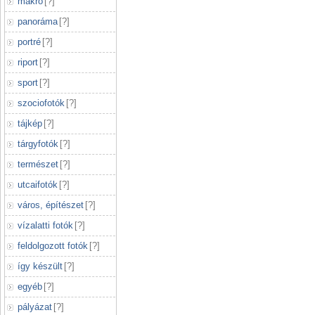
makró
[
?
]
panoráma
[
?
]
portré
[
?
]
riport
[
?
]
sport
[
?
]
szociofotók
[
?
]
tájkép
[
?
]
tárgyfotók
[
?
]
természet
[
?
]
utcaifotók
[
?
]
város, építészet
[
?
]
vízalatti fotók
[
?
]
feldolgozott fotók
[
?
]
így készült
[
?
]
egyéb
[
?
]
pályázat
[
?
]