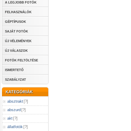
A LEGJOBB FOTÓK
FELHASZNÁLÓK
GÉPTÍPUSOK
SAJÁT FOTÓK
ÚJ VÉLEMÉNYEK
ÚJ VÁLASZOK
FOTÓK FELTÖLTÉSE
ISMERTETŐ
SZABÁLYZAT
KATEGÓRIÁK
absztrakt
[
?
]
abszurd
[
?
]
akt
[
?
]
állatfotók
[
?
]