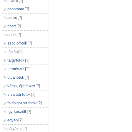
makró
[
?
]
panoráma
[
?
]
portré
[
?
]
riport
[
?
]
sport
[
?
]
szociofotók
[
?
]
tájkép
[
?
]
tárgyfotók
[
?
]
természet
[
?
]
utcaifotók
[
?
]
város, építészet
[
?
]
vízalatti fotók
[
?
]
feldolgozott fotók
[
?
]
így készült
[
?
]
egyéb
[
?
]
pályázat
[
?
]