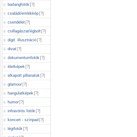
barlangfotók
[
?
]
családi/emlékkép
[
?
]
csendélet
[
?
]
csillagászat/égbolt
[
?
]
digit. illusztráció
[
?
]
divat
[
?
]
dokumentumfotók
[
?
]
életképek
[
?
]
elkapott pillanatok
[
?
]
glamour
[
?
]
hangulatképek
[
?
]
humor
[
?
]
infravörös fotók
[
?
]
koncert - színpad
[
?
]
légifotók
[
?
]