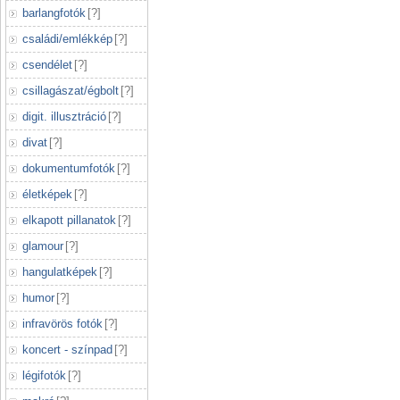
barlangfotók
[
?
]
családi/emlékkép
[
?
]
csendélet
[
?
]
csillagászat/égbolt
[
?
]
digit. illusztráció
[
?
]
divat
[
?
]
dokumentumfotók
[
?
]
életképek
[
?
]
elkapott pillanatok
[
?
]
glamour
[
?
]
hangulatképek
[
?
]
humor
[
?
]
infravörös fotók
[
?
]
koncert - színpad
[
?
]
légifotók
[
?
]