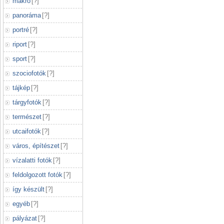
makró
[
?
]
panoráma
[
?
]
portré
[
?
]
riport
[
?
]
sport
[
?
]
szociofotók
[
?
]
tájkép
[
?
]
tárgyfotók
[
?
]
természet
[
?
]
utcaifotók
[
?
]
város, építészet
[
?
]
vízalatti fotók
[
?
]
feldolgozott fotók
[
?
]
így készült
[
?
]
egyéb
[
?
]
pályázat
[
?
]