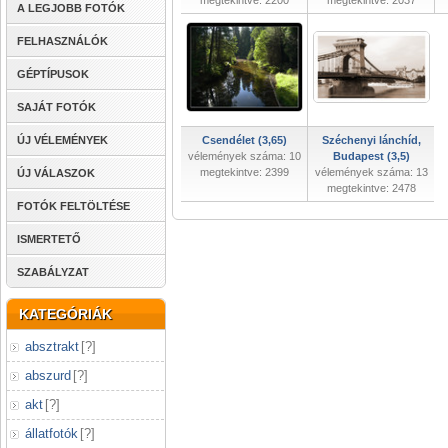
megtekintve: 2200
megtekintve: 2037
A LEGJOBB FOTÓK
FELHASZNÁLÓK
GÉPTÍPUSOK
SAJÁT FOTÓK
ÚJ VÉLEMÉNYEK
Csendélet (3,65)
Széchenyi lánchíd,
vélemények száma: 10
Budapest (3,5)
megtekintve: 2399
vélemények száma: 13
ÚJ VÁLASZOK
megtekintve: 2478
FOTÓK FELTÖLTÉSE
ISMERTETŐ
SZABÁLYZAT
KATEGÓRIÁK
absztrakt
[
?
]
abszurd
[
?
]
akt
[
?
]
állatfotók
[
?
]