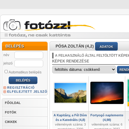
BELÉPÉS
PÓSA ZOLTÁN (4,2)
ADATOK
név
A FELHASZNÁLÓ ÁLTAL FELTÖLTÖTT KÉPE
KÉPEK RENDEZÉSE
jelszó
Automatikus belépés
REGISZTRÁCIÓ
ELFELEJTETT JELSZÓ
FŐOLDAL
FOTÓK
A Kapitány, a Fél Dóm
Fortyogó naplemente
és a Katedrális (4,8)
(4,98)
CIKKEK
vélemények száma: 3
vélemények száma: 6