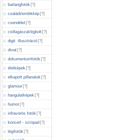
barlangfotók
[
?
]
családi/emlékkép
[
?
]
csendélet
[
?
]
csillagászat/égbolt
[
?
]
digit. illusztráció
[
?
]
divat
[
?
]
dokumentumfotók
[
?
]
életképek
[
?
]
elkapott pillanatok
[
?
]
glamour
[
?
]
hangulatképek
[
?
]
humor
[
?
]
infravörös fotók
[
?
]
koncert - színpad
[
?
]
légifotók
[
?
]