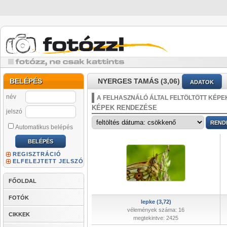
BELÉPÉS
NYERGES TAMÁS (3,06)
ADATOK
név
A FELHASZNÁLÓ ÁLTAL FELTÖLTÖTT KÉPE
KÉPEK RENDEZÉSE
jelszó
Automatikus belépés
REGISZTRÁCIÓ
ELFELEJTETT JELSZÓ
FŐOLDAL
FOTÓK
lepke (3,72)
vélemények száma: 16
CIKKEK
megtekintve: 2425