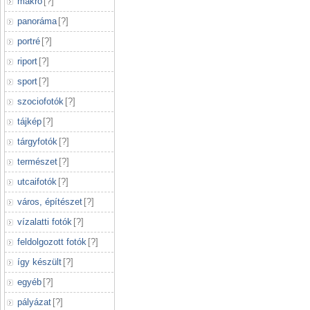
makró
[
?
]
panoráma
[
?
]
portré
[
?
]
riport
[
?
]
sport
[
?
]
szociofotók
[
?
]
tájkép
[
?
]
tárgyfotók
[
?
]
természet
[
?
]
utcaifotók
[
?
]
város, építészet
[
?
]
vízalatti fotók
[
?
]
feldolgozott fotók
[
?
]
így készült
[
?
]
egyéb
[
?
]
pályázat
[
?
]