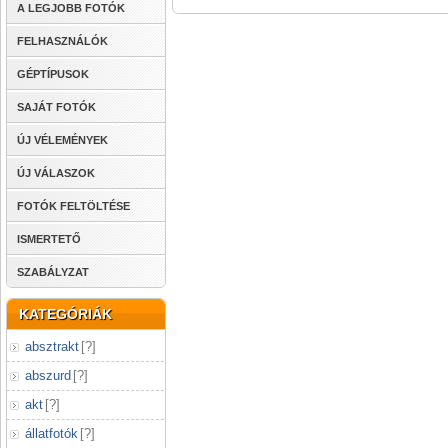
A LEGJOBB FOTÓK
FELHASZNÁLÓK
GÉPTÍPUSOK
SAJÁT FOTÓK
ÚJ VÉLEMÉNYEK
ÚJ VÁLASZOK
FOTÓK FELTÖLTÉSE
ISMERTETŐ
SZABÁLYZAT
KATEGÓRIÁK
absztrakt
[
?
]
abszurd
[
?
]
akt
[
?
]
állatfotók
[
?
]