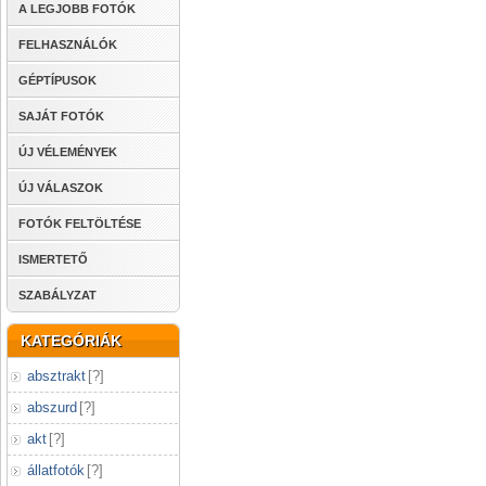
A LEGJOBB FOTÓK
FELHASZNÁLÓK
GÉPTÍPUSOK
SAJÁT FOTÓK
ÚJ VÉLEMÉNYEK
ÚJ VÁLASZOK
FOTÓK FELTÖLTÉSE
ISMERTETŐ
SZABÁLYZAT
KATEGÓRIÁK
absztrakt
[
?
]
abszurd
[
?
]
akt
[
?
]
állatfotók
[
?
]