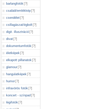
barlangfotók
[
?
]
családi/emlékkép
[
?
]
csendélet
[
?
]
csillagászat/égbolt
[
?
]
digit. illusztráció
[
?
]
divat
[
?
]
dokumentumfotók
[
?
]
életképek
[
?
]
elkapott pillanatok
[
?
]
glamour
[
?
]
hangulatképek
[
?
]
humor
[
?
]
infravörös fotók
[
?
]
koncert - színpad
[
?
]
légifotók
[
?
]